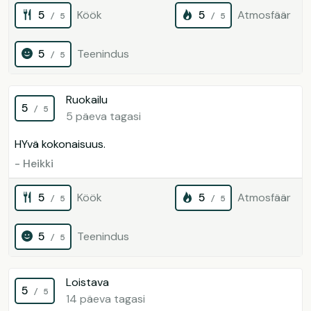
5
Köök
5
Atmosfäär
/ 5
/ 5
5
Teenindus
/ 5
Ruokailu
5
/ 5
5 päeva tagasi
HYvä kokonaisuus.
- Heikki
5
Köök
5
Atmosfäär
/ 5
/ 5
5
Teenindus
/ 5
Loistava
5
/ 5
14 päeva tagasi