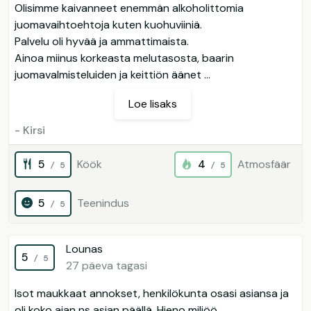
Olisimme kaivanneet enemmän alkoholittomia
juomavaihtoehtoja kuten kuohuviiniä.
Palvelu oli hyvää ja ammattimaista.
Ainoa miinus korkeasta melutasosta, baarin
juomavalmisteluiden ja keittiön äänet ...
Loe lisaks
- Kirsi
5
Köök
4
Atmosfäär
/ 5
/ 5
5
Teenindus
/ 5
Lounas
5
/ 5
27 päeva tagasi
Isot maukkaat annokset, henkilökunta osasi asiansa ja
oli koko ajan ns asian päällä. Hieno miljöö.