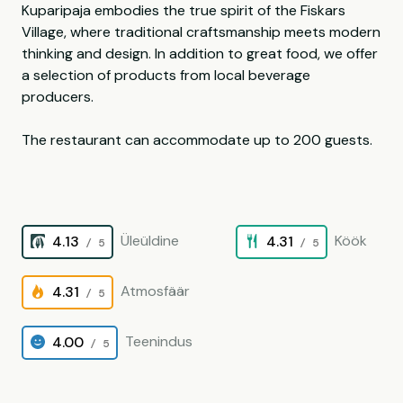
Kuparipaja embodies the true spirit of the Fiskars
Village, where traditional craftsmanship meets modern
thinking and design. In addition to great food, we offer
a selection of products from local beverage
producers.
The restaurant can accommodate up to 200 guests.
Üleüldine
Köök
4.13
4.31
/ 5
/ 5
Atmosfäär
4.31
/ 5
Teenindus
4.00
/ 5