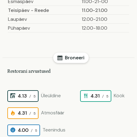
Esmaspäev
11.00-21-00
Teisipäev - Reede
11.00-21.00
Laupäev
12.00-21.00
Pühapäev
12.00-18.00
Broneeri
Restorani arvustused
Üleüldine
Köök
4.13
4.31
/ 5
/ 5
Atmosfäär
4.31
/ 5
Teenindus
4.00
/ 5