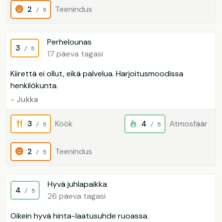
2
Teenindus
/ 5
Perhelounas
3
/ 5
17 päeva tagasi
Kiirettä ei ollut, eikä palvelua. Harjoitusmoodissa
henkilökunta.
- Jukka
3
Köök
4
Atmosfäär
/ 5
/ 5
2
Teenindus
/ 5
Hyvä juhlapaikka
4
/ 5
26 päeva tagasi
Oikein hyvä hinta-laatusuhde ruoassa.