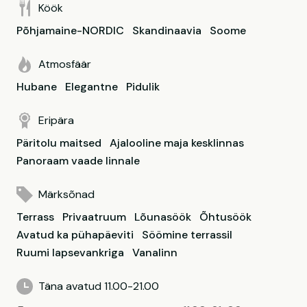
Köök
Põhjamaine-NORDIC
Skandinaavia
Soome
Atmosfäär
Hubane
Elegantne
Pidulik
Eripära
Päritolu maitsed
Ajalooline maja kesklinnas
Panoraam vaade linnale
Märksõnad
Terrass
Privaatruum
Lõunasöök
Õhtusöök
Avatud ka pühapäeviti
Söömine terrassil
Ruumi lapsevankriga
Vanalinn
Täna avatud 11.00-21.00