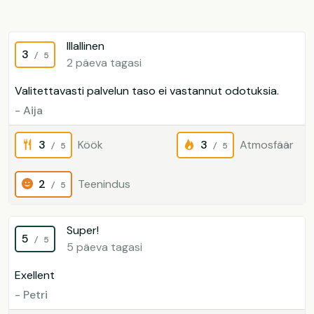
Illallinen
3
/ 5
2 päeva tagasi
Valitettavasti palvelun taso ei vastannut odotuksia.
- Aija
3
Köök
3
Atmosfäär
/ 5
/ 5
2
Teenindus
/ 5
Super!
5
/ 5
5 päeva tagasi
Exellent
- Petri