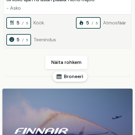
- Asko
5
Köök
5
Atmosfäär
/ 5
/ 5
5
Teenindus
/ 5
Näita rohkem
Broneeri