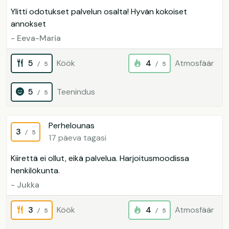
Ylitti odotukset palvelun osalta! Hyvän kokoiset
annokset
- Eeva-Maria
5
Köök
4
Atmosfäär
/ 5
/ 5
5
Teenindus
/ 5
Perhelounas
3
/ 5
17 päeva tagasi
Kiirettä ei ollut, eikä palvelua. Harjoitusmoodissa
henkilökunta.
- Jukka
3
Köök
4
Atmosfäär
/ 5
/ 5