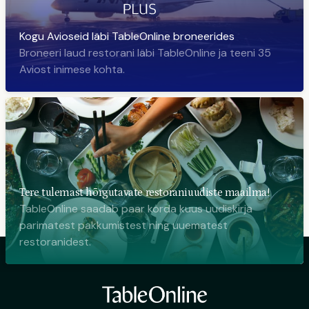
Kogu Avioseid läbi TableOnline broneerides
Broneeri laud restorani läbi TableOnline ja teeni 35
Aviost inimese kohta.
Tere tulemast hõrgutavate restoraniuudiste maailma!
TableOnline saadab paar korda kuus uudiskirja
parimatest pakkumistest ning uuematest
restoranidest.