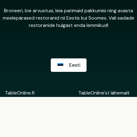
Broneeri, loe arvustusi, leia parimaid pakkumisi ning avasta
meelepärased restoranid nii Eestis kui Soomes. Vali sadade
restoranide hulgast enda lemmikud!
Eesti
TableOnline.fi
TableOnline'st lähemalt
Suomi
Võta ühendust
English
Restorani Backoffice
Eesti
Rohkem informatsiooni
Tule TableOnline'i