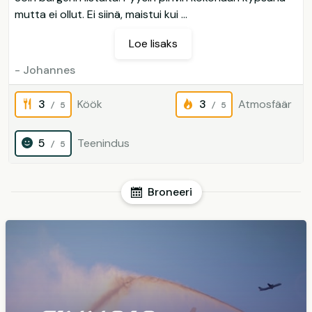
mutta ei ollut. Ei siinä, maistui kui ...
Loe lisaks
- Johannes
3
Köök
3
Atmosfäär
/ 5
/ 5
5
Teenindus
/ 5
Broneeri