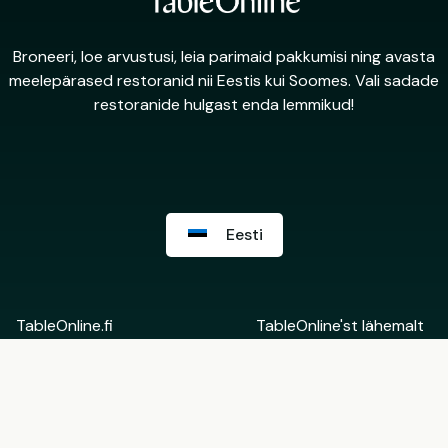
Broneeri, loe arvustusi, leia parimaid pakkumisi ning avasta
meelepärased restoranid nii Eestis kui Soomes. Vali sadade
restoranide hulgast enda lemmikud!
Eesti
TableOnline.fi
TableOnline'st lähemalt
Suomi
Võta ühendust
English
Restorani Backoffice
Eesti