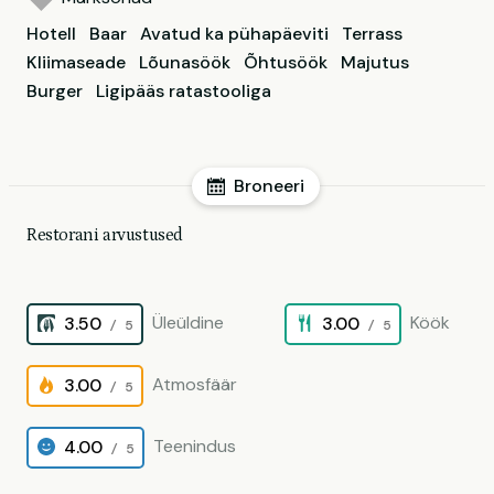
Hotell
Baar
Avatud ka pühapäeviti
Terrass
Kliimaseade
Lõunasöök
Õhtusöök
Majutus
Burger
Ligipääs ratastooliga
Broneeri
Restorani arvustused
Üleüldine
Köök
3.50
3.00
/ 5
/ 5
Atmosfäär
3.00
/ 5
Teenindus
4.00
/ 5