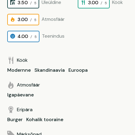
Üleüldine
Köök
3.50
3.00
/ 5
/ 5
Atmosfäär
3.00
/ 5
Teenindus
4.00
/ 5
Köök
Modernne
Skandinaavia
Euroopa
Atmosfäär
Igapäevane
Eripära
Burger
Kohalik tooraine
Märksõnad