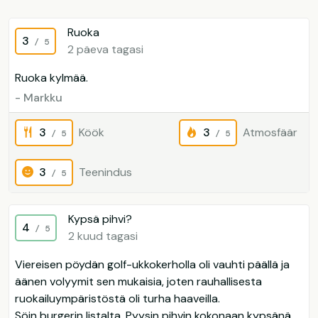
Ruoka
3
/ 5
2 päeva tagasi
Ruoka kylmää.
- Markku
3
Köök
3
Atmosfäär
/ 5
/ 5
3
Teenindus
/ 5
Kypsä pihvi?
4
/ 5
2 kuud tagasi
Viereisen pöydän golf-ukkokerholla oli vauhti päällä ja
äänen volyymit sen mukaisia, joten rauhallisesta
ruokailuympäristöstä oli turha haaveilla.
Söin burgerin listalta. Pyysin pihvin kokonaan kypsänä