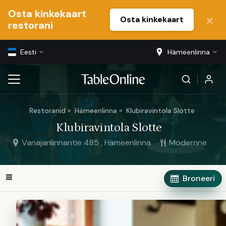
Osta kinkekaart
Osta kinkekaart
restorani
Eesti
Hämeenlinna
Restoranid
Hämeenlinna
Klubiravintola Slotte
Klubiravintola Slotte
Vanajanlinnantie 485 , Hämeenlinna
Modernne
Broneeri