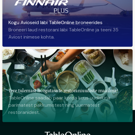
Kogu Avioseid läbi TableOnline broneerides
Broneeri laud restorani läbi TableOnline ja teeni 35
Aviost inimese kohta.
Tere tulemast hõrgutavate restoraniuudiste maailma!
TableOnline saadab paar korda kuus uudiskirja
parimatest pakkumistest ning uuematest
restoranidest.