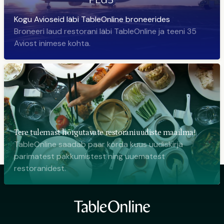
Kogu Avioseid läbi TableOnline broneerides
Broneeri laud restorani läbi TableOnline ja teeni 35
Aviost inimese kohta.
Tere tulemast hõrgutavate restoraniuudiste maailma!
TableOnline saadab paar korda kuus uudiskirja
parimatest pakkumistest ning uuematest
restoranidest.