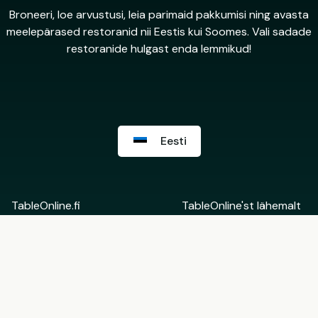
Broneeri, loe arvustusi, leia parimaid pakkumisi ning avasta
meelepärased restoranid nii Eestis kui Soomes. Vali sadade
restoranide hulgast enda lemmikud!
Eesti
TableOnline.fi
TableOnline'st lähemalt
Suomi
Võta ühendust
English
Restorani Backoffice
Eesti
Rohkem informatsiooni
Tule TableOnline'i