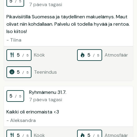
5
/ 5
7 päeva tagasi
Pikavisiitillä Suomessa ja täydellinen makuelämys. Maut
olivat niin kohdallaan. Palvelu oli todella hyvää ja rentoa.
Iso kiitos!
- Tiina
5
Köök
5
Atmosfäär
/ 5
/ 5
5
Teenindus
/ 5
Ryhmämenu 31.7.
5
/ 5
7 päeva tagasi
Kaikki oli erinomaista <3
- Aleksandra
5
Köök
5
Atmosfäär
/ 5
/ 5