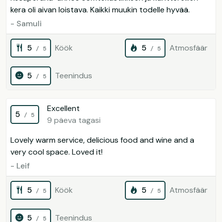
kera oli aivan loistava. Kaikki muukin todelle hyvää.
- Samuli
5
Köök
5
Atmosfäär
/ 5
/ 5
5
Teenindus
/ 5
Excellent
5
/ 5
9 päeva tagasi
Lovely warm service, delicious food and wine and a
very cool space. Loved it!
- Leif
5
Köök
5
Atmosfäär
/ 5
/ 5
5
Teenindus
/ 5