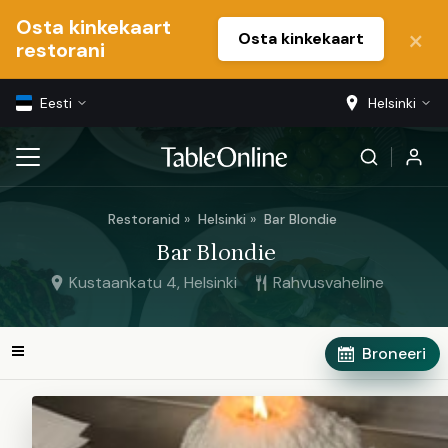
Osta kinkekaart
Osta kinkekaart
restorani
Eesti
Helsinki
Restoranid
Helsinki
Bar Blondie
Bar Blondie
Kustaankatu 4, Helsinki
Rahvusvaheline
Broneeri