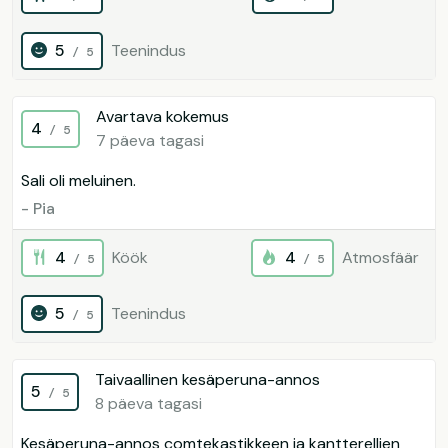
5
Teenindus
/ 5
Avartava kokemus
4
/ 5
7 päeva tagasi
Sali oli meluinen.
- Pia
4
Köök
4
Atmosfäär
/ 5
/ 5
5
Teenindus
/ 5
Taivaallinen kesäperuna-annos
5
/ 5
8 päeva tagasi
Kesäperuna-annos comtekastikkeen ja kantterellien