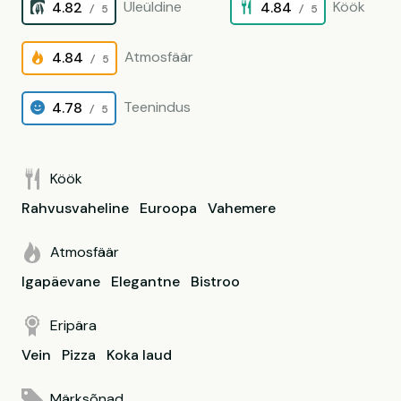
Üleüldine
Köök
4.82
4.84
/ 5
/ 5
Atmosfäär
4.84
/ 5
Teenindus
4.78
/ 5
Köök
Rahvusvaheline
Euroopa
Vahemere
Atmosfäär
Igapäevane
Elegantne
Bistroo
Eripära
Vein
Pizza
Koka laud
Märksõnad