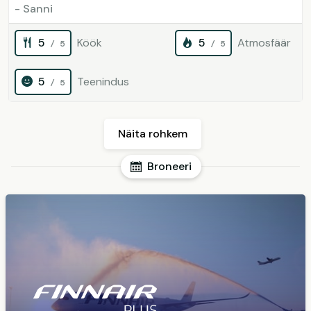
- Sanni
5
Köök
5
Atmosfäär
/ 5
/ 5
5
Teenindus
/ 5
Näita rohkem
Broneeri