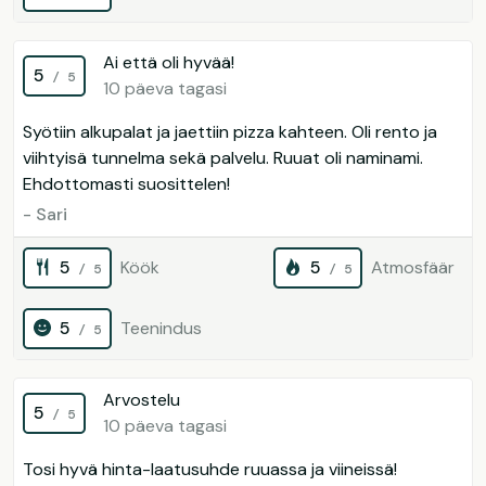
Ai että oli hyvää!
5
/ 5
10 päeva tagasi
Syötiin alkupalat ja jaettiin pizza kahteen. Oli rento ja
viihtyisä tunnelma sekä palvelu. Ruuat oli naminami.
Ehdottomasti suosittelen!
- Sari
5
Köök
5
Atmosfäär
/ 5
/ 5
5
Teenindus
/ 5
Arvostelu
5
/ 5
10 päeva tagasi
Tosi hyvä hinta-laatusuhde ruuassa ja viineissä!