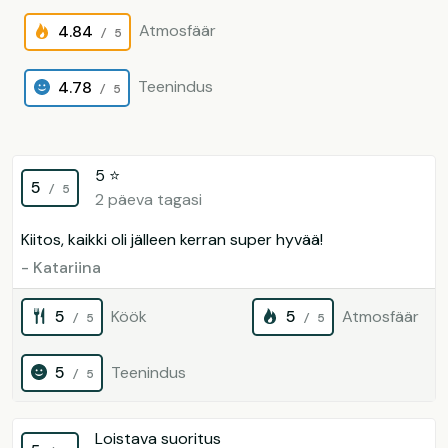
Atmosfäär
4.84
/ 5
Teenindus
4.78
/ 5
5 ⭐️
5
/ 5
2 päeva tagasi
Kiitos, kaikki oli jälleen kerran super hyvää!
- Katariina
5
Köök
5
Atmosfäär
/ 5
/ 5
5
Teenindus
/ 5
Loistava suoritus