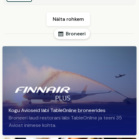
Näita rohkem
Broneeri
Kogu Avioseid läbi TableOnline broneerides
Broneeri laud restorani läbi TableOnline ja teeni 35
Aviost inimese kohta.