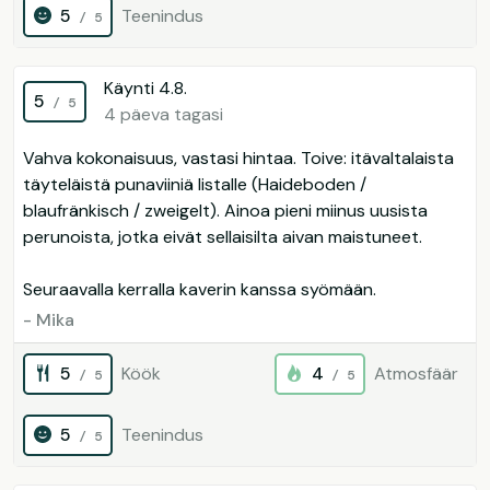
5
Teenindus
/ 5
Käynti 4.8.
5
/ 5
4 päeva tagasi
Vahva kokonaisuus, vastasi hintaa. Toive: itävaltalaista
täyteläistä punaviiniä listalle (Haideboden /
blaufränkisch / zweigelt). Ainoa pieni miinus uusista
perunoista, jotka eivät sellaisilta aivan maistuneet.
Seuraavalla kerralla kaverin kanssa syömään.
- Mika
5
Köök
4
Atmosfäär
/ 5
/ 5
5
Teenindus
/ 5