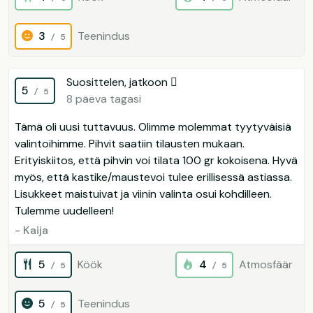
3
Teenindus
/ 5
Suosittelen, jatkoon 
5
/ 5
8 päeva tagasi
Tämä oli uusi tuttavuus. Olimme molemmat tyytyväisiä
valintoihimme. Pihvit saatiin tilausten mukaan.
Erityiskiitos, että pihvin voi tilata 100 gr kokoisena. Hyvä
myös, että kastike/maustevoi tulee erillisessä astiassa.
Lisukkeet maistuivat ja viinin valinta osui kohdilleen.
Tulemme uudelleen!
- Kaija
5
Köök
4
Atmosfäär
/ 5
/ 5
5
Teenindus
/ 5