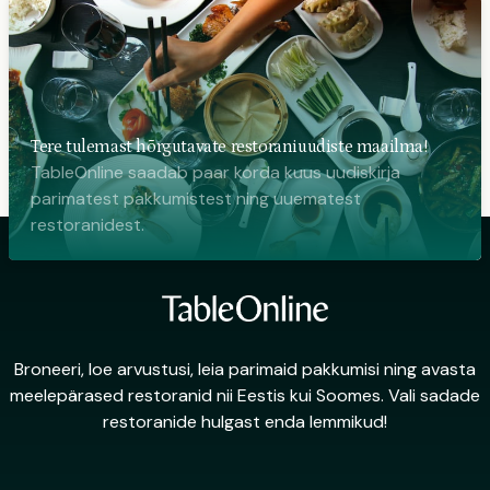
Tere tulemast hõrgutavate restoraniuudiste maailma!
TableOnline saadab paar korda kuus uudiskirja
parimatest pakkumistest ning uuematest
restoranidest.
Broneeri, loe arvustusi, leia parimaid pakkumisi ning avasta
meelepärased restoranid nii Eestis kui Soomes. Vali sadade
restoranide hulgast enda lemmikud!