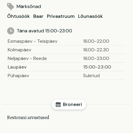
Märksõnad
Õhtusöök
Baar
Privaatruum
Lõunasöök
Täna avatud 15:00-23:00
Esmaspäev - Teisipäev
16.00-22.00
Kolmapäev
16.00-22.30
Neljapäev - Reede
16.00-23.00
Laupäev
15:00-23:00
Pühapäev
Suletud
Broneeri
Restorani arvustused