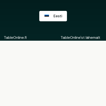
Eesti
TableOnline.fi
TableOnline'st lähemalt
Suomi
Võta ühendust
English
Restorani Backoffice
Eesti
Rohkem informatsiooni
Tule TableOnline'i
partneriks
Kasutajatingimused
Kinkekaartide
Restoranidele
kasutustingimused
Privaatsuspoliitika
Küpsiste seaded