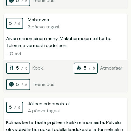
5
Teenindus
/ 5
Mahtavaa
5
/ 5
3 päeva tagasi
Aivan erinomainen meny. Makuhermojen tulitusta.
Tulemme varmasti uudelleen.
- Olavi
5
Köök
5
Atmosfäär
/ 5
/ 5
5
Teenindus
/ 5
Jälleen erinomaista!
5
/ 5
4 päeva tagasi
Kolmas kerta täällä ja jälleen kaikki erinomaista. Palvelu
oli ystävällistä, ruoka todella laadukasta ja tunnelmakin