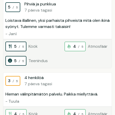
Pihviä ja punkkua
5
/ 5
7 päeva tagasi
Loistava illallinen, yksi parhaista pihveistä mitä olen ikinä
syönyt. Tulemme varmasti takaisin!
- Jani
5
Köök
4
Atmosfäär
/ 5
/ 5
5
Teenindus
/ 5
4 henkilöä
3
/ 5
7 päeva tagasi
Hieman välinpitämätön palvelu. Paikka miellyttävä.
- Tuula
4
Köök
4
Atmosfäär
/ 5
/ 5