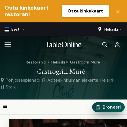
Osta kinkekaart
Osta kinkekaart
restorani
Eesti
Helsinki
Restoranid
Helsinki
Gastrogrill Muré
Gastrogrill Muré
Pohjoisesplanadi 17, Apteekinkulman alakerta, Helsinki
Steik
Broneeri