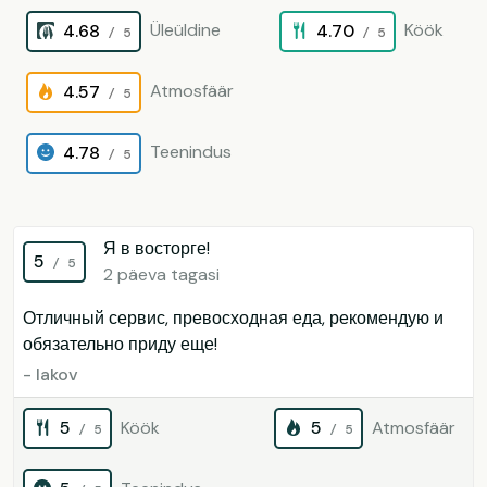
Üleüldine
Köök
4.68
4.70
/ 5
/ 5
Atmosfäär
4.57
/ 5
Teenindus
4.78
/ 5
Я в восторге!
5
/ 5
2 päeva tagasi
Отличный сервис, превосходная еда, рекомендую и
обязательно приду еще!
- Iakov
5
Köök
5
Atmosfäär
/ 5
/ 5