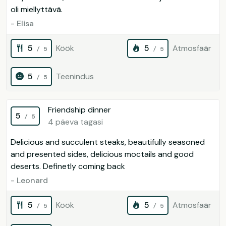
oli miellyttävä.
- Elisa
5
Köök
5
Atmosfäär
/ 5
/ 5
5
Teenindus
/ 5
Friendship dinner
5
/ 5
4 päeva tagasi
Delicious and succulent steaks, beautifully seasoned
and presented sides, delicious moctails and good
deserts. Definetly coming back
- Leonard
5
Köök
5
Atmosfäär
/ 5
/ 5