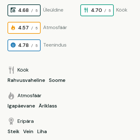
Üleüldine
Köök
4.68
4.70
/ 5
/ 5
Atmosfäär
4.57
/ 5
Teenindus
4.78
/ 5
Köök
Rahvusvaheline
Soome
Atmosfäär
Igapäevane
Äriklass
Eripära
Steik
Vein
Liha