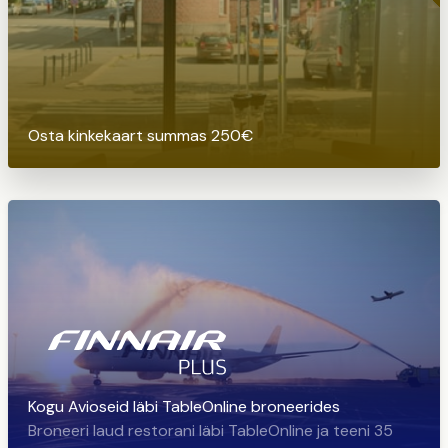
Osta kinkekaart summas 250€
Kogu Avioseid läbi TableOnline broneerides
Broneeri laud restorani läbi TableOnline ja teeni 35