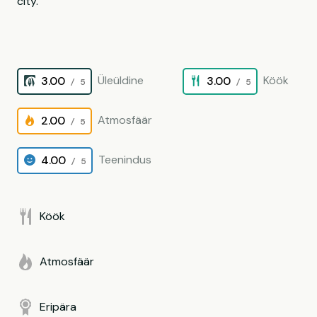
city.
Üleüldine
Köök
3.00
3.00
/ 5
/ 5
Atmosfäär
2.00
/ 5
Teenindus
4.00
/ 5
Köök
Atmosfäär
Eripära