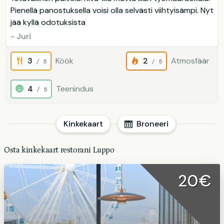
Pienellä panostuksella voisi olla selvästi viihtyisämpi. Nyt
jää kyllä odotuksista
- Juri
3
Köök
2
Atmosfäär
/ 5
/ 5
4
Teenindus
/ 5
Kinkekaart
Broneeri
Osta kinkekaart restorani Luppo
20€