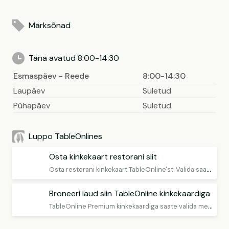
Märksõnad
Täna avatud 8:00-14:30
Esmaspäev - Reede
8:00-14:30
Laupäev
Suletud
Pühapäev
Suletud
Luppo TableOnlines
Osta kinkekaart restorani siit
O
sta restorani kinkekaart TableOnline'st. Valida saab 2 erineva kinkekaardi vahel: TableOnline kinkekaart Premium - Avatud kinkekaart, mille puhul restorani valite alles hiljem ning TableOnline kinkekaart Selected - Kinkekaart kindlasse restorani.
Broneeri laud siin TableOnline kinkekaardiga
T
ableOnline Premium kinkekaardiga saate valida meie restoranide hulgast meelepärase restorani, mis aktsepteerib TableOnline'i kinkekaarti. Kinkekaarti saab kasutada kõikides nii Eesti kui Soome restoranides, kes seda teenust pakuvad. Vaadake nende restoranide loendit allpool..