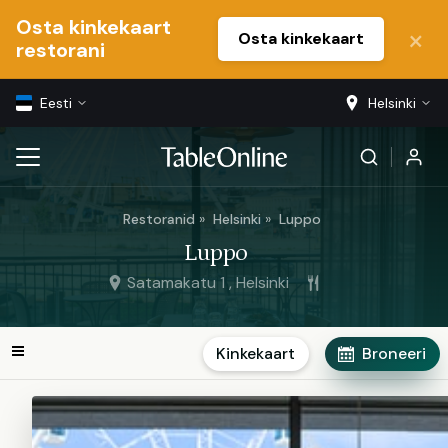
Osta kinkekaart
Osta kinkekaart
restorani
Eesti
Helsinki
Restoranid
Helsinki
Luppo
Luppo
Satamakatu 1 , Helsinki
Kinkekaart
Broneeri