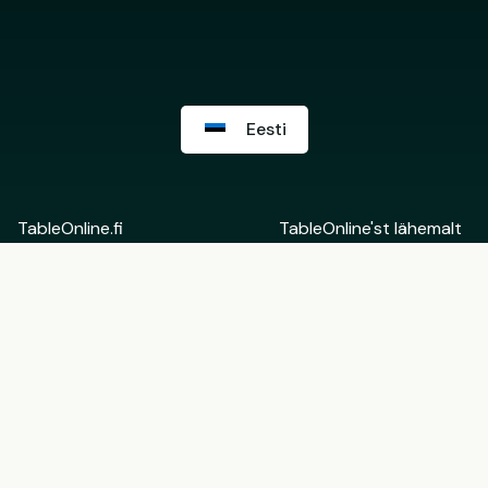
Eesti
TableOnline.fi
TableOnline'st lähemalt
Suomi
Võta ühendust
English
Restorani Backoffice
Eesti
Rohkem informatsiooni
Tule TableOnline'i
partneriks
Kasutajatingimused
Kinkekaartide
Restoranidele
kasutustingimused