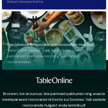
Aviost inimese kohta.
Tere tulemast hõrgutavate restoraniuudiste maailma!
TableOnline saadab paar korda kuus uudiskirja
parimatest pakkumistest ning uuematest
restoranidest.
Broneeri, loe arvustusi, leia parimaid pakkumisi ning avasta
meelepärased restoranid nii Eestis kui Soomes. Vali sadade
restoranide hulgast enda lemmikud!