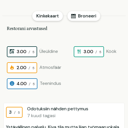
Kinkekaart
Broneeri
Restorani arvustused
Üleüldine
Köök
3.00
3.00
/ 5
/ 5
Atmosfäär
2.00
/ 5
Teenindus
4.00
/ 5
Odotuksiin nähden pettymus
3
/ 5
7 kuud tagasi
Ystävällinen palvelu. Kiva tila mutta liian työmaaruokala.