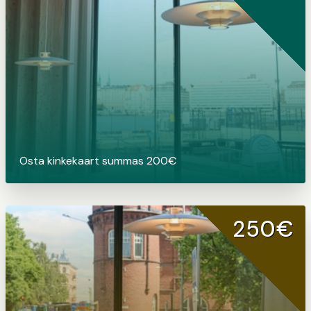
Osta kinkekaart summas 200€
250€