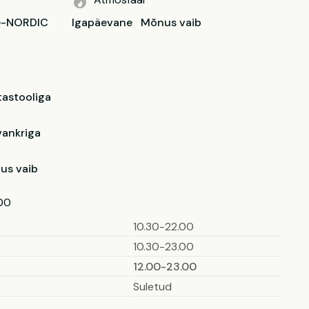
e-NORDIC
Igapäevane
Mõnus vaib
tastooliga
vankriga
us vaib
00
10.30-22.00
10.30-23.00
12.00-23.00
Suletud