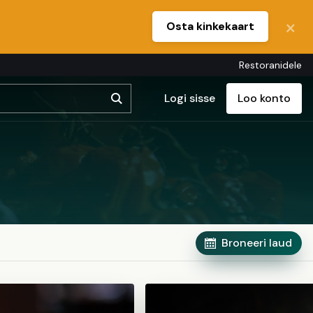
Osta kinkekaart
Restoranidele
Logi sisse
Loo konto
Broneeri laud