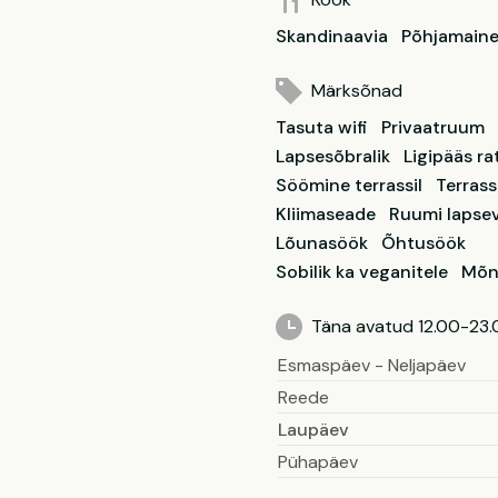
Skandinaavia
Põhjamain
Märksõnad
Tasuta wifi
Privaatruum
Lapsesõbralik
Ligipääs ra
Söömine terrassil
Terrass
Kliimaseade
Ruumi lapse
Lõunasöök
Õhtusöök
Sobilik ka veganitele
Mõn
Täna avatud 12.00-23.
Esmaspäev - Neljapäev
Reede
Laupäev
Pühapäev