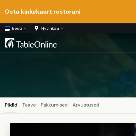
Osta kinkekaart restorani
Eesti
Hyvinkää
Pildid
Teave
Pakkumised
Arvustused