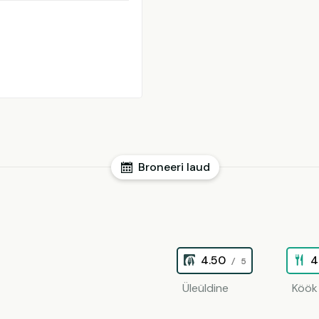
Broneeri laud
4.50
4
/ 5
Üleüldine
Köök