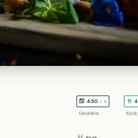
4.50
4
/ 5
Üleüldine
Köök
Köök