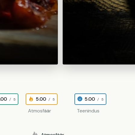
.00
5.00
5.00
/ 5
/ 5
/ 5
Atmosfäär
Teenindus
Atmosfäär