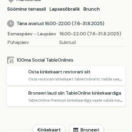
Söömine terrassil
Lapsesõbralik
Brunch
Täna avatud 16.00-22.00 (7.6-31.8.2025)
Esmaspäev - Laupäev
16.00-22.00 (7.6-31.8.2025)
Pühapäev
Suletud
100ma Social TableOnlines
Osta kinkekaart restorani siit
O
sta restorani kinkekaart TableOnline'st. Valida saab 2 erineva kinkekaardi vahel: TableOnline kinkekaart Premium - Avatud kinkekaart, mille puhul restorani valite alles hiljem ning TableOnline kinkekaart Selected - Kinkekaart kindlasse restorani.
Broneeri laud siin TableOnline kinkekaardiga
T
ableOnline Premium kinkekaardiga saate valida meie restoranide hulgast meelepärase restorani, mis aktsepteerib TableOnline'i kinkekaarti. Kinkekaarti saab kasutada kõikides nii Eesti kui Soome restoranides, kes seda teenust pakuvad. Vaadake nende restoranide loendit allpool..
Kinkekaart
Broneeri