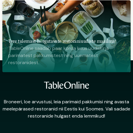
Tere tulemast hõrgutavate restoraniuudiste maailma!
TableOnline saadab paar korda kuus uudiskirja
parimatest pakkumistest ning uuematest
restoranidest.
Broneeri, loe arvustusi, leia parimaid pakkumisi ning avasta
meelepärased restoranid nii Eestis kui Soomes. Vali sadade
restoranide hulgast enda lemmikud!