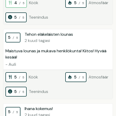
4
Köök
5
Atmosfäär
/ 5
/ 5
5
Teenindus
/ 5
Tehon eläkeläisten lounas
5
/ 5
2 kuud tagasi
Maistuva lounas ja mukava henkilökunta! Kiitos! Hyvää
kesää!
- Auli
5
Köök
5
Atmosfäär
/ 5
/ 5
5
Teenindus
/ 5
Ihana kokemus!
5
/ 5
2 kuud tagasi