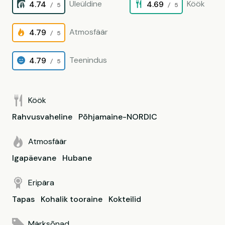
Üleüldine
Köök
4.74
4.69
/ 5
/ 5
Atmosfäär
4.79
/ 5
Teenindus
4.79
/ 5
Köök
Rahvusvaheline
Põhjamaine-NORDIC
Atmosfäär
Igapäevane
Hubane
Eripära
Tapas
Kohalik tooraine
Kokteilid
Märksõnad