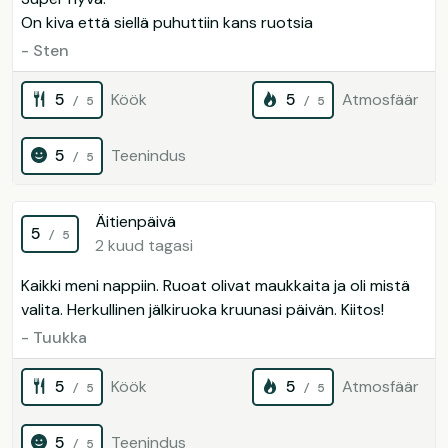
On kiva että siellä puhuttiin kans ruotsia
- Sten
5
Köök
5
Atmosfäär
/ 5
/ 5
5
Teenindus
/ 5
Äitienpäivä
5
/ 5
2 kuud tagasi
Kaikki meni nappiin. Ruoat olivat maukkaita ja oli mistä
valita. Herkullinen jälkiruoka kruunasi päivän. Kiitos!
- Tuukka
5
Köök
5
Atmosfäär
/ 5
/ 5
5
Teenindus
/ 5