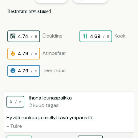
Restorani arvustused
Üleüldine
Köök
4.74
4.69
/ 5
/ 5
Atmosfäär
4.79
/ 5
Teenindus
4.79
/ 5
Ihana lounaspaikka
5
/ 5
2 kuud tagasi
Hyvää ruokaa ja miellyttävä ympäristö.
- Tuire