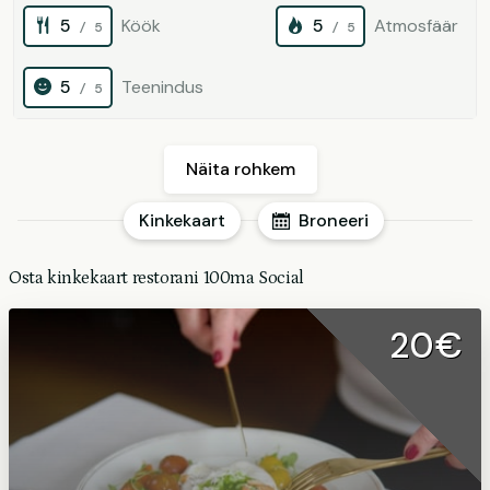
5
Köök
5
Atmosfäär
/ 5
/ 5
5
Teenindus
/ 5
Näita rohkem
Kinkekaart
Broneeri
Osta kinkekaart restorani 100ma Social
20€