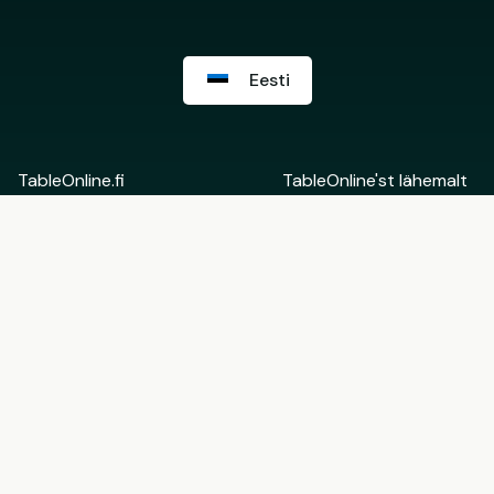
Eesti
TableOnline.fi
TableOnline'st lähemalt
Suomi
Võta ühendust
English
Restorani Backoffice
Eesti
Rohkem informatsiooni
Tule TableOnline'i
partneriks
Kasutajatingimused
Kinkekaartide
Restoranidele
kasutustingimused
Privaatsuspoliitika
Küpsiste seaded