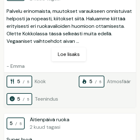
Palvelu erinomaista, muutokset varaukseen onnistuivat
helposti ja nopeasti, kiitokset siitä. Haluamme kiittää
erityisesti eri ruokavalioiden huomioon ottamisesta.
Olette Kokkolassa tässä selkeästi muita edellä.
Vegaaniset vaihtoehdot aivan ...
Loe lisaks
- Emma
5
Köök
5
Atmosfäär
/ 5
/ 5
5
Teenindus
/ 5
Äitienpäivä ruoka
5
/ 5
2 kuud tagasi
Super hyvä.