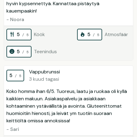
hyvin kypsennettyä. Kannattaa pistäytyä
kauempaakin!
- Noora
5
Köök
5
Atmosfäär
/ 5
/ 5
5
Teenindus
/ 5
Vappubrunssi
5
/ 5
3 kuud tagasi
Koko homma ihan 6/5. Tuoreus, laatu ja ruokaa oli kyllä
kaikkien makuun. Asiakaspalvelu ja asiakkaan
kohtaaminen ystävällistä ja avointa. Gluteenittomat
huomioitiin hienosti, ja leivät ym tuotiin suoraan
keittiöltä omissa annoksissa!
- Sari