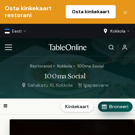
Osta kinkekaart
Osta kinkekaart
restorani
Eesti
Kokkola
Restoranid
Kokkola
100ma Social
100ma Social
Sahakatu 16, Kokkola
Igapäevane
Kinkekaart
Broneeri