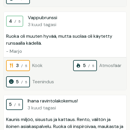
Vappubrunssi
4
/ 5
3 kuud tagasi
Ruoka oli muuten hyvää, mutta suolaa oli käytetty
runsaalla kädellä.
- Marjo
3
Köök
5
Atmosfäär
/ 5
/ 5
5
Teenindus
/ 5
Ihana ravintolakokemus!
5
/ 5
3 kuud tagasi
Kaunis miljöö, sisustus ja kattaus. Rento, välitön ja
iloinen asiakaspalvelu. Ruoka oli inspiroivaa, maukasta ja