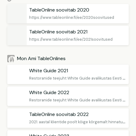
TableOnline soovitab 2020
https://www.tableonline.fi/ee/2020soovitused
TableOnline soovitab 2021
https://www.tableonline.fi/ee/2021soovitused
Mon Ami TableOnlines
White Guide 2021
R
estoranide teejuht White Guide avalikustas Eesti restoranisoovitused 2021. aastaks. Toome esile 18 restorani, kuhu on võimalik laud mugavalt broneerida läbi TableOnline'i
White Guide 2022
R
estoranide teejuht White Guide avalikustas Eesti restoranisoovitused 2022. aastaks. Toome esile restoranid, kuhu on võimalik mugavalt laud broneerida läbi TableOnline'i
TableOnline soovitab 2022
2
021. aastal klientide poolt kõige kõrgemalt hinnatud restoranid