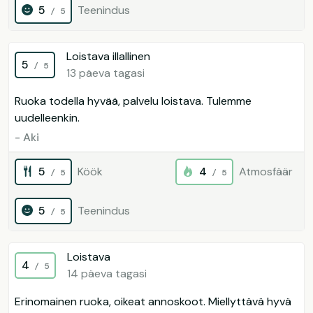
5
Teenindus
/ 5
Loistava illallinen
5
/ 5
13 päeva tagasi
Ruoka todella hyvää, palvelu loistava. Tulemme
uudelleenkin.
- Aki
5
Köök
4
Atmosfäär
/ 5
/ 5
5
Teenindus
/ 5
Loistava
4
/ 5
14 päeva tagasi
Erinomainen ruoka, oikeat annoskoot. Miellyttävä hyvä