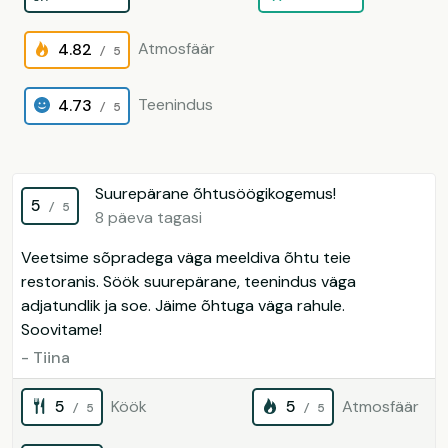
Atmosfäär
4.82
/ 5
Teenindus
4.73
/ 5
Suurepärane õhtusöögikogemus!
5
/ 5
8 päeva tagasi
Veetsime sõpradega väga meeldiva õhtu teie
restoranis. Söök suurepärane, teenindus väga
adjatundlik ja soe. Jäime õhtuga väga rahule.
Soovitame!
- Tiina
5
Köök
5
Atmosfäär
/ 5
/ 5