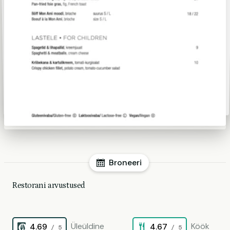
Broneeri
Restorani arvustused
Üleüldine
Köök
4.69
4.67
/ 5
/ 5