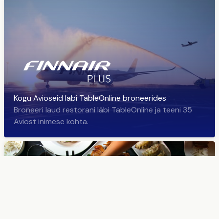
Kogu Avioseid läbi TableOnline broneerides
Broneeri laud restorani läbi TableOnline ja teeni 35
Aviost inimese kohta.
Tere tulemast hõrgutavate restoraniuudiste maailma!