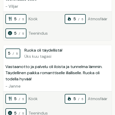
- Viljar
5
Köök
5
Atmosfäär
/ 5
/ 5
5
Teenindus
/ 5
Ruoka oli täydellistä!
5
/ 5
Üks kuu tagasi
Vastaanotto ja palvelu oli iloista ja tunnelma lämmin.
Täydellinen paikka romanttiselle illalliselle. Ruoka oli
todella hyvää!
- Janne
5
Köök
5
Atmosfäär
/ 5
/ 5
5
Teenindus
/ 5