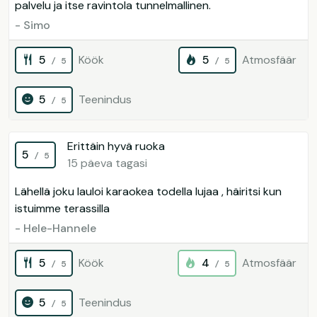
palvelu ja itse ravintola tunnelmallinen.
- Simo
5
Köök
5
Atmosfäär
/ 5
/ 5
5
Teenindus
/ 5
Erittäin hyvä ruoka
5
/ 5
15 päeva tagasi
Lähellä joku lauloi karaokea todella lujaa , häiritsi kun
istuimme terassilla
- Hele-Hannele
5
Köök
4
Atmosfäär
/ 5
/ 5
5
Teenindus
/ 5