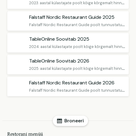
2
023. aastal külastajate poolt kõige kõrgemalt hinnatud restoranid
Falstaff Nordic Restaurant Guide 2025
F
alstaff Nordic Restaurant Guide poolt tunnustatud Eesti restoranid leiad siit! Broneeri laud!
TableOnline Soovitab 2025
2
024. aastal külastajate poolt kõige kõrgemalt hinnatud restoranid
TableOnline Soovitab 2026
2
025. aastal külastajate poolt kõige kõrgemalt hinnatud restoranid
Falstaff Nordic Restaurant Guide 2026
F
alstaff Nordic Restaurant Guide poolt tunnustatud Eesti restoranid leiad siit! Broneeri laud!
Broneeri
Restorani menüü