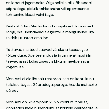
on loodud jagamiseks. Olgu selleks pikk õhtusöök
sõpradega, pidulik tähistamine või spontaanne
kohtumine klaasi veini taga.
Peakokk Sten Märtin loob hooajalisest toorainest
roogi, mis ühendavad elegantsi ja mängulisuse. Iga
taldrik jutustab oma loo.
Tuttavad maitsed saavad värske ja kaasaegse
tõlgenduse. Soe teenindus ja intiimne atmosfäär
teevad igast külastusest isikliku ja meeldejääva
kogemuse.
Mon Ami ei ole lihtsalt restoran, see on koht, kuhu
tullakse tagasi. Sõpradega, perega, heade maitsete
pärast.
Mon Ami on Silverspoon 2025 konkursi finalist,
kinnitades meie pühendumust kõrgele kvaliteedile ja