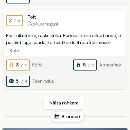
Toit
3
/ 5
Üks kuu tagasi
Part oli nätske, raske süüa. Puudusid korralikud noad, et
pardist jagu saada, ka teistkordsel noa küsimusel.
- Kaie
3
Köök
5
Atmosfäär
/ 5
/ 5
5
Teenindus
/ 5
Näita rohkem
Broneeri