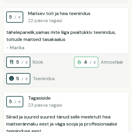
Maitsev toit ja hea teenindus
5
/ 5
22 päeva tagasi
tähelepanelik,samas mite liiga pealtükkiv teenindus,
toitude maitsed tasakaalus
- Marika
5
Köök
4
Atmosfäär
/ 5
/ 5
5
Teenindus
/ 5
Tagasiside
5
/ 5
23 päeva tagasi
Siirad ja suured suured tänud selle meeletult hea
maitserännaku eest ja väga sooja ja proffesionaalse
teeninduse eest.