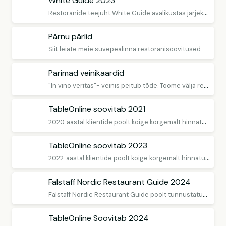
White Guide 2023
R
estoranide teejuht White Guide avalikustas järjekordsed Eesti restoranisoovitused. Tegu on piirkonna restoranide teejuhiga, mis mõjutab jõuliselt kokakunsti ja restoranikultuuri arenguid Põhjamaades. White Guide tunnustus on kvaliteedinäitaja, mille eesmärk on aidata toidugurmaanidel orienteeruda tippklassi restoranide hulgas valikuid tehes. Toome esile restoranid, kuhu on võimalik mugavalt laud broneerida läbi TableOnline'i.
Pärnu pärlid
Siit leiate meie suvepealinna restoranisoovitused.
Parimad veinikaardid
"
In vino veritas"- veinis peitub tõde. Toome välja restoranid, kus on suurepärased veinikaardid.
TableOnline soovitab 2021
2
020. aastal klientide poolt kõige kõrgemalt hinnatud restoranid
TableOnline soovitab 2023
2
022. aastal klientide poolt kõige kõrgemalt hinnatud restoranid
Falstaff Nordic Restaurant Guide 2024
F
alstaff Nordic Restaurant Guide poolt tunnustatud Eesti restoranid leiad siit! Broneeri laud!
TableOnline Soovitab 2024