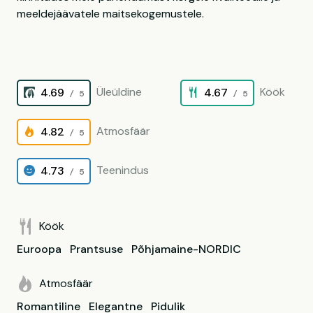
meeldejäävatele maitsekogemustele.
Üleüldine
Köök
4.69
4.67
/ 5
/ 5
Atmosfäär
4.82
/ 5
Teenindus
4.73
/ 5
Köök
Euroopa
Prantsuse
Põhjamaine-NORDIC
Atmosfäär
Romantiline
Elegantne
Pidulik