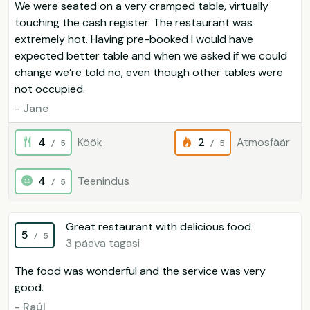
We were seated on a very cramped table, virtually
touching the cash register. The restaurant was
extremely hot. Having pre-booked I would have
expected better table and when we asked if we could
change we’re told no, even though other tables were
not occupied.
- Jane
4
Köök
2
Atmosfäär
/ 5
/ 5
4
Teenindus
/ 5
Great restaurant with delicious food
5
/ 5
3 päeva tagasi
The food was wonderful and the service was very
good.
- Raúl