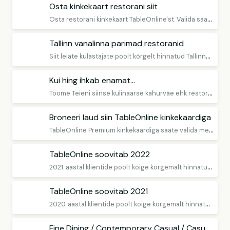
Osta kinkekaart restorani siit
O
sta restorani kinkekaart TableOnline'st. Valida saab 2 erineva kinkekaardi vahel: TableOnline kinkekaart Premium - Avatud kinkekaart, mille puhul restorani valite alles hiljem ning TableOnline kinkekaart Selected - Kinkekaart kindlasse restorani.
Tallinn vanalinna parimad restoranid
S
iit leiate külastajate poolt kõrgelt hinnatud Tallinna vanalinna restoranid.
Kui hing ihkab enamat...
T
oome Teieni siinse kulinaarse kahurväe ehk restoranid, mis on korduvalt pärjatud Eesti ja Baltikumi parimateks. Avasta Eesti restoranimaastiku koorekiht!
Broneeri laud siin TableOnline kinkekaardiga
T
ableOnline Premium kinkekaardiga saate valida meie restoranide hulgast meelepärase restorani, mis aktsepteerib TableOnline'i kinkekaarti. Kinkekaarti saab kasutada kõikides nii Eesti kui Soome restoranides, kes seda teenust pakuvad. Vaadake nende restoranide loendit allpool..
TableOnline soovitab 2022
2
021. aastal klientide poolt kõige kõrgemalt hinnatud restoranid
TableOnline soovitab 2021
2
020. aastal klientide poolt kõige kõrgemalt hinnatud restoranid
Fine Dining / Contemporary Casual / Casual Dining