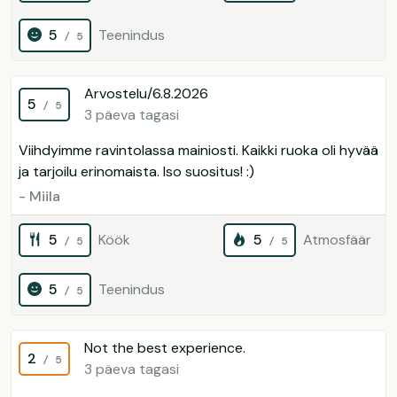
5
Teenindus
/ 5
Arvostelu/6.8.2026
5
/ 5
3 päeva tagasi
Viihdyimme ravintolassa mainiosti. Kaikki ruoka oli hyvää
ja tarjoilu erinomaista. Iso suositus! :)
- Miila
5
Köök
5
Atmosfäär
/ 5
/ 5
5
Teenindus
/ 5
Not the best experience.
2
/ 5
3 päeva tagasi