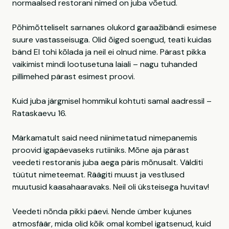
normaalsed restorani nimed on juba võetud.
Põhimõtteliselt sarnanes olukord garaažibändi esimese
suure vastasseisuga. Olid õiged soengud, teati kuidas
bänd EI tohi kõlada ja neil ei olnud nime. Pärast pikka
vaikimist mindi lootusetuna laiali – nagu tuhanded
pillimehed pärast esimest proovi.
Kuid juba järgmisel hommikul kohtuti samal aadressil –
Rataskaevu 16.
Märkamatult said need niinimetatud nimepanemis
proovid igapäevaseks rutiiniks. Mõne aja pärast
veedeti restoranis juba aega päris mõnusalt. Välditi
tüütut nimeteemat. Räägiti muust ja vestlused
muutusid kaasahaaravaks. Neil oli üksteisega huvitav!
Veedeti nõnda pikki päevi. Nende ümber kujunes
atmosfäär, mida olid kõik omal kombel igatsenud, kuid