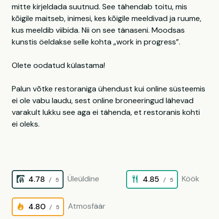
mitte kirjeldada suutnud. See tähendab toitu, mis
kõigile maitseb, inimesi, kes kõigile meeldivad ja ruume,
kus meeldib viibida. Nii on see tänaseni. Moodsas
kunstis öeldakse selle kohta „work in progress”.
Olete oodatud külastama!
Palun võtke restoraniga ühendust kui online süsteemis
ei ole vabu laudu, sest online broneeringud lähevad
varakult lukku see aga ei tähenda, et restoranis kohti
ei oleks.
Üleüldine
Köök
4.78
4.85
/ 5
/ 5
Atmosfäär
4.80
/ 5