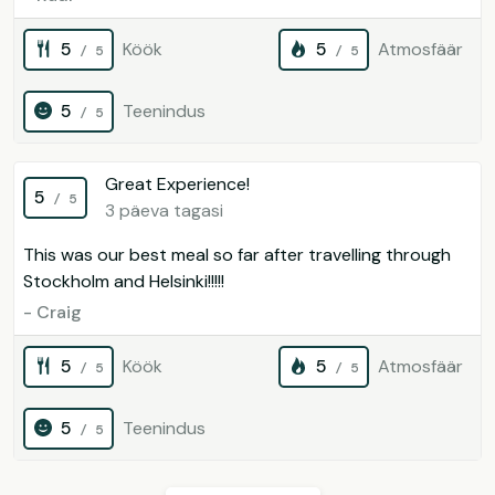
5
Köök
5
Atmosfäär
/ 5
/ 5
5
Teenindus
/ 5
Great Experience!
5
/ 5
3 päeva tagasi
This was our best meal so far after travelling through
Stockholm and Helsinki!!!!!
- Craig
5
Köök
5
Atmosfäär
/ 5
/ 5
5
Teenindus
/ 5