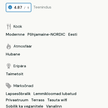
Teenindus
4.87
/ 5
Köök
Modernne
Põhjamaine-NORDIC
Eesti
Atmosfäär
Hubane
Eripära
Taimetoit
Märksõnad
Lapsesõbralik
Lemmikloomad lubatud
Privaatruum
Terrass
Tasuta wifi
Sobilik ka veganitele
Vanalinn