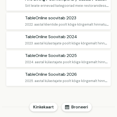
S
iit leiate erinevad kategooriad meie restoranidesse, et saaksite teha lihtsama valiku vastavalt oma sündmusele ja meeleolule.
TableOnline soovitab 2023
2
022. aastal klientide poolt kõige kõrgemalt hinnatud restoranid
TableOnline Soovitab 2024
2
023. aastal külastajate poolt kõige kõrgemalt hinnatud restoranid
TableOnline Soovitab 2025
2
024. aastal külastajate poolt kõige kõrgemalt hinnatud restoranid
TableOnline Soovitab 2026
2
025. aastal külastajate poolt kõige kõrgemalt hinnatud restoranid
Kinkekaart
Broneeri