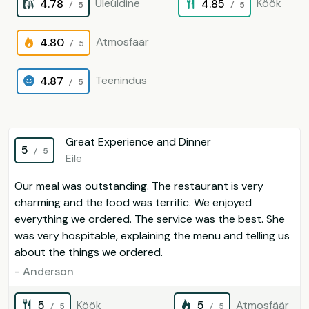
Üleüldine
Köök
4.78
4.85
/ 5
/ 5
Atmosfäär
4.80
/ 5
Teenindus
4.87
/ 5
Great Experience and Dinner
5
/ 5
Eile
Our meal was outstanding. The restaurant is very
charming and the food was terrific. We enjoyed
everything we ordered. The service was the best. She
was very hospitable, explaining the menu and telling us
about the things we ordered.
- Anderson
5
Köök
5
Atmosfäär
/ 5
/ 5