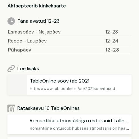
Aktsepteerib kinkekaarte
Täna avatud 12-23
Esmaspäev - Neljapäev
12-23
Reede - Laupäev
12-24
Pühapäev
12-23
Loe lisaks
TableOnline soovitab 2021
https://www.tableonline.fi/ee/2021soovitused
Rataskaevu 16 TableOnlines
Romantilise atmosfääriga restoranid Tallinnas
R
omantiline õhtusöök hubases atmosfääris on hea võimalus oma kallimaga kvaliteetaega veeta ja maitsvat toitu nautida.