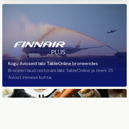
Kogu Avioseid läbi TableOnline broneerides
Broneeri laud restorani läbi TableOnline ja teeni 35
Aviost inimese kohta.
Tere tulemast hõrgutavate restoraniuudiste maailma!