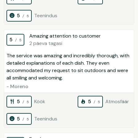
5
Teenindus
/ 5
Amazing attention to customer
5
/ 5
2 päeva tagasi
The service was amazing and incredibly thorough, with
detailed explanations of each dish. They even
accommodated my request to sit outdoors and were
all smiling and welcoming.
- Moreno
5
Köök
5
Atmosfäär
/ 5
/ 5
5
Teenindus
/ 5