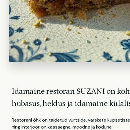
Idamaine restoran SUZANI on koht,
hubasus, heldus ja idamaine külali
Restorani õhk on täidetud vürtside, värskete küpsetiste
ning interjöör on kaasaegne, moodne ja kodune.