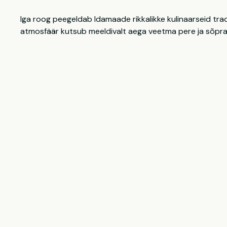
Iga roog peegeldab Idamaade rikkalikke kulinaarseid tra
atmosfäär kutsub meeldivalt aega veetma pere ja sõprad