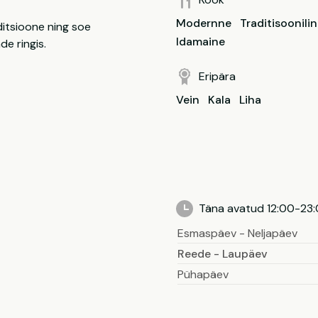
Modernne
Traditisoonili
ditsioone ning soe
Idamaine
e ringis.
Eripära
Vein
Kala
Liha
Täna avatud 12:00-23
Esmaspäev - Neljapäev
Reede - Laupäev
Pühapäev