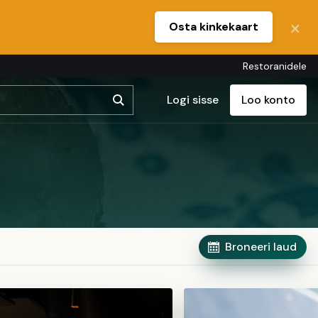
Osta kinkekaart
Restoranidele
Logi sisse
Loo konto
Broneeri laud