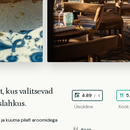
 kus valitsevad
4.89
5
/ 5
slahkus.
Üleüldine
Köök
 ja kuuma pilafi aroomidega
Köök