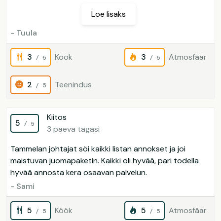
Loe lisaks
- Tuula
3
Köök
3
Atmosfäär
/ 5
/ 5
2
Teenindus
/ 5
Kiitos
5
/ 5
3 päeva tagasi
Tammelan johtajat söi kaikki listan annokset ja joi
maistuvan juomapaketin. Kaikki oli hyvää, pari todella
hyvää annosta kera osaavan palvelun.
- Sami
5
Köök
5
Atmosfäär
/ 5
/ 5