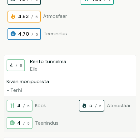
Atmosfäär
4.63
/ 5
Teenindus
4.70
/ 5
Rento tunnelma
4
/ 5
Eile
Kivan monipuolista
- Terhi
4
Köök
5
Atmosfäär
/ 5
/ 5
4
Teenindus
/ 5