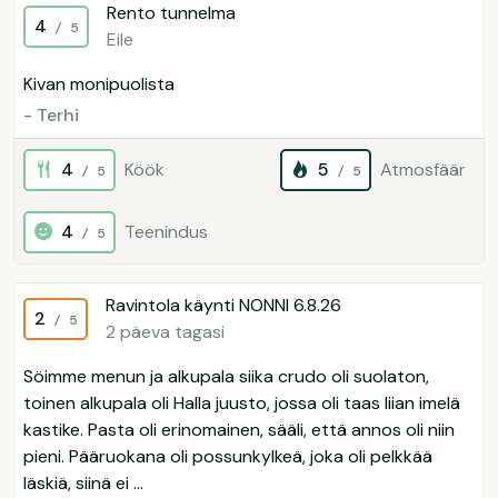
Rento tunnelma
4
/ 5
Eile
Kivan monipuolista
- Terhi
4
Köök
5
Atmosfäär
/ 5
/ 5
4
Teenindus
/ 5
Ravintola käynti NONNI 6.8.26
2
/ 5
2 päeva tagasi
Söimme menun ja alkupala siika crudo oli suolaton,
toinen alkupala oli Halla juusto, jossa oli taas liian imelä
kastike. Pasta oli erinomainen, sääli, että annos oli niin
pieni. Pääruokana oli possunkylkeä, joka oli pelkkää
läskiä, siinä ei ...