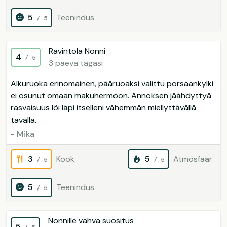
5
Teenindus
/ 5
Ravintola Nonni
4
/ 5
3 päeva tagasi
Alkuruoka erinomainen, pääruoaksi valittu porsaankylki
ei osunut omaan makuhermoon. Annoksen jäähdyttyä
rasvaisuus löi läpi itselleni vähemmän miellyttävällä
tavalla.
- Mika
3
Köök
5
Atmosfäär
/ 5
/ 5
5
Teenindus
/ 5
Nonnille vahva suositus
5