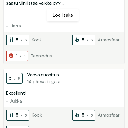
saatu viinilistaa vaikka pyy ...
Loe lisaks
- Liana
5
Köök
5
Atmosfäär
/ 5
/ 5
1
Teenindus
/ 5
Vahva suositus
5
/ 5
14 päeva tagasi
Excellent!
- Jukka
5
Köök
5
Atmosfäär
/ 5
/ 5