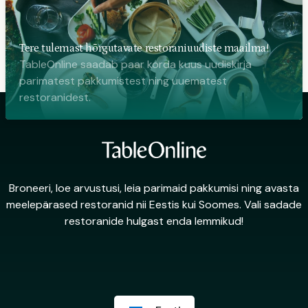
Tere tulemast hõrgutavate restoraniuudiste maailma!
TableOnline saadab paar korda kuus uudiskirja
parimatest pakkumistest ning uuematest
restoranidest.
Broneeri, loe arvustusi, leia parimaid pakkumisi ning avasta
meelepärased restoranid nii Eestis kui Soomes. Vali sadade
restoranide hulgast enda lemmikud!