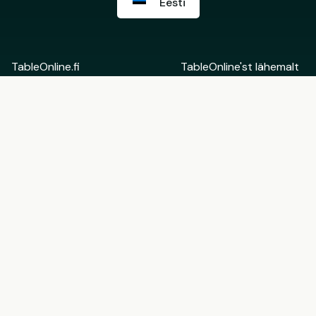
Eesti
TableOnline.fi
TableOnline'st lähemalt
Suomi
Võta ühendust
English
Restorani Backoffice
Eesti
Rohkem informatsiooni
Tule TableOnline'i
partneriks
Kasutajatingimused
Kinkekaartide
Restoranidele
kasutustingimused
Privaatsuspoliitika
Küpsiste seaded
Jälgi meid