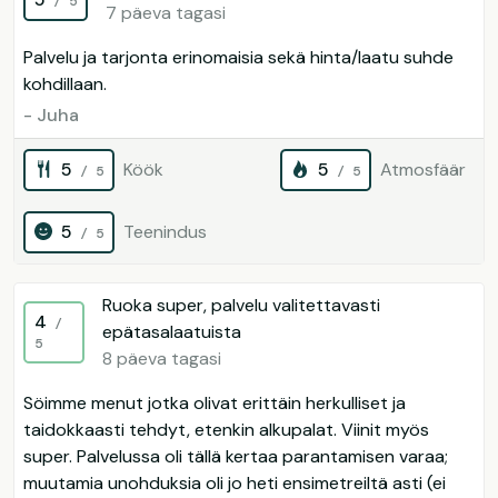
/ 5
7 päeva tagasi
Palvelu ja tarjonta erinomaisia sekä hinta/laatu suhde
kohdillaan.
- Juha
5
Köök
5
Atmosfäär
/ 5
/ 5
5
Teenindus
/ 5
Ruoka super, palvelu valitettavasti
4
/
epätasalaatuista
5
8 päeva tagasi
Söimme menut jotka olivat erittäin herkulliset ja
taidokkaasti tehdyt, etenkin alkupalat. Viinit myös
super. Palvelussa oli tällä kertaa parantamisen varaa;
muutamia unohduksia oli jo heti ensimetreiltä asti (ei