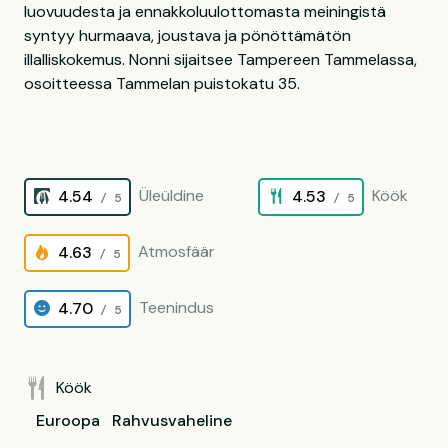
luovuudesta ja ennakkoluulottomasta meiningistä
syntyy hurmaava, joustava ja pönöttämätön
illalliskokemus. Nonni sijaitsee Tampereen Tammelassa,
osoitteessa Tammelan puistokatu 35.
Üleüldine
Köök
4.54
4.53
/ 5
/ 5
Atmosfäär
4.63
/ 5
Teenindus
4.70
/ 5
Köök
Euroopa
Rahvusvaheline