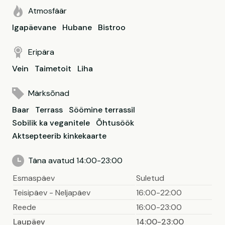
Atmosfäär
Igapäevane
Hubane
Bistroo
Eripära
Vein
Taimetoit
Liha
Märksõnad
Baar
Terrass
Söömine terrassil
Sobilik ka veganitele
Õhtusöök
Aktsepteerib kinkekaarte
Täna avatud 14:00-23:00
Esmaspäev
Suletud
Teisipäev - Neljapäev
16:00-22:00
Reede
16:00-23:00
Laupäev
14:00-23:00