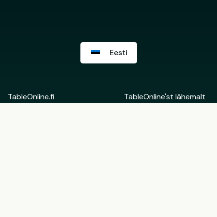
Eesti
TableOnline.fi
TableOnline'st lähemalt
Suomi
Võta ühendust
English
Restorani Backoffice
Eesti
Rohkem informatsiooni
Tule TableOnline'i
partneriks
Kasutajatingimused
Kinkekaartide
Restoranidele
kasutustingimused