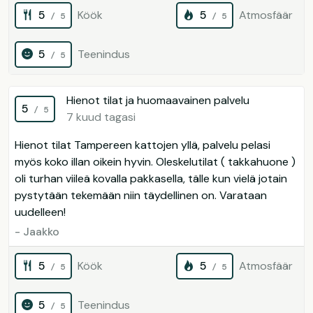
5
Köök
5
Atmosfäär
/ 5
/ 5
5
Teenindus
/ 5
Hienot tilat ja huomaavainen palvelu
5
/ 5
7 kuud tagasi
Hienot tilat Tampereen kattojen yllä, palvelu pelasi
myös koko illan oikein hyvin. Oleskelutilat ( takkahuone )
oli turhan viileä kovalla pakkasella, tälle kun vielä jotain
pystytään tekemään niin täydellinen on. Varataan
uudelleen!
- Jaakko
5
Köök
5
Atmosfäär
/ 5
/ 5
5
Teenindus
/ 5