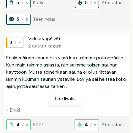
5
Köök
5
Atmosfäär
/ 5
/ 5
5
Teenindus
/ 5
Virkistyspäivät
3
/ 5
2 aastat tagasi
Ensimmäinen sauna oli kylmä kun tulimme paikanpäälle.
Kun mainitsimme asiasta, niin saimme toisen saunan
käyttöön. Mutta toinenkaan sauna ei ollut riittävän
lämmin kuuman saunan ystäville. Löylyä sai heittää koko
ajan, jotta saunassa tarken ...
Loe lisaks
- Erkki
4
Köök
4
Atmosfäär
/ 5
/ 5