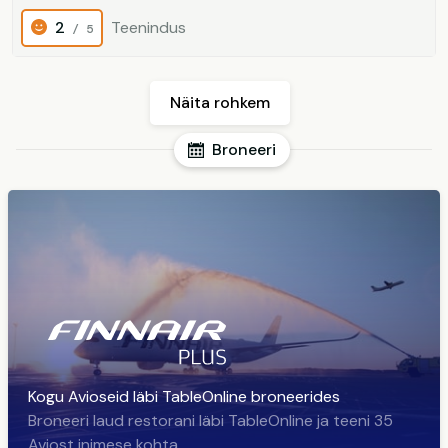
2
Teenindus
/ 5
Näita rohkem
Broneeri
Kogu Avioseid läbi TableOnline broneerides
Broneeri laud restorani läbi TableOnline ja teeni 35
Aviost inimese kohta.