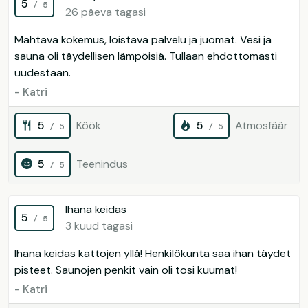
5
/ 5
26 päeva tagasi
Mahtava kokemus, loistava palvelu ja juomat. Vesi ja
sauna oli täydellisen lämpöisiä. Tullaan ehdottomasti
uudestaan.
- Katri
5
Köök
5
Atmosfäär
/ 5
/ 5
5
Teenindus
/ 5
Ihana keidas
5
/ 5
3 kuud tagasi
Ihana keidas kattojen yllä! Henkilökunta saa ihan täydet
pisteet. Saunojen penkit vain oli tosi kuumat!
- Katri