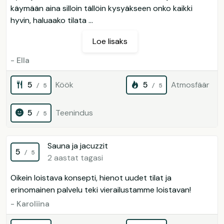
käymään aina silloin tällöin kysyäkseen onko kaikki
hyvin, haluaako tilata ...
Loe lisaks
- Ella
5
Köök
5
Atmosfäär
/ 5
/ 5
5
Teenindus
/ 5
Sauna ja jacuzzit
5
/ 5
2 aastat tagasi
Oikein loistava konsepti, hienot uudet tilat ja
erinomainen palvelu teki vierailustamme loistavan!
- Karoliina