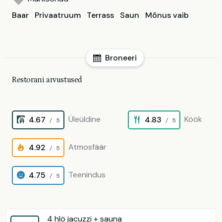
Baar
Privaatruum
Terrass
Saun
Mõnus vaib
Broneeri
Restorani arvustused
Üleüldine
Köök
4.67
4.83
/ 5
/ 5
Atmosfäär
4.92
/ 5
Teenindus
4.75
/ 5
4 hlö jacuzzi + sauna