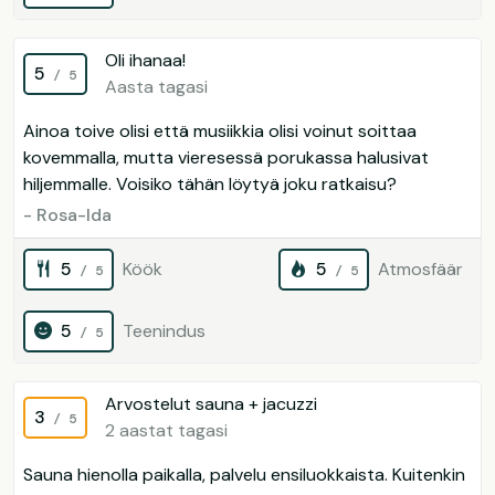
Oli ihanaa!
5
/ 5
Aasta tagasi
Ainoa toive olisi että musiikkia olisi voinut soittaa
kovemmalla, mutta vieresessä porukassa halusivat
hiljemmalle. Voisiko tähän löytyä joku ratkaisu?
- Rosa-Ida
5
Köök
5
Atmosfäär
/ 5
/ 5
5
Teenindus
/ 5
Arvostelut sauna + jacuzzi
3
/ 5
2 aastat tagasi
Sauna hienolla paikalla, palvelu ensiluokkaista. Kuitenkin