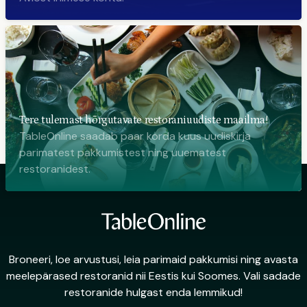
Tere tulemast hõrgutavate restoraniuudiste maailma!
TableOnline saadab paar korda kuus uudiskirja
parimatest pakkumistest ning uuematest
restoranidest.
Broneeri, loe arvustusi, leia parimaid pakkumisi ning avasta
meelepärased restoranid nii Eestis kui Soomes. Vali sadade
restoranide hulgast enda lemmikud!