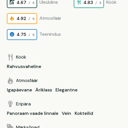
Üleüldine
Köök
4.67
4.83
/ 5
/ 5
Atmosfäär
4.92
/ 5
Teenindus
4.75
/ 5
Köök
Rahvusvaheline
Atmosfäär
Igapäevane
Äriklass
Elegantne
Eripära
Panoraam vaade linnale
Vein
Kokteilid
Märksõnad