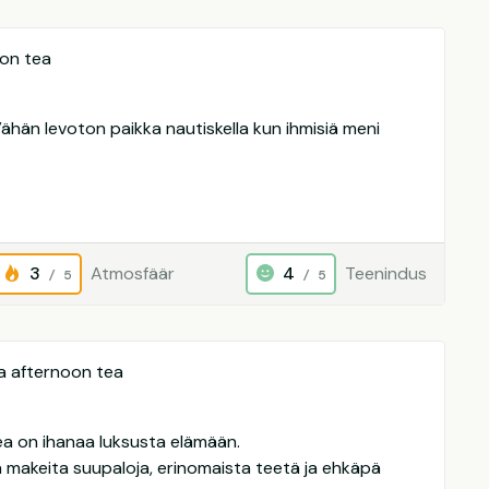
on tea
 Vähän levoton paikka nautiskella kun ihmisiä meni
3
Atmosfäär
4
Teenindus
/ 5
/ 5
a afternoon tea
ea on ihanaa luksusta elämään.
a makeita suupaloja, erinomaista teetä ja ehkäpä