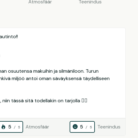
Atmosfäär
Teenindus
utinto!!
!
man osuutensa makuihin ja silmäniloon. Turun
kivä miljöö antoi oman säväyksensä täydelliseen
 niin tässä sitä todellakin on tarjolla 
5
Atmosfäär
5
Teenindus
/ 5
/ 5