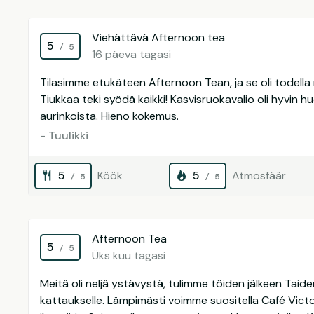
Viehättävä Afternoon tea
5
/ 5
16 päeva tagasi
Tilasimme etukäteen Afternoon Tean, ja se oli todella
Tiukkaa teki syödä kaikki! Kasvisruokavalio oli hyvin hu
aurinkoista. Hieno kokemus.
- Tuulikki
5
Köök
5
Atmosfäär
/ 5
/ 5
Afternoon Tea
5
/ 5
Üks kuu tagasi
Meitä oli neljä ystävystä, tulimme töiden jälkeen Ta
kattaukselle. Lämpimästi voimme suositella Café Vict