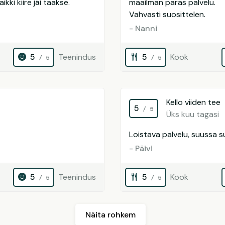
kki kiire jäi taakse.
maailman paras palvelu.
Vahvasti suosittelen.
- Nanni
5
Teenindus
5
Köök
/ 5
/ 5
Kello viiden tee
5
/ 5
Üks kuu tagasi
Loistava palvelu, suussa su
- Päivi
5
Teenindus
5
Köök
/ 5
/ 5
Näita rohkem