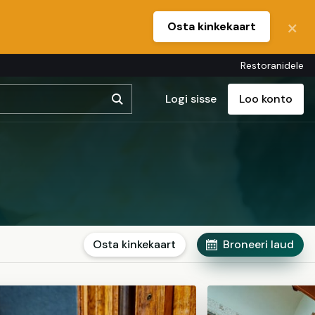
Osta kinkekaart
Restoranidele
Logi sisse
Loo konto
Osta kinkekaart
Broneeri laud