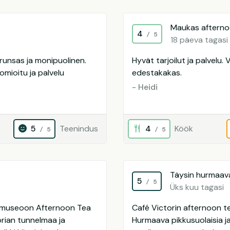
Maukas afterno
4
/ 5
18 päeva tagasi
 runsas ja monipuolinen.
Hyvät tarjoilut ja palvelu.
omioitu ja palvelu
edestakakas.
- Heidi
5
Teenindus
4
Köök
/ 5
/ 5
Täysin hurmaav
5
/ 5
Üks kuu tagasi
idemuseoon Afternoon Tea
Café Victorin afternoon t
orian tunnelmaa ja
Hurmaava pikkusuolaisia j