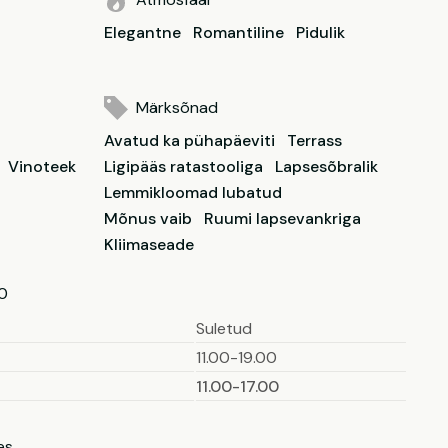
Elegantne
Romantiline
Pidulik
Märksõnad
Avatud ka pühapäeviti
Terrass
Vinoteek
Ligipääs ratastooliga
Lapsesõbralik
Lemmikloomad lubatud
Mõnus vaib
Ruumi lapsevankriga
Kliimaseade
00
Suletud
11.00-19.00
11.00-17.00
es