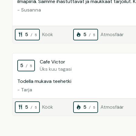
ilmapiiriä. Saimme ihastuttavat ja maukkaat tarjoilut. Kai
- Susanna
5
Köök
5
Atmosfäär
/ 5
/ 5
Cafe Victor
5
/ 5
Üks kuu tagasi
Todella mukava teehetki
- Tarja
5
Köök
5
Atmosfäär
/ 5
/ 5