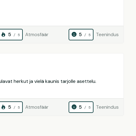
5
Atmosfäär
5
Teenindus
/ 5
/ 5
lavat herkut ja vielä kaunis tarjolle asettelu.
5
Atmosfäär
5
Teenindus
/ 5
/ 5