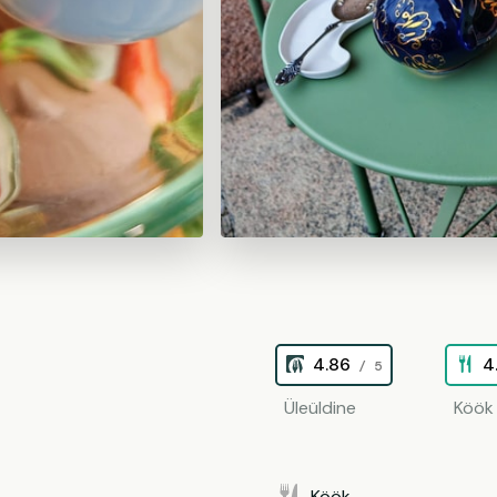
4.86
4
/ 5
Üleüldine
Köök
Köök