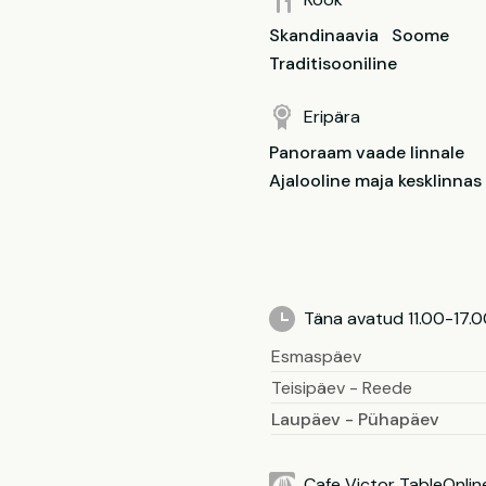
Skandinaavia
Soome
Traditisooniline
Eripära
Panoraam vaade linnale
Ajalooline maja kesklinnas
Täna avatud 11.00-17.
Esmaspäev
Teisipäev - Reede
Laupäev - Pühapäev
Cafe Victor TableOnlin