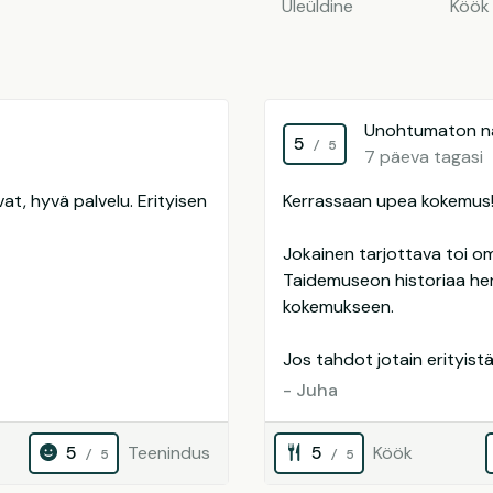
Üleüldine
Köök
Unohtumaton na
5
/ 5
7 päeva tagasi
at, hyvä palvelu. Erityisen
Kerrassaan upea kokemus
Jokainen tarjottava toi o
Taidemuseon historiaa hen
kokemukseen.
Jos tahdot jotain erityistä,
- Juha
5
Teenindus
5
Köök
/ 5
/ 5