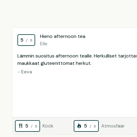
Hieno afternoon tea
5
/ 5
Eile
Lämmin suositus afternoon tealle. Herkulliset tarjottav
maukkaat gluteenittomat herkut.
- Eeva
5
Köök
5
Atmosfäär
/ 5
/ 5