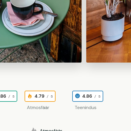
.86
4.79
4.86
/ 5
/ 5
/ 5
Atmosfäär
Teenindus
Atmosfäär