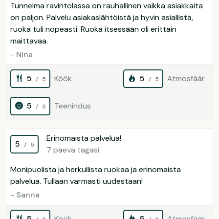
Tunnelma ravintolassa on rauhallinen vaikka asiakkaita
on paljon. Palvelu asiakaslähtöistä ja hyvin asiallista,
ruoka tuli nopeasti. Ruoka itsessään oli erittäin
maittavaa.
- Nina
5
Köök
5
Atmosfäär
/ 5
/ 5
5
Teenindus
/ 5
Erinomaista palvelua!
5
/ 5
7 päeva tagasi
Monipuolista ja herkullista ruokaa ja erinomaista
palvelua. Tullaan varmasti uudestaan!
- Sanna
5
Köök
5
Atmosfäär