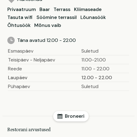
Privaatruum
Baar
Terrass
Kliimaseade
Tasuta wifi
Söömine terrassil
Lõunasöök
Õhtusöök
Mõnus vaib
Täna avatud 12.00 - 22.00
Esmaspäev
Suletud
Teisipäev - Neljapäev
11.00-21.00
Reede
11.00 - 22.00
Laupäev
12.00 - 22.00
Pühapäev
Suletud
Broneeri
Restorani arvustused