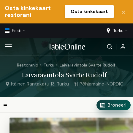
Osta kinkekaart
Osta kinkekaart
restorani
Eesti
Turku
Restoranid
Turku
Laivaravintola Svarte Rudolf
Laivaravintola Svarte Rudolf
Itäinen Rantakatu 13, Turku
Põhjamaine-NORDIC
Broneeri