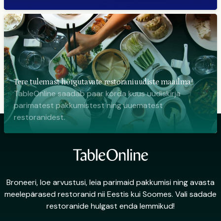
Tere tulemast hõrgutavate restoraniuudiste maailma!
TableOnline saadab paar korda kuus uudiskirja
parimatest pakkumistest ning uuematest
restoranidest.
Broneeri, loe arvustusi, leia parimaid pakkumisi ning avasta
meelepärased restoranid nii Eestis kui Soomes. Vali sadade
restoranide hulgast enda lemmikud!