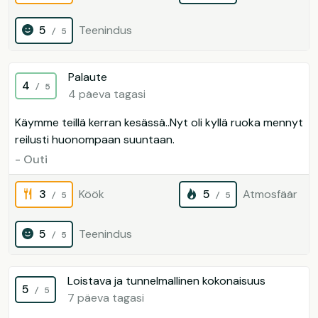
5
Teenindus
/ 5
Palaute
4
/ 5
4 päeva tagasi
Käymme teillä kerran kesässä..Nyt oli kyllä ruoka mennyt
reilusti huonompaan suuntaan.
- Outi
3
Köök
5
Atmosfäär
/ 5
/ 5
5
Teenindus
/ 5
Loistava ja tunnelmallinen kokonaisuus
5
/ 5
7 päeva tagasi