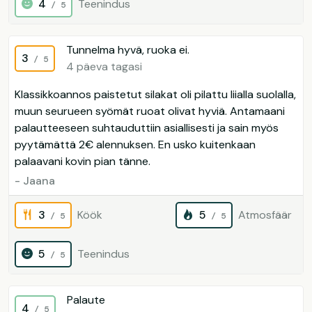
4
Teenindus
/ 5
Tunnelma hyvä, ruoka ei.
3
/ 5
4 päeva tagasi
Klassikkoannos paistetut silakat oli pilattu liialla suolalla,
muun seurueen syömät ruoat olivat hyviä. Antamaani
palautteeseen suhtauduttiin asiallisesti ja sain myös
pyytämättä 2€ alennuksen. En usko kuitenkaan
palaavani kovin pian tänne.
- Jaana
3
Köök
5
Atmosfäär
/ 5
/ 5
5
Teenindus
/ 5
Palaute
4
/ 5