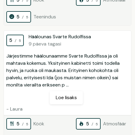
/ 5
/ 5
5
Teenindus
/ 5
Häälounas Svarte Rudolfissa
5
/ 5
9 päeva tagasi
Järjestimme häälounaamme Svarte Rudolfissa ja oli
mahtava kokemus. Yksityinen kabinetti toimi todella
hyvin, ja ruoka oli maukasta. Erityinen kohokohta oli
palvelu, erityisesti Ida (jos muistan nimen oikein) sai
monilta vierailta erikseen p ...
Loe lisaks
- Laura
5
Köök
5
Atmosfäär
/ 5
/ 5