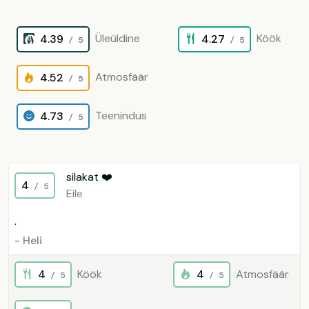
Üleüldine
Köök
4.39
4.27
/ 5
/ 5
Atmosfäär
4.52
/ 5
Teenindus
4.73
/ 5
silakat ❤️
4
/ 5
Eile
.
- Heli
4
Köök
4
Atmosfäär
/ 5
/ 5