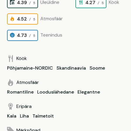
Üleüldine
Köök
4.39
4.27
/ 5
/ 5
Atmosfäär
4.52
/ 5
Teenindus
4.73
/ 5
Köök
Põhjamaine-NORDIC
Skandinaavia
Soome
Atmosfäär
Romantiline
Looduslähedane
Elegantne
Eripära
Kala
Liha
Taimetoit
Märksõnad