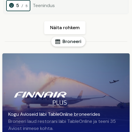
5
Teenindus
/ 5
Näita rohkem
Broneeri
Kogu Avioseid läbi TableOnline broneerides
Broneeri laud restorani läbi TableOnline ja teeni 35
Aviost inimese kohta.