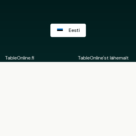
Eesti
TableOnline.fi
TableOnline'st lähemalt
Suomi
Võta ühendust
English
Restorani Backoffice
Eesti
Rohkem informatsiooni
Tule TableOnline'i
partneriks
Kasutajatingimused
Kinkekaartide
Restoranidele
kasutustingimused
Privaatsuspoliitika