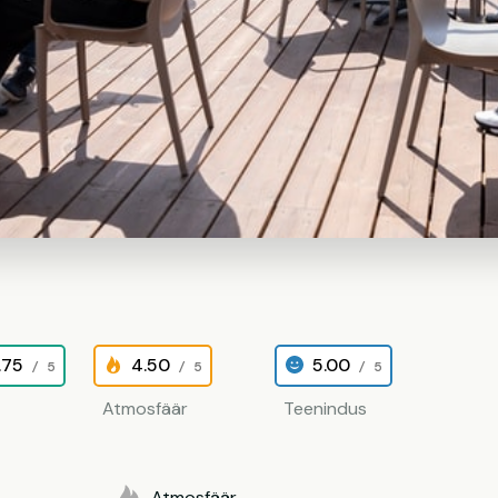
.75
4.50
5.00
/ 5
/ 5
/ 5
Atmosfäär
Teenindus
Atmosfäär