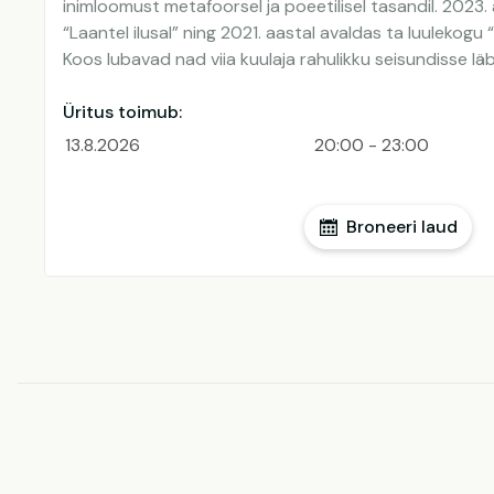
inimloomust metafoorsel ja poeetilisel tasandil. 2023.
“Laantel ilusal” ning 2021. aastal avaldas ta luulekogu 
Koos lubavad nad viia kuulaja rahulikku seisundisse läb
Üritus toimub:
13.8.2026
20:00 - 23:00
Broneeri laud