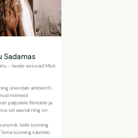
iu Sadamas
ahu – lavale astuvad Mick
oming ühendab ambient’i,
ndnud mitmeid
t paljudele filmidele ja
mus sel aastal ning on
ikunstnik, kelle looming
l. Tema looming käsitleb