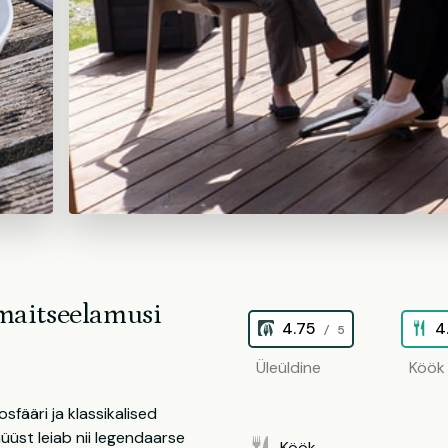
maitseelamusi
4.75
4
/ 5
Üleüldine
Köök
ääri ja klassikalised
üst leiab nii legendaarse
Köök