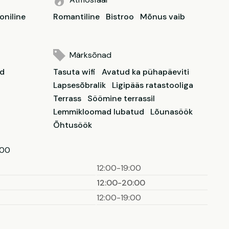
oniline
Romantiline
Bistroo
Mõnus vaib
Märksõnad
ud
Tasuta wifi
Avatud ka pühapäeviti
Lapsesõbralik
Ligipääs ratastooliga
Terrass
Söömine terrassil
Lemmikloomad lubatud
Lõunasöök
Õhtusöök
:00
12:00-19:00
12:00-20:00
12:00-19:00