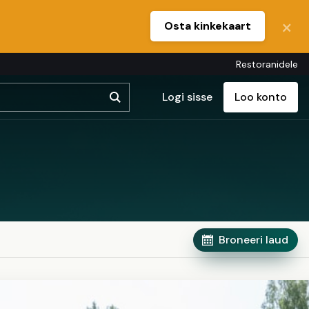
Osta kinkekaart
Restoranidele
Logi sisse
Loo konto
Broneeri laud