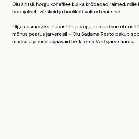
Oiu šnitsli, hõrgu kohafilee kui ka krõbedad räimed, mill
hooajaliselt värskeid ja hoolikalt valitud maitseid.
Olgu eesmärgiks lõunasöök perega, romantiline õhtusöö
mõnus peatus järvereisil – Oiu Sadama Resto pakub soo
maitseid ja meeldejäävaid hetki otse Võrtsjärve ääres.