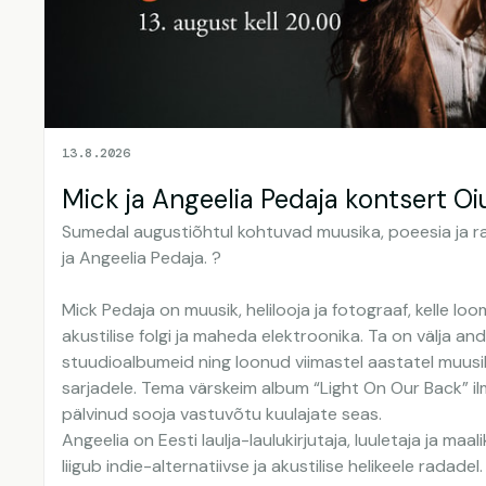
13.8.2026
Mick ja Angeelia Pedaja kontsert O
Sumedal augustiõhtul kohtuvad muusika, poeesia ja r
ja Angeelia Pedaja. ?
Mick Pedaja on muusik, helilooja ja fotograaf, kelle lo
akustilise folgi ja maheda elektroonika. Ta on välja a
stuudioalbumeid ning loonud viimastel aastatel muusika
sarjadele. Tema värskeim album “Light On Our Back” il
pälvinud sooja vastuvõtu kuulajate seas.
Angeelia on Eesti laulja-laulukirjutaja, luuletaja ja maal
liigub indie-alternatiivse ja akustilise helikeele radade