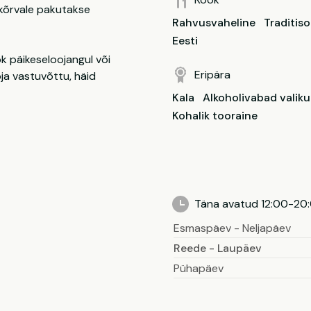
e kõrvale pakutakse
Rahvusvaheline
Traditiso
Eesti
k päikeseloojangul või
Eripära
ja vastuvõttu, häid
Kala
Alkoholivabad valik
Kohalik tooraine
Täna avatud 12:00-20
Esmaspäev - Neljapäev
Reede - Laupäev
Pühapäev