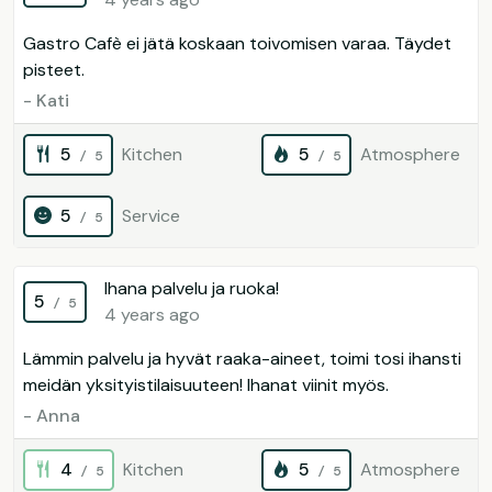
Gastro Cafè ei jätä koskaan toivomisen varaa. Täydet
pisteet.
- Kati
5
Kitchen
5
Atmosphere
/ 5
/ 5
5
Service
/ 5
Ihana palvelu ja ruoka!
5
/ 5
4 years ago
Lämmin palvelu ja hyvät raaka-aineet, toimi tosi ihansti
meidän yksityistilaisuuteen! Ihanat viinit myös.
- Anna
4
Kitchen
5
Atmosphere
/ 5
/ 5