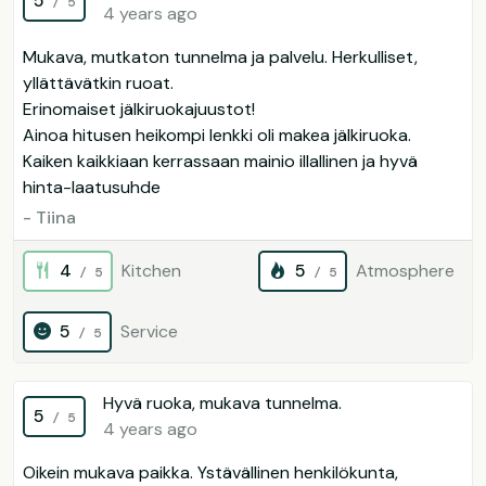
5
/ 5
4 years ago
Mukava, mutkaton tunnelma ja palvelu. Herkulliset,
yllättävätkin ruoat.
Erinomaiset jälkiruokajuustot!
Ainoa hitusen heikompi lenkki oli makea jälkiruoka.
Kaiken kaikkiaan kerrassaan mainio illallinen ja hyvä
hinta-laatusuhde
- Tiina
4
Kitchen
5
Atmosphere
/ 5
/ 5
5
Service
/ 5
Hyvä ruoka, mukava tunnelma.
5
/ 5
4 years ago
Oikein mukava paikka. Ystävällinen henkilökunta,