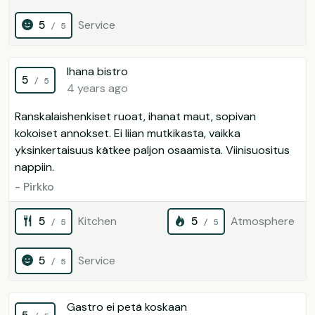
5
Service
/ 5
Ihana bistro
5
/ 5
4 years ago
Ranskalaishenkiset ruoat, ihanat maut, sopivan
kokoiset annokset. Ei liian mutkikasta, vaikka
yksinkertaisuus kätkee paljon osaamista. Viinisuositus
nappiin.
- Pirkko
5
Kitchen
5
Atmosphere
/ 5
/ 5
5
Service
/ 5
Gastro ei petä koskaan