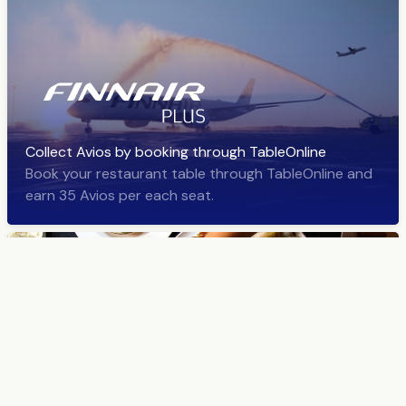
Collect Avios by booking through TableOnline
Book your restaurant table through TableOnline and
earn 35 Avios per each seat.
Welcome to the world of delicious restaurant news!
TableOnline sends a newsletter about the latest