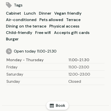
Tags
Cabinet
Lunch
Dinner
Vegan friendly
Air-conditioned
Pets allowed
Terrace
Dining on the terrace
Physical access
Child-friendly
Free wifi
Accepts gift cards
Burger
Open today 11.00-21.30
Monday - Thursday
11.00-21.30
Friday
11.00-23.00
Saturday
12.00-23.00
Sunday
Closed
Book