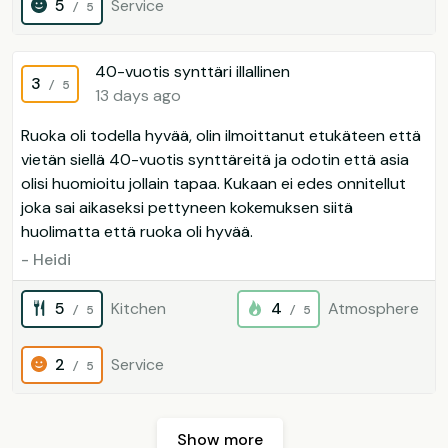
5
Service
/ 5
40-vuotis synttäri illallinen
3
/ 5
13 days ago
Ruoka oli todella hyvää, olin ilmoittanut etukäteen että
vietän siellä 40-vuotis synttäreitä ja odotin että asia
olisi huomioitu jollain tapaa. Kukaan ei edes onnitellut
joka sai aikaseksi pettyneen kokemuksen siitä
huolimatta että ruoka oli hyvää.
- Heidi
5
Kitchen
4
Atmosphere
/ 5
/ 5
2
Service
/ 5
Show more