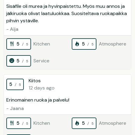
Sisäfile oli murea ja hyvinpaistettu. Myös muu annos ja
jälkiruoka olivat laatuluokkaa. Suositeltava ruokapaikka
pihvin ystäville.
- Aija
5
Kitchen
5
Atmosphere
/ 5
/ 5
5
Service
/ 5
Kiitos
5
/ 5
12 days ago
Erinomainen ruoka ja palvelu!
- Jaana
5
Kitchen
5
Atmosphere
/ 5
/ 5