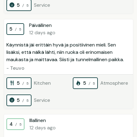
5
Service
/ 5
Päivällinen
5
/ 5
12 days ago
Käynnistä jäi erittäin hyvä ja positiivinen mieli. Sen
lisäksi, että nälkä lähti, niin ruoka oli erinomaisen
maukasta ja maittavaa. Siisti ja tunnelmallinen paikka.
- Teuvo
5
Kitchen
5
Atmosphere
/ 5
/ 5
5
Service
/ 5
Illallinen
4
/ 5
12 days ago