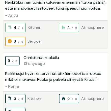
Henkilökunnan toivisin kulkevan enemmän "tutka päällä",
että mahdolliset lisätoiveet tulisi ripeästi huomioitua.
- Antti
4
Kitchen
4
Atmosphere
/ 5
/ 5
3
Service
/ 5
Onnistunut ruokailu
5
/ 5
13 days ago
Kaikki sujui hyvin, ei tarvinnut pitkään odottaa ruokaa
mikä oli mukavaa. Ruoka ja palvelu oli hyvää. Kiitos :)
- Ronja
5
Kitchen
5
Atmosphere
/ 5
/ 5