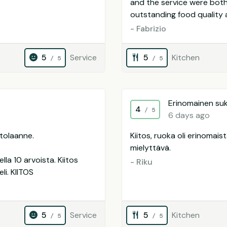
and the service were both
outstanding food quality a
- Fabrizio
5
Service
5
Kitchen
/ 5
/ 5
Erinomainen suku
4
/ 5
6 days ago
ntolaanne.
Kiitos, ruoka oli erinomais
mielyttävä.
ella 10 arvoista. Kiitos
- Riku
li. KIITOS
5
Service
5
Kitchen
/ 5
/ 5