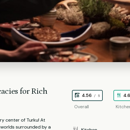
acies for Rich
4.56
4.
/ 5
Overall
Kitche
ry center of Turku! At
te worlds surrounded by a
Kitchen