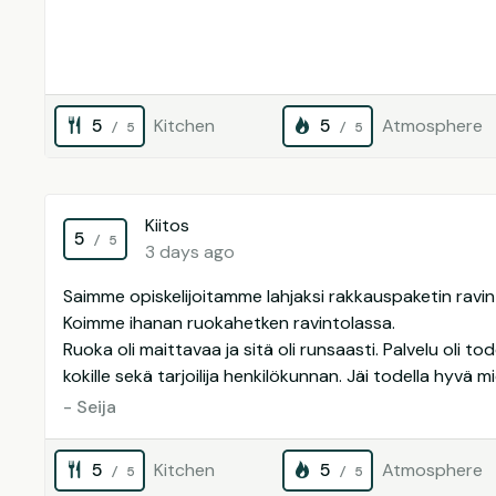
5
Kitchen
5
Atmosphere
/ 5
/ 5
Kiitos
5
/ 5
3 days ago
Saimme opiskelijoitamme lahjaksi rakkauspaketin ravi
Koimme ihanan ruokahetken ravintolassa.
Ruoka oli maittavaa ja sitä oli runsaasti. Palvelu oli tod
kokille sekä tarjoilija henkilökunnan. Jäi todella hyvä mie
- Seija
5
Kitchen
5
Atmosphere
/ 5
/ 5