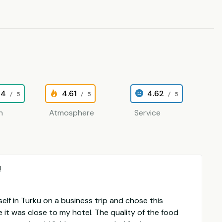
64
4.61
4.62
/ 5
/ 5
/ 5
n
Atmosphere
Service
!
self in Turku on a business trip and chose this
 it was close to my hotel. The quality of the food