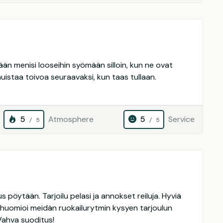
llään menisi looseihin syömään silloin, kun ne ovat
istaa toivoa seuraavaksi, kun taas tullaan.
5
Atmosphere
5
Service
/ 5
/ 5
 pöytään. Tarjoilu pelasi ja annokset reiluja. Hyviä
a huomioi meidän ruokailurytmin kysyen tarjoulun
 Vahva suoditus!