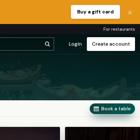
Buy a gift card
For restaurants
Login
Create account
Book a table