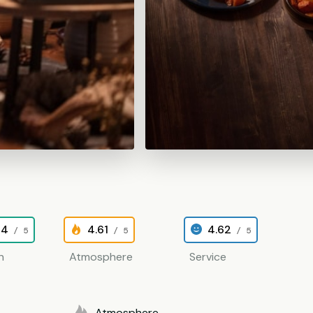
64
4.61
4.62
/ 5
/ 5
/ 5
n
Atmosphere
Service
Atmosphere