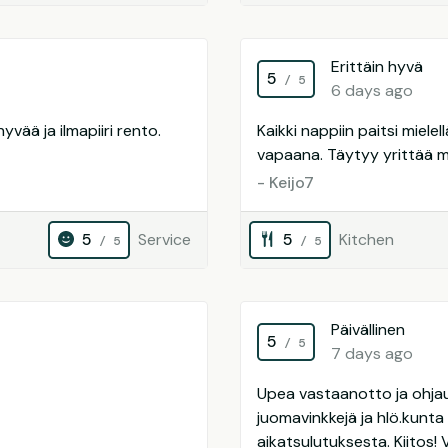
Erittäin hyvä
5
/ 5
6 days ago
yvää ja ilmapiiri rento.
Kaikki nappiin paitsi miele
vapaana. Täytyy yrittää mu
- Keijo7
5
Service
5
Kitchen
/ 5
/ 5
Päivällinen
5
/ 5
7 days ago
Upea vastaanotto ja ohjaus
juomavinkkejä ja hlö.kunt
aikatsulutuksesta. Kiitos!