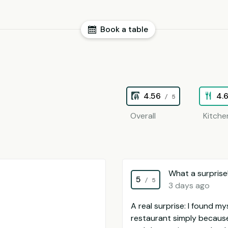
Book a table
4.56
4.
/ 5
Overall
Kitche
What a surprise
5
/ 5
3 days ago
A real surprise: I found my
restaurant simply because