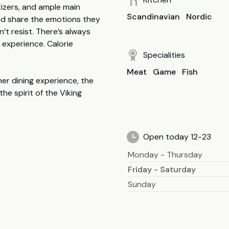
tizers, and ample main
Scandinavian
Nordic
and share the emotions they
’t resist. There’s always
e experience. Calorie
Specialities
Meat
Game
Fish
her dining experience, the
he spirit of the Viking
Open today 12-23
Monday - Thursday
Friday - Saturday
Sunday