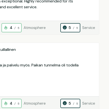
 exceptional. Highly recommended for its
nd excellent service.
4
Atmosphere
5
Service
/ 5
/ 5
illallinen
ta ja palvelu myös. Paikan tunnelma oli todella
4
Atmosphere
5
Service
/ 5
/ 5