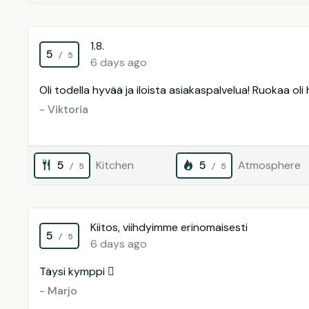
1.8.
5
/ 5
6 days ago
Oli todella hyvää ja iloista asiakaspalvelua! Ruokaa oli h
- Viktoria
5
Kitchen
5
Atmosphere
/ 5
/ 5
Kiitos, viihdyimme erinomaisesti
5
/ 5
6 days ago
Täysi kymppi 
- Marjo