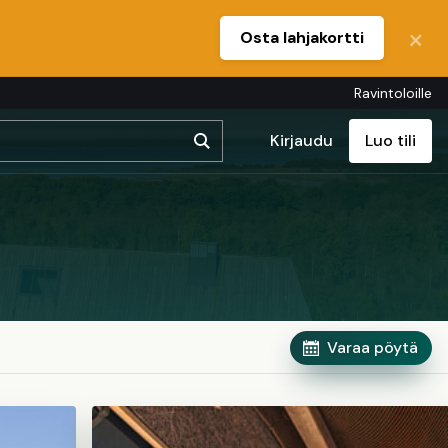
Osta lahjakortti
Ravintoloille
Kirjaudu
Luo tili
Varaa pöytä