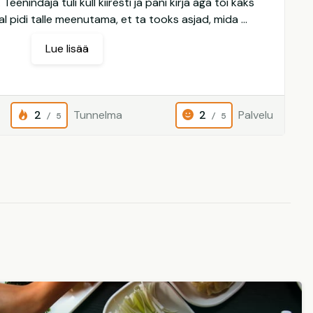
Teenindaja tuli küll kiiresti ja pani kirja aga tõi kaks
al pidi talle meenutama, et ta tooks asjad, mida ...
Lue lisää
2
Tunnelma
2
Palvelu
/ 5
/ 5