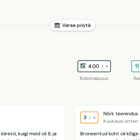
Varaa pöytä
4.00
/ 5
Kokonaisuus
Ke
Nõrk teenindus
3
/ 5
Kuukausi sitten
iresti, kuigi meid oli 8, ja
Broneeritud koht oli kõig