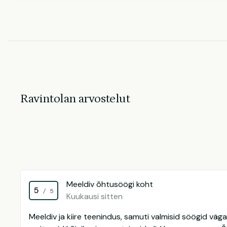
Ravintolan arvostelut
Meeldiv õhtusöögi koht
5
/ 5
Kuukausi sitten
Meeldiv ja kiire teenindus, samuti valmisid söögid väga ki