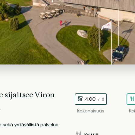
 sijaitsee Viron
4.00
/ 5
a
Kokonaisuus
Ke
a sekä ystävällistä palvelua.
Keittiö