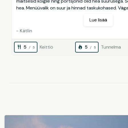
maitsesid kõigile ning portsjonid olid hea suurusega. Šo
hea. Menüüvalik on suur ja hinnad taskukohased. Väga 
Lue lisää
- Kätlin
5
Keittiö
5
Tunnelma
/ 5
/ 5