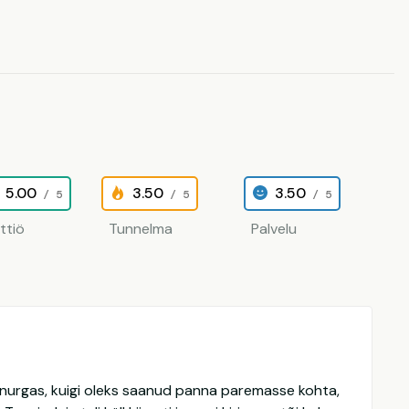
5.00
3.50
3.50
/ 5
/ 5
/ 5
ittiö
Tunnelma
Palvelu
e nurgas, kuigi oleks saanud panna paremasse kohta,