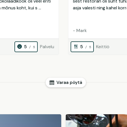
kolaadikook oli veel eriti
sest restoran oli suht tühi. 
mõnus koht, kui s ...
asja valesti ning kahel korr
- Mark
5
Palvelu
5
Keittiö
/ 5
/ 5
Varaa pöytä