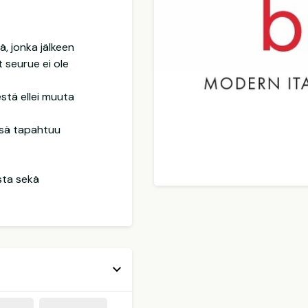
, jonka jälkeen
 seurue ei ole
estä ellei muuta
ässä tapahtuu
sta sekä