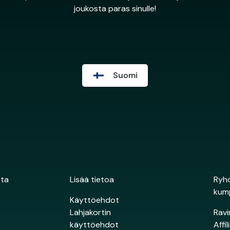
joukosta paras sinulle!
Suomi
sta
Lisää tietoa
Ryhd
kum
Käyttöehdot
Lahjakortin
Ravi
käyttöehdot
Affi