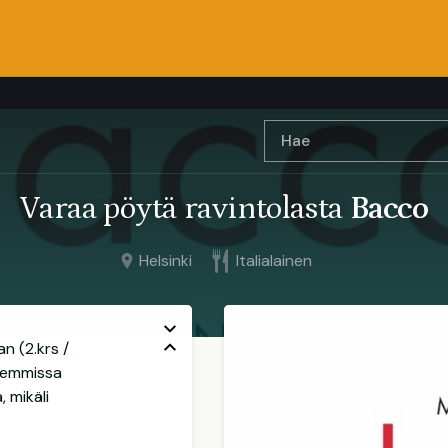
Varaa pöytä ravintolasta
Bacco
Helsinki
Italialainen
n (2.krs /
olemmissa
 mikäli