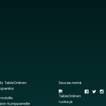
y TableOnlinen
Seuraa meitä
ppaniksi
ntoloille
liate-kumppaneille