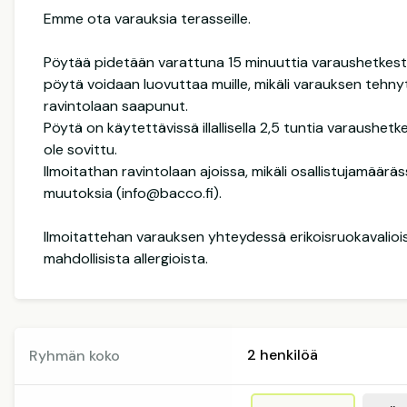
Emme ota varauksia terasseille.
Pöytää pidetään varattuna 15 minuuttia varaushetkestä
pöytä voidaan luovuttaa muille, mikäli varauksen tehnyt
ravintolaan saapunut.
Pöytä on käytettävissä illallisella 2,5 tuntia varaushetk
ole sovittu.
Ilmoitathan ravintolaan ajoissa, mikäli osallistujamäär
muutoksia (info@bacco.fi).
Ilmoitattehan varauksen yhteydessä erikoisruokavalioi
mahdollisista allergioista.
Ryhmän koko