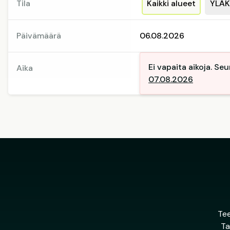
Tila
Kaikki alueet
YLÄK
Päivämäärä
06.08.2026
Ei vapaita aikoja. S
Aika
07.08.2026
Tee
Ta