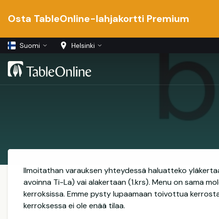
Osta TableOnline-lahjakortti Premium
Suomi
Helsinki
Ilmoitathan varauksen yhteydessä haluatteko yläkertaa
avoinna Ti-La) vai alakertaan (1.krs). Menu on sama m
kerroksissa. Emme pysty lupaamaan toivottua kerrosta,
kerroksessa ei ole enää tilaa.