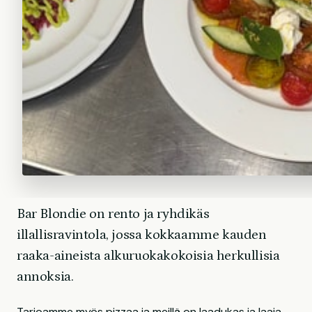
Bar Blondie on rento ja ryhdikäs
illallisravintola, jossa kokkaamme kauden
raaka-aineista alkuruokakokoisia herkullisia
annoksia.
Tarjoamme myös pizzaa ja meillä on laadukas ja laaja