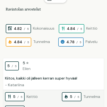
Ravintolan arvostelut
Kokonaisuus
Keittiö
4.82
4.84
/ 5
/ 5
Tunnelma
Palvelu
4.84
4.78
/ 5
/ 5
5 ⭐️
5
/ 5
Eilen
Kiitos, kaikki oli jälleen kerran super hyvää!
- Katariina
5
Keittiö
5
Tunnelma
/ 5
/ 5