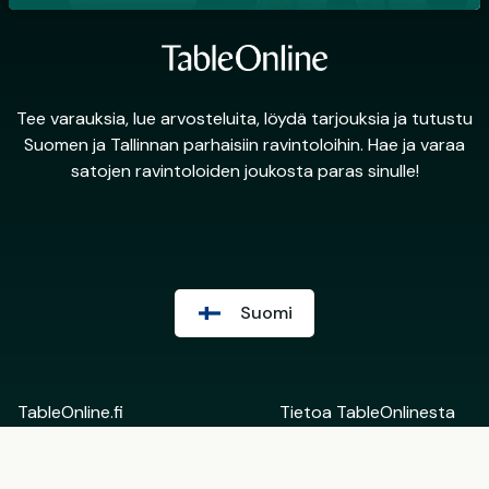
Tee varauksia, lue arvosteluita, löydä tarjouksia ja tutustu
Suomen ja Tallinnan parhaisiin ravintoloihin. Hae ja varaa
satojen ravintoloiden joukosta paras sinulle!
Suomi
TableOnline.fi
Tietoa TableOnlinesta
Suomi
Ota yhteyttä
English
Ravintoloiden