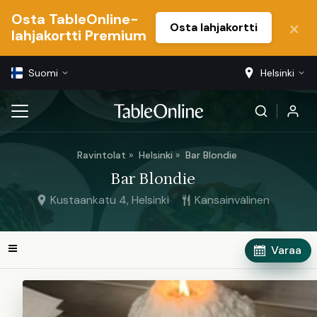
Osta TableOnline-
Osta lahjakortti
lahjakortti Premium
Suomi
Helsinki
Ravintolat
Helsinki
Bar Blondie
Bar Blondie
Kustaankatu 4, Helsinki
Kansainvälinen
Varaa