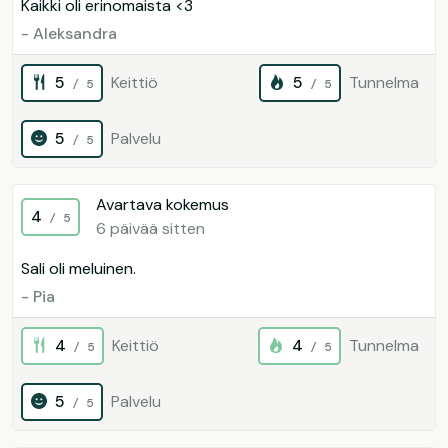
Kaikki oli erinomaista <3
- Aleksandra
5
Keittiö
5
Tunnelma
/ 5
/ 5
5
Palvelu
/ 5
Avartava kokemus
4
/ 5
6 päivää sitten
Sali oli meluinen.
- Pia
4
Keittiö
4
Tunnelma
/ 5
/ 5
5
Palvelu
/ 5