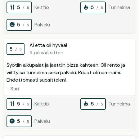
5
Keittiö
5
Tunnelma
/ 5
/ 5
5
Palvelu
/ 5
Ai että oli hyvää!
5
/ 5
9 päivää sitten
Syötiin alkupalat ja jaettiin pizza kahteen. Oli rento ja
viihtyisä tunnelma sekä palvelu. Ruuat oli naminami.
Ehdottomasti suosittelen!
- Sari
5
Keittiö
5
Tunnelma
/ 5
/ 5
5
Palvelu
/ 5