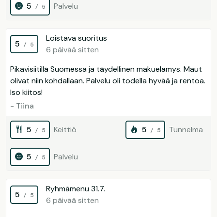
5
Palvelu
/ 5
Loistava suoritus
5
/ 5
6 päivää sitten
Pikavisiitillä Suomessa ja täydellinen makuelämys. Maut
olivat niin kohdallaan. Palvelu oli todella hyvää ja rentoa.
Iso kiitos!
- Tiina
5
Keittiö
5
Tunnelma
/ 5
/ 5
5
Palvelu
/ 5
Ryhmämenu 31.7.
5
/ 5
6 päivää sitten