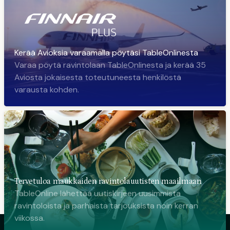
Kerää Avioksia varaamalla pöytäsi TableOnlinesta
Varaa pöytä ravintolaan TableOnlinesta ja kerää 35
Aviosta jokaisesta toteutuneesta henkilöstä
varausta kohden.
Tervetuloa maukkaiden ravintolauutisten maailmaan
TableOnline lähettää uutiskirjeen uusimmista
ravintoloista ja parhaista tarjouksista noin kerran
viikossa.