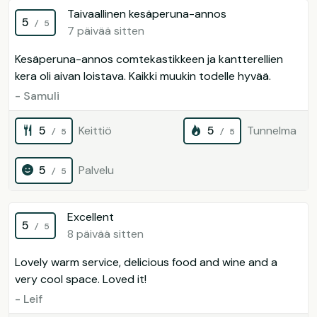
Taivaallinen kesäperuna-annos
5
/ 5
7 päivää sitten
Kesäperuna-annos comtekastikkeen ja kantterellien
kera oli aivan loistava. Kaikki muukin todelle hyvää.
- Samuli
5
Keittiö
5
Tunnelma
/ 5
/ 5
5
Palvelu
/ 5
Excellent
5
/ 5
8 päivää sitten
Lovely warm service, delicious food and wine and a
very cool space. Loved it!
- Leif