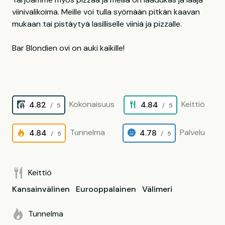
viinivalikoima. Meille voi tulla syömään pitkän kaavan
mukaan tai pistäytyä lasilliselle viiniä ja pizzalle.
Bar Blondien ovi on auki kaikille!
Kokonaisuus
Keittiö
4.82
4.84
/ 5
/ 5
Tunnelma
Palvelu
4.84
4.78
/ 5
/ 5
Keittiö
Kansainvälinen
Eurooppalainen
Välimeri
Tunnelma