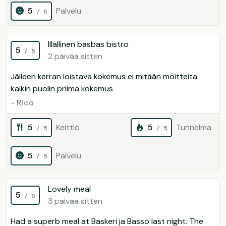
5
Palvelu
/ 5
Illallinen basbas bistro
5
/ 5
2 päivää sitten
Jälleen kerran loistava kokemus ei mitään moitteita
kaikin puolin priima kokemus
- Rico
5
Keittiö
5
Tunnelma
/ 5
/ 5
5
Palvelu
/ 5
Lovely meal
5
/ 5
3 päivää sitten
Had a superb meal at Baskeri ja Basso last night. The