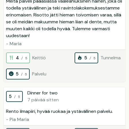
Meitä palveli pääasiassa vaaleahiuksinen nainen, joka oli
todella ystävällinen ja teki ravintolakokemuksestamme
erinomaisen. Risotto jätti hieman toivomisen varaa, sillä
se oli meidän makuumme hieman liian al dente, mutta
muuten kaikki oli todella hyvää. Tulemme varmasti
uudestaan!
- Maria
4
Keittiö
5
Tunnelma
/ 5
/ 5
5
Palvelu
/ 5
Dinner for two
5
/ 5
7 päivää sitten
Rento ilmapiiri, hyvää ruokaa ja ystävällinen palvelu.
- Pia Maria