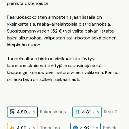
pienistä osterioista.
Pääruokakokoisten annosten sijaan listalla on
yksinkertaisia, raaka-ainelähtöisiä bistroannoksia.
Suositusmenyyseen (52 €) voi valita päivän listalta
kaksi alkuruokaa, välipastan tai -risoton sekä pienen
lämpimän ruoan.
Tunnelmallisen bistron viinikaapista löytyy
luonnonmukaisesti tehtyjä huippuviinejä sekä
kaupungin kiinnostavin naturalviinien valikoima. Keittiö
on auki bistron sulkemisaikaan asti.
Kokonaisuus
Keittiö
4.80
4.81
/ 5
/ 5
Tunnelma
Palvelu
4.89
4.92
/ 5
/ 5