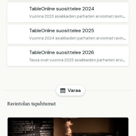
TableOnline suosittelee 2024
V
uonna 2023 asiakkaiden parhaiten arvioimat ravintolat
TableOnline suosittelee 2025
V
uonna 2024 asiakkaiden parhaiten arvioimat ravintolat
TableOnline suosittelee 2026
T
ässä ovat vuonna 2025 asiakkaiden parhaiten arvioimat ravintolat
Varaa
Ravintolan tapahtumat