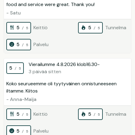
food and service were great. Thank you!
- Satu
5
Keittiö
5
Tunnelma
/ 5
/ 5
5
Palvelu
/ 5
Vierailumme 4.8.2026 klob16.30-
5
/ 5
3 päivää sitten
Koko seurueemme oli tyytyväinen onnistuneeseen
iltamme. Kiitos
- Anna-Maija
5
Keittiö
5
Tunnelma
/ 5
/ 5
5
Palvelu
/ 5