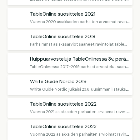
TableOnline suosittelee 2021
V
uonna 2020 asiakkaiden parhaiten arvioimat ravintolat
TableOnline suosittelee 2018
P
arhaimmat asiakasarviot saaneet ravintolat TableOnlinessa.
Huippuarvosteluja TableOnlinessa 3v. peräkkäin
T
ableOnlinessa 2017-2019 parhaat arvostelut saaneet ravintolat
White Guide Nordic 2019
W
hite Guide Nordic julkaisi 23.6. uusimman listauksensa Suomen ravintoloista, varaa pöytä useisiin. niistä TableOnlinesta.
TableOnline suosittelee 2022
V
uonna 2021 asiakkaiden parhaiten arvioimat ravintolat
TableOnline suosittelee 2023
V
uonna 2022 asiakkaiden parhaiten arvioimat ravintolat