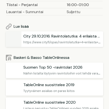
Tiistai - Perjantai
16:00-01:00
Lauantai - Sunnuntai
Suljettu
Lue lisää
City 29.10.2016. Ravintolatutka: 4 erilaista tartaria
h
ttps://www.city.fi/opas/ravintolatutka+4+erilaista+tartaria/10345
Baskeri & Basso TableOnlinessa
Suomen Top 50 -ravintolat 2026
N
äihin listalta löytyviin ravintoloihin voit tehdä varauksen TableOnlinen kautta
TableOnline suosittelee 2019
Tyytyväinen asiakas on paras kiitos
TableOnline suosittelee 2020
L
istaus perustuu TableOnlinen vuoden 2019 asiakasarvioihin