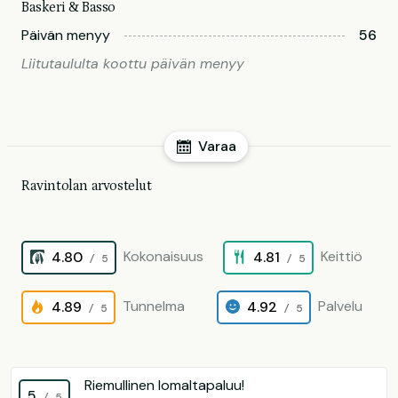
Baskeri & Basso
Päivän menyy
56
Liitutaululta koottu päivän menyy
Varaa
Ravintolan arvostelut
Kokonaisuus
Keittiö
4.80
4.81
/ 5
/ 5
Tunnelma
Palvelu
4.89
4.92
/ 5
/ 5
Riemullinen lomaltapaluu!
5
/ 5