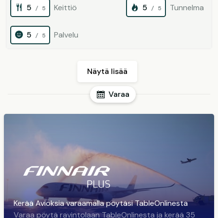
5
Keittiö
5
Tunnelma
/ 5
/ 5
5
Palvelu
/ 5
Näytä lisää
Varaa
Kerää Avioksia varaamalla pöytäsi TableOnlinesta
Varaa pöytä ravintolaan TableOnlinesta ja kerää 35