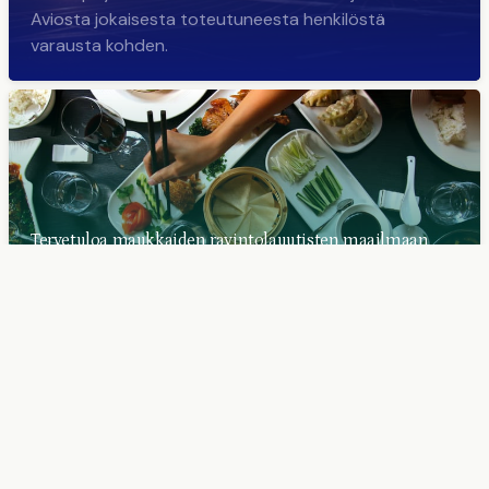
Aviosta jokaisesta toteutuneesta henkilöstä
varausta kohden.
Tervetuloa maukkaiden ravintolauutisten maailmaan
TableOnline lähettää uutiskirjeen uusimmista
ravintoloista ja parhaista tarjouksista noin kerran
viikossa.
Tee varauksia, lue arvosteluita, löydä tarjouksia ja tutustu
Suomen ja Tallinnan parhaisiin ravintoloihin. Hae ja varaa