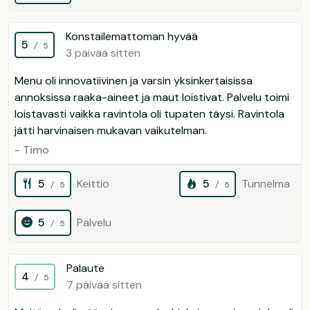
Konstailemattoman hyvää
5
/ 5
3 päivää sitten
Menu oli innovatiivinen ja varsin yksinkertaisissa
annoksissa raaka-aineet ja maut loistivat. Palvelu toimi
loistavasti vaikka ravintola oli tupaten täysi. Ravintola
jätti harvinaisen mukavan vaikutelman.
- Timo
5
Keittiö
5
Tunnelma
/ 5
/ 5
5
Palvelu
/ 5
Palaute
4
/ 5
7 päivää sitten