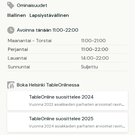
Ominaisuudet
Illallinen
Lapsiystävällinen
Avoinna tänään 11:00-22:00
Maanantai - Torstai
11:00-21:00
Perjantai
11:00-22:00
Lauantai
14:00-22:00
Sunnuntai
Suljettu
Boka Helsinki TableOnlinessa
TableOnline suosittelee 2024
V
uonna 2023 asiakkaiden parhaiten arvioimat ravintolat
TableOnline suosittelee 2025
V
uonna 2024 asiakkaiden parhaiten arvioimat ravintolat