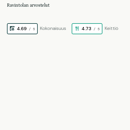
Ravintolan arvostelut
Kokonaisuus
Keittiö
4.69
4.73
/ 5
/ 5
Tunnelma
Palvelu
4.63
4.76
/ 5
/ 5
Palaute
5
/ 5
2 kuukautta sitten
Erinomainen paikka! Ystävällistä ja nopeaa palvelua ja
hyvät ruuat.
- Marko
5
Keittiö
5
Tunnelma
/ 5
/ 5