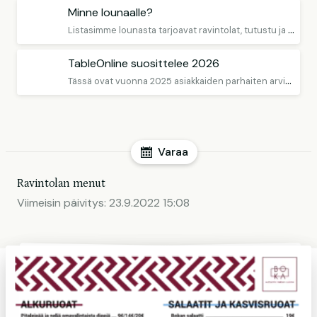
Minne lounaalle?
L
istasimme lounasta tarjoavat ravintolat, tutustu ja varaa!
TableOnline suosittelee 2026
T
ässä ovat vuonna 2025 asiakkaiden parhaiten arvioimat ravintolat
Varaa
Ravintolan menut
Viimeisin päivitys:
23.9.2022 15:08