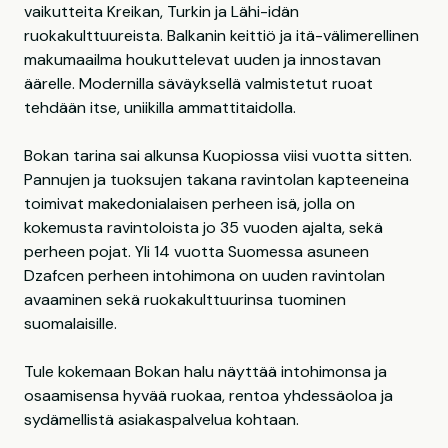
vaikutteita Kreikan, Turkin ja Lähi-idän
ruokakulttuureista. Balkanin keittiö ja itä-välimerellinen
makumaailma houkuttelevat uuden ja innostavan
äärelle. Modernilla säväyksellä valmistetut ruoat
tehdään itse, uniikilla ammattitaidolla.
Bokan tarina sai alkunsa Kuopiossa viisi vuotta sitten.
Pannujen ja tuoksujen takana ravintolan kapteeneina
toimivat makedonialaisen perheen isä, jolla on
kokemusta ravintoloista jo 35 vuoden ajalta, sekä
perheen pojat. Yli 14 vuotta Suomessa asuneen
Dzafcen perheen intohimona on uuden ravintolan
avaaminen sekä ruokakulttuurinsa tuominen
suomalaisille.
Tule kokemaan Bokan halu näyttää intohimonsa ja
osaamisensa hyvää ruokaa, rentoa yhdessäoloa ja
sydämellistä asiakaspalvelua kohtaan.