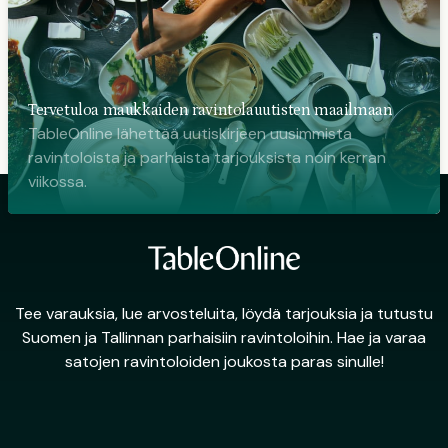
Tervetuloa maukkaiden ravintolauutisten maailmaan
TableOnline lähettää uutiskirjeen uusimmista
ravintoloista ja parhaista tarjouksista noin kerran
viikossa.
Tee varauksia, lue arvosteluita, löydä tarjouksia ja tutustu
Suomen ja Tallinnan parhaisiin ravintoloihin. Hae ja varaa
satojen ravintoloiden joukosta paras sinulle!