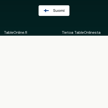
Suomi
TableOnline.fi
Tietoa TableOnlinesta
Suomi
Ota yhteyttä
English
Ravintoloiden
Eesti
taustahallinta
Lisää tietoa
Ryhdy TableOnlinen
kumppaniksi
Käyttöehdot
Lahjakortin
Ravintoloille
käyttöehdot
Affiliate-kumppaneille
Tietosuojaehdot
Evästeasetukset