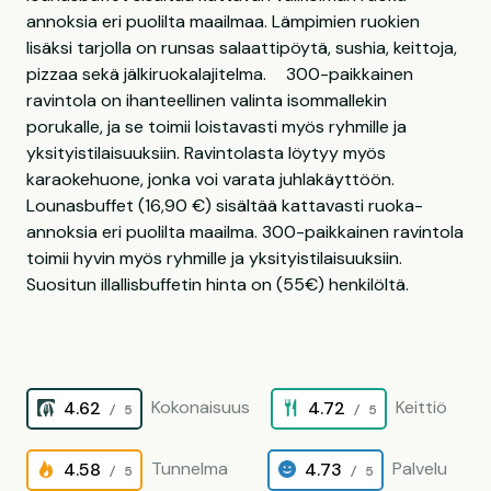
annoksia eri puolilta maailmaa. Lämpimien ruokien
lisäksi tarjolla on runsas salaattipöytä, sushia, keittoja,
pizzaa sekä jälkiruokalajitelma. 300-paikkainen
ravintola on ihanteellinen valinta isommallekin
porukalle, ja se toimii loistavasti myös ryhmille ja
yksityistilaisuuksiin. Ravintolasta löytyy myös
karaokehuone, jonka voi varata juhlakäyttöön.
Lounasbuffet (16,90 €) sisältää kattavasti ruoka-
annoksia eri puolilta maailma. 300-paikkainen ravintola
toimii hyvin myös ryhmille ja yksityistilaisuuksiin.
Suositun illallisbuffetin hinta on (55€) henkilöltä.
Kokonaisuus
Keittiö
4.62
4.72
/ 5
/ 5
Tunnelma
Palvelu
4.58
4.73
/ 5
/ 5