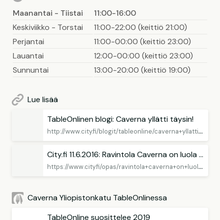
Maanantai - Tiistai
11:00-16:00
Keskiviikko - Torstai
11:00-22:00 (keittiö 21:00)
Perjantai
11:00-00:00 (keittiö 23:00)
Lauantai
12:00-00:00 (keittiö 23:00)
Sunnuntai
13:00-20:00 (keittiö 19:00)
Lue lisää
TableOnlinen blogi: Caverna yllätti täysin!
h
ttp://www.city.fi/blogit/tableonline/caverna+yllatti+taysin/132417
City.fi 11.6.2016: Ravintola Caverna on luola Helsingin keskustassa
h
ttps://www.city.fi/opas/ravintola+caverna+on+luola+helsingin+keskustassa/9854
Caverna Yliopistonkatu TableOnlinessa
TableOnline suosittelee 2019