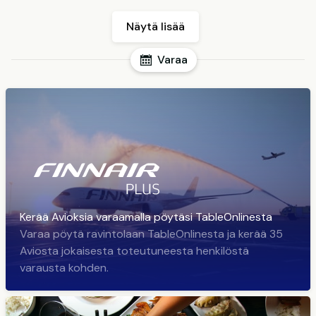
Näytä lisää
Varaa
Kerää Avioksia varaamalla pöytäsi TableOnlinesta
Varaa pöytä ravintolaan TableOnlinesta ja kerää 35
Aviosta jokaisesta toteutuneesta henkilöstä
varausta kohden.