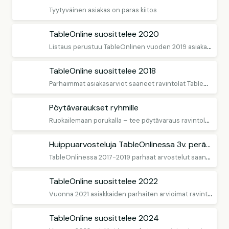
Tyytyväinen asiakas on paras kiitos
TableOnline suosittelee 2020
L
istaus perustuu TableOnlinen vuoden 2019 asiakasarvioihin
TableOnline suosittelee 2018
P
arhaimmat asiakasarviot saaneet ravintolat TableOnlinessa.
Pöytävaraukset ryhmille
R
uokailemaan porukalla – tee pöytävaraus ravintolaan isommalle ryhmälle TableOnlinesta
Huippuarvosteluja TableOnlinessa 3v. peräkkäin
T
ableOnlinessa 2017-2019 parhaat arvostelut saaneet ravintolat
TableOnline suosittelee 2022
V
uonna 2021 asiakkaiden parhaiten arvioimat ravintolat
TableOnline suosittelee 2024