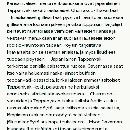
Kansainvälisen menun erikoisuuksina ovat japanilainen
Teppanyaki sekä brasilialaiset Churrasco-lihavartaat.
Brasilialaiset grillivartaat pyörivät ravintolan suuressa
grillissä aina lounaan jälkeen ja viikonloppuisin. Tarjoilijat
kiertävät ravintolassa valmiiden vartaiden kanssa ja
veistävät mehukkaan lihan suoraan lautaselle aidon
rodízio-ravintolan tapaan. Pöytiin tarjoiltavia
lihavartaita on seitsemän erilaista, ja myös lisukkeet
tuodaan pöytään. Japanilainen Tappanyaki
tarkoittaa parilalla paistettua ruokaa. Cavernassa saat
itse valita haluamasi raaka-aineet buffetin
teppanyaki-osastolta, jonka jälkeen ammattitaitoiset
Teppaniyaki-kokit paistavat ne herkulliseksi
annokseksi silmiesi alla avokeittiössä. Churrasco-
vartaiden ja Teppanyakin lisäksi illallisbuffetiin kuuluu
runsas alkupalapöytä, laaja valikoima sushia, salaattia,
lämpimien ruokien noutopöytä sekä ylellinen
jälkiruokapöytä suklaaputouksineen. Myös Cavernan
lounasbuffet sisältää kattavan valikoiman ruoka-