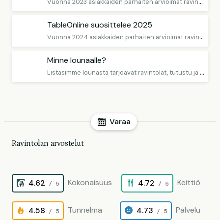
V
uonna 2023 asiakkaiden parhaiten arvioimat ravintolat
TableOnline suosittelee 2025
V
uonna 2024 asiakkaiden parhaiten arvioimat ravintolat
Minne lounaalle?
L
istasimme lounasta tarjoavat ravintolat, tutustu ja varaa!
Varaa
Ravintolan arvostelut
Kokonaisuus
Keittiö
4.62
4.72
/ 5
/ 5
Tunnelma
Palvelu
4.58
4.73
/ 5
/ 5