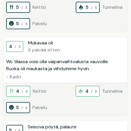
5
Keittiö
5
Tunnelma
/ 5
/ 5
5
Palvelu
/ 5
Mukavaa oli
4
/ 5
6 päivää sitten
Wc tilassa voisi olla vaipanvaihtoalusta vauvoille.
Ruoka oli maukasta ja viihdyimme hyvin.
- Kadri
4
Keittiö
4
Tunnelma
/ 5
/ 5
5
Palvelu
/ 5
Seisova pöytä, palaute
5
/ 5