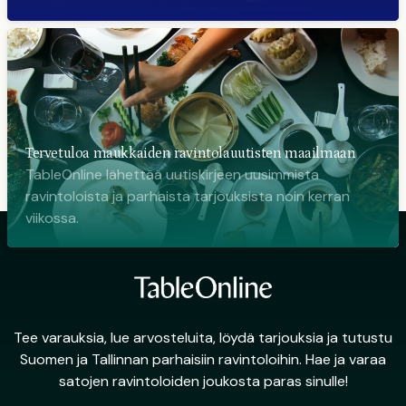
Tervetuloa maukkaiden ravintolauutisten maailmaan
TableOnline lähettää uutiskirjeen uusimmista
ravintoloista ja parhaista tarjouksista noin kerran
viikossa.
Tee varauksia, lue arvosteluita, löydä tarjouksia ja tutustu
Suomen ja Tallinnan parhaisiin ravintoloihin. Hae ja varaa
satojen ravintoloiden joukosta paras sinulle!