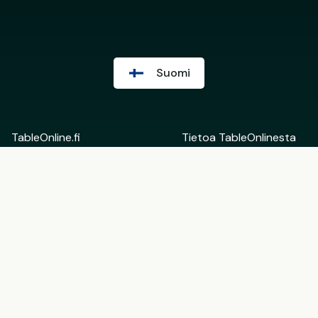
Suomi
TableOnline.fi
Tietoa TableOnlinesta
Suomi
Ota yhteyttä
English
Ravintoloiden
Eesti
taustahallinta
Lisää tietoa
Ryhdy TableOnlinen
kumppaniksi
Käyttöehdot
Lahjakortin
Ravintoloille
käyttöehdot
Affiliate-kumppaneille