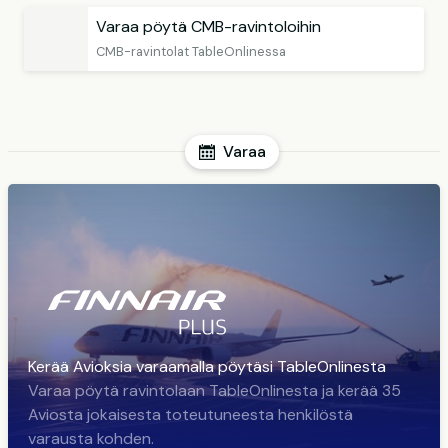
Varaa pöytä CMB-ravintoloihin
CMB-ravintolat TableOnlinessa
Varaa
Kerää Avioksia varaamalla pöytäsi TableOnlinesta
Varaa pöytä ravintolaan TableOnlinesta ja kerää 35
Aviosta jokaisesta toteutuneesta henkilöstä
varausta kohden.