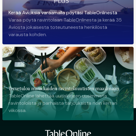
Kerää Avioksia varaamalla pöytäsi TableOnlinesta
Varaa pöytä ravintolaan TableOnlinesta ja kerää 35
Aviosta jokaisesta toteutuneesta henkilöstä
varausta kohden.
Tervetuloa maukkaiden ravintolauutisten maailmaan
TableOnline lähettää uutiskirjeen uusimmista
ravintoloista ja parhaista tarjouksista noin kerran
viikossa.