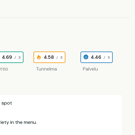
4.69
4.58
4.46
/ 5
/ 5
/ 5
ittiö
Tunnelma
Palvelu
t spot
riety in the menu.