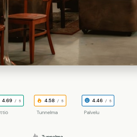
4.69
4.58
4.46
/ 5
/ 5
/ 5
ittiö
Tunnelma
Palvelu
Tunnelma