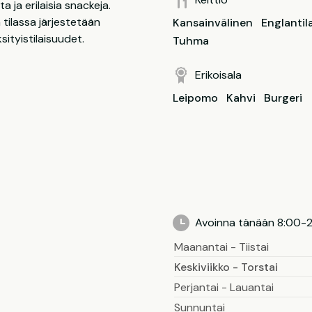
a ja erilaisia snackeja.
tilassa järjestetään
Kansainvälinen
Englantil
ityistilaisuudet.
Tuhma
Erikoisala
Leipomo
Kahvi
Burgeri
Avoinna tänään 8:00-
Maanantai - Tiistai
Keskiviikko - Torstai
Perjantai - Lauantai
Sunnuntai