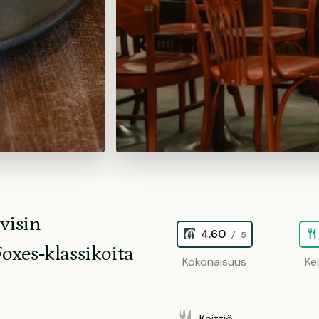
ivisin
4.60
/ 5
oxes‑klassikoita
Kokonaisuus
Ke
Keittiö