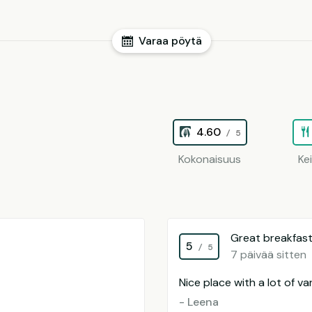
Varaa pöytä
4.60
/ 5
Kokonaisuus
Ke
Great breakfas
5
/ 5
7 päivää sitten
Nice place with a lot of va
- Leena