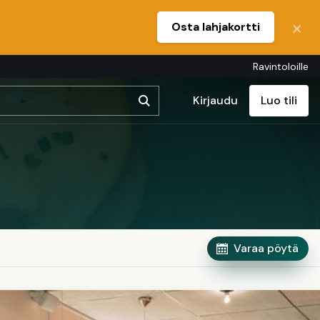
Osta lahjakortti
Ravintoloille
Kirjaudu
Luo tili
Varaa pöytä