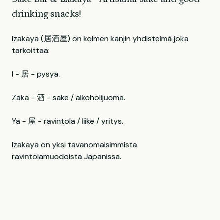
drinking snacks!
Izakaya (居酒屋) on kolmen kanjin yhdistelmä joka
tarkoittaa:
I - 居 - pysyä.
Zaka - 酒 - sake / alkoholijuoma.
Ya - 屋 - ravintola / liike / yritys.
Izakaya on yksi tavanomaisimmista
ravintolamuodoista Japanissa.
Se on paikka johon ihmiset tulevat istumaan iltaa
juomien parissa, ja rentoutumaan vaikka kolleegojen tai
kavereiden kanssa. Vaikka juomat ovat pääroolissa,
izakayassa on tapana myös napostella niiden kylkeen