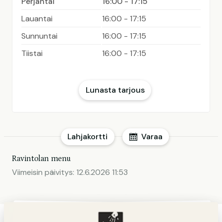
Perjantai
16:00 - 17:15
Lauantai
16:00 - 17:15
Sunnuntai
16:00 - 17:15
Tiistai
16:00 - 17:15
Lunasta tarjous
Lahjakortti
Varaa
Ravintolan menu
Viimeisin päivitys:
12.6.2026 11:53