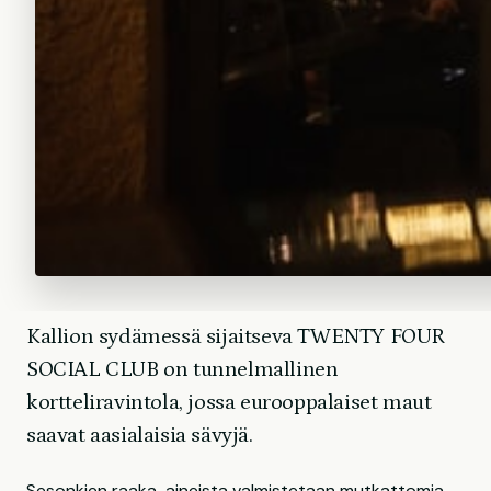
Kallion sydämessä sijaitseva TWENTY FOUR
SOCIAL CLUB on tunnelmallinen
kortteliravintola, jossa eurooppalaiset maut
saavat aasialaisia sävyjä.
Sesonkien raaka-aineista valmistetaan mutkattomia,