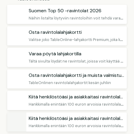
Suomen Top 50 -ravintolat 2026
N
äihin listalta löytyviin ravintoloihin voit tehdä varauksen TableOnlinen kautta
Osta ravintolalahjakortti
V
alitse joko TableOnline-lahjakortti Premium, joka käy yli 150:ssä ravintolassa tai TableOnline-lahjakortti Selected nimettyyn ravintolaan.
Varaa pöytä lahjakortilla
T
ältä sivulta löydät ne ravintolat, joissa voit käyttää TableOnlinen Premium-lahjakortteja, muista varata pöytä!
Osta ravintolalahjakortti ja muista valmistuvaa!
TableOnlinen ravintolalahjakortit kesän juhliin
Kiitä henkilöstöäsi ja asiakkaitasi ravintolalahjakortilla
H
ankkimalla enintään 100 euron arvoisia ravintolalahjakortteja, teet sen täysin verovapaasti.
Kiitä henkilöstöäsi ja asiakkaitasi ravintolalahjakortilla
H
ankkimalla enintään 100 euron arvoisia ravintolalahjakortteja, teet sen täysin verovapaasti.