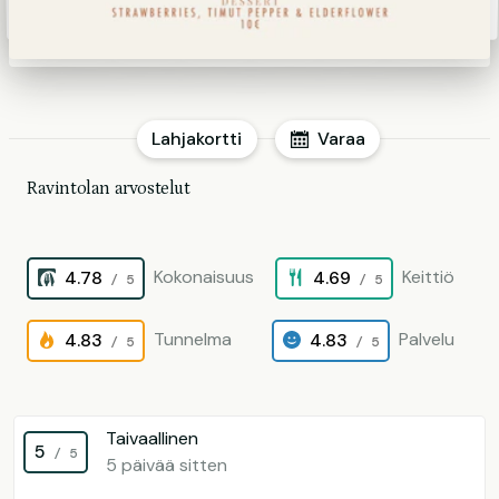
Lahjakortti
Varaa
Ravintolan arvostelut
Kokonaisuus
Keittiö
4.78
4.69
/ 5
/ 5
Tunnelma
Palvelu
4.83
4.83
/ 5
/ 5
Taivaallinen
5
/ 5
5 päivää sitten