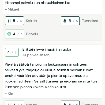
Hitaampi palvelu kun oli ruuhkainen ilta
- Mikael
5
Keittiö
5
Tunnelma
/ 5
/ 5
4
Palvelu
/ 5
Erittäin hyvä imapiiri ja ruoka
4
/ 5
14 päivää sitten
Pientä säätöä tarjoilun ja laskunsaannin suhteen
selvästi yksi tarjoilija oli uusi ja toimitti meidän ruoat
ensiksi väärään pöytään ja pientä epävarmuutta
ruokien suhteen. Se sallittaneen ja eiköhän se siitä tule
kuntoon pienen kokemuksen kautta
- Kim
4
Keittiö
5
Tunnelma