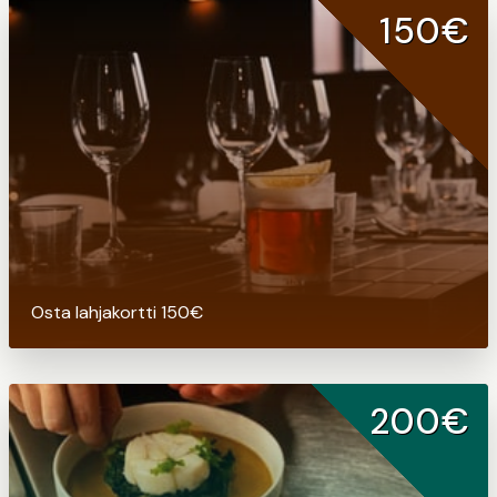
150€
Osta lahjakortti 150€
200€