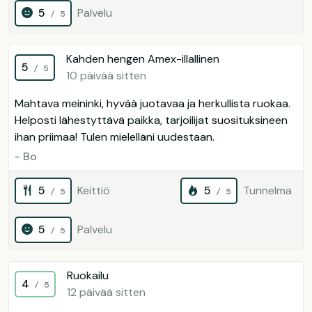
5
Palvelu
/ 5
Kahden hengen Amex-illallinen
5
/ 5
10 päivää sitten
Mahtava meininki, hyvää juotavaa ja herkullista ruokaa.
Helposti lähestyttävä paikka, tarjoilijat suosituksineen
ihan priimaa! Tulen mielelläni uudestaan.
- Bo
5
Keittiö
5
Tunnelma
/ 5
/ 5
5
Palvelu
/ 5
Ruokailu
4
/ 5
12 päivää sitten