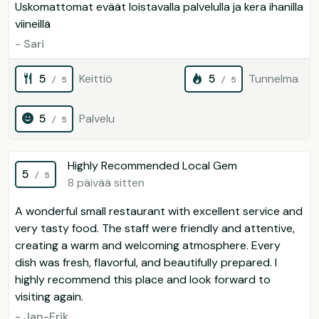
Uskomattomat eväät loistavalla palvelulla ja kera ihanilla
viineillä
- Sari
5
Keittiö
5
Tunnelma
/ 5
/ 5
5
Palvelu
/ 5
Highly Recommended Local Gem
5
/ 5
8 päivää sitten
A wonderful small restaurant with excellent service and
very tasty food. The staff were friendly and attentive,
creating a warm and welcoming atmosphere. Every
dish was fresh, flavorful, and beautifully prepared. I
highly recommend this place and look forward to
visiting again.
- Jan-Erik