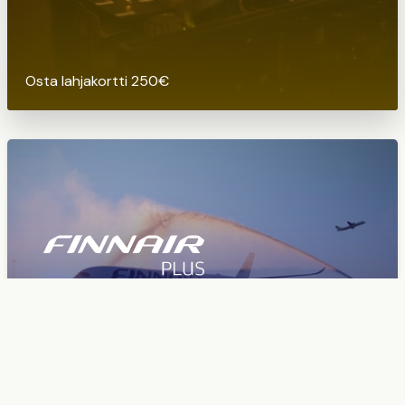
Osta lahjakortti 250€
Kerää Avioksia varaamalla pöytäsi TableOnlinesta
Varaa pöytä ravintolaan TableOnlinesta ja kerää 35
Aviosta jokaisesta toteutuneesta henkilöstä
varausta kohden.