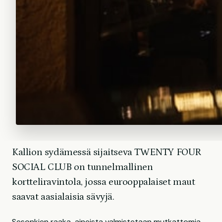
Kallion sydämessä sijaitseva TWENTY FOUR
SOCIAL CLUB on tunnelmallinen
kortteliravintola, jossa eurooppalaiset maut
saavat aasialaisia sävyjä.
Sesonkien raaka-aineista valmistetaan mutkattomia,