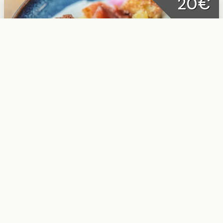
20€
Osta lahjakortti 20€
50€