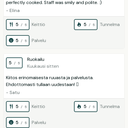
perfectly cooked. Staff was smily and polite. :)
- Elina
5
Keittiö
5
Tunnelma
/ 5
/ 5
5
Palvelu
/ 5
Ruokailu
5
/ 5
Kuukausi sitten
Kiitos erinomaisesta ruuasta ja palvelusta.
Ehdottomasti tullaan uudestaan! 
- Satu
5
Keittiö
5
Tunnelma
/ 5
/ 5
5
Palvelu
/ 5