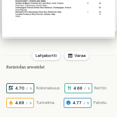
Lahjakortti
Varaa
Ravintolan arvostelut
Kokonaisuus
Keittiö
4.70
4.69
/ 5
/ 5
Tunnelma
Palvelu
4.69
4.77
/ 5
/ 5