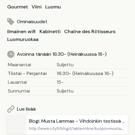
Gourmet
Viini
Luomu
Ominaisuudet
Ilmainen wifi
Kabinetti
Chaîne des Rôtisseurs
Luomuruokaa
Avoinna tänään 16:30- (Heinäkuussa 16-)
Maanantai
Suljettu
Tiistai - Perjantai
16:30- (Heinäkuussa 16-)
Lauantai
15-
Sunnuntai
Suljettu
Lue lisää
Blogi: Musta Lammas - Vihdoinkin testissä yllätysmenu
h
ttp://www.city.fi/blogit/tableonline/kuopio+musta+lammas+vihdoinkin+testissa+yllatysmenu/131637