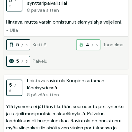
5
/
synttäripäivällisillä!
5
8 päivää sitten
Hintava, mutta varsin onnistunut elämyslahja veljelleni.
- Ulla
5
Keittiö
4
Tunnelma
/ 5
/ 5
5
Palvelu
/ 5
Loistava ravintola Kuopion sataman
5
/
läheisyydessä
5
8 päivää sitten
Yllätysmenu ei jättänyt ketään seurueesta pettyneeksi
ja tarjoili monipuolisia makuelämyksiä. Palvelun
laadukkuus oli huippuluokkaa. Ravintola on onnistunut
myös viinipakettiin sisältyvien viinien parituksessa ja