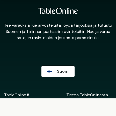
Tee varauksia, lue arvosteluita, löydä tarjouksia ja tutustu
Suomen ja Tallinnan parhaisiin ravintoloihin. Hae ja varaa
satojen ravintoloiden joukosta paras sinulle!
Suomi
TableOnline.fi
Tietoa TableOnlinesta
Suomi
Ota yhteyttä
English
Ravintoloiden