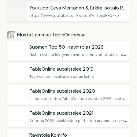
Youtube: Eeva Mertanen & Erkka Isotalo Ravintolamestareilta puhuvat TableOnlinesta
https://www.youtube.com/watch?v=z5jleFxQFko
Musta Lammas TableOnlinessa
Suomen Top 50 -ravintolat 2026
N
äihin listalta löytyviin ravintoloihin voit tehdä varauksen TableOnlinen kautta
TableOnline suosittelee 2019
Tyytyväinen asiakas on paras kiitos
TableOnline suosittelee 2020
L
istaus perustuu TableOnlinen vuoden 2019 asiakasarvioihin
TableOnline suosittelee 2021
V
uonna 2020 asiakkaiden parhaiten arvioimat ravintolat
Ravintola Komilfo