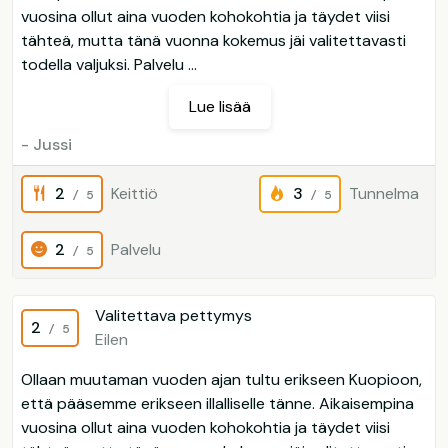
vuosina ollut aina vuoden kohokohtia ja täydet viisi
tähteä, mutta tänä vuonna kokemus jäi valitettavasti
todella valjuksi. Palvelu ...
Lue lisää
- Jussi
2
Keittiö
3
Tunnelma
/ 5
/ 5
2
Palvelu
/ 5
Valitettava pettymys
2
/ 5
Eilen
Ollaan muutaman vuoden ajan tultu erikseen Kuopioon,
että pääsemme erikseen illalliselle tänne. Aikaisempina
vuosina ollut aina vuoden kohokohtia ja täydet viisi