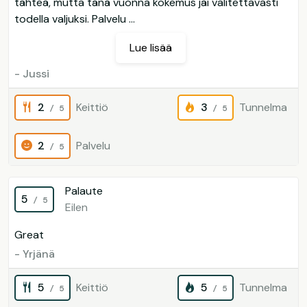
tähteä, mutta tänä vuonna kokemus jäi valitettavasti
todella valjuksi. Palvelu ...
Lue lisää
- Jussi
2
Keittiö
3
Tunnelma
/ 5
/ 5
2
Palvelu
/ 5
Palaute
5
/ 5
Eilen
Great
- Yrjänä
5
Keittiö
5
Tunnelma
/ 5
/ 5