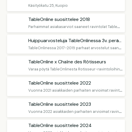
Käsityökatu 25, Kuopio
TableOnline suosittelee 2018
P
arhaimmat asiakasarviot saaneet ravintolat TableOnlinessa.
Huippuarvosteluja TableOnlinessa 3v. peräkkäin
T
ableOnlinessa 2017-2019 parhaat arvostelut saaneet ravintolat
TableOnline x Chaîne des Rôtisseurs
V
araa pöytä TableOnlinesta Rotisseur-ravintoloihin ympäri Suomen
TableOnline suosittelee 2022
V
uonna 2021 asiakkaiden parhaiten arvioimat ravintolat
TableOnline suosittelee 2023
V
uonna 2022 asiakkaiden parhaiten arvioimat ravintolat
TableOnline suosittelee 2024