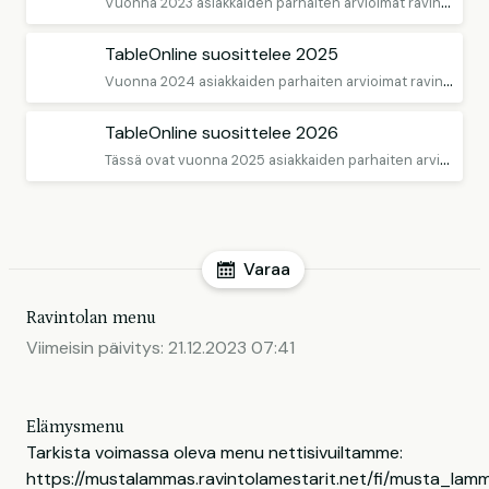
V
uonna 2023 asiakkaiden parhaiten arvioimat ravintolat
TableOnline suosittelee 2025
V
uonna 2024 asiakkaiden parhaiten arvioimat ravintolat
TableOnline suosittelee 2026
T
ässä ovat vuonna 2025 asiakkaiden parhaiten arvioimat ravintolat
Varaa
Ravintolan menu
Viimeisin päivitys:
21.12.2023 07:41
Elämysmenu
Tarkista voimassa oleva menu nettisivuiltamme:
https://mustalammas.ravintolamestarit.net/fi/musta_la