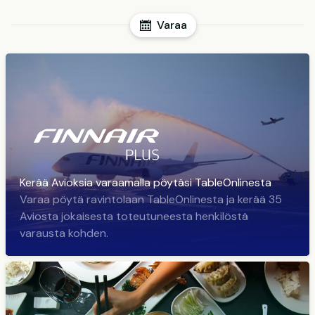
Varaa
Kerää Avioksia varaamalla pöytäsi TableOnlinesta
Varaa pöytä ravintolaan TableOnlinesta ja kerää 35
Aviosta jokaisesta toteutuneesta henkilöstä
varausta kohden.