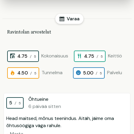
Varaa
Ravintolan arvostelut
Kokonaisuus
Keittiö
4.75
4.75
/ 5
/ 5
Tunnelma
Palvelu
4.50
5.00
/ 5
/ 5
Õhtueine
5
/ 5
6 päivää sitten
Head maitsed, mõnus teenindus. Aitäh, jäime oma
õhtusöögiga väga rahule.
- Marta