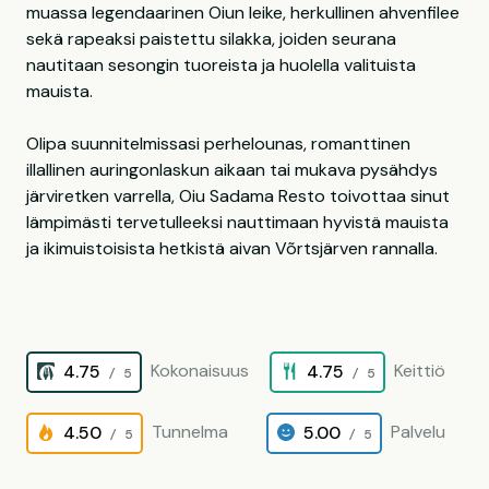
muassa legendaarinen Oiun leike, herkullinen ahvenfilee
sekä rapeaksi paistettu silakka, joiden seurana
nautitaan sesongin tuoreista ja huolella valituista
mauista.
Olipa suunnitelmissasi perhelounas, romanttinen
illallinen auringonlaskun aikaan tai mukava pysähdys
järviretken varrella, Oiu Sadama Resto toivottaa sinut
lämpimästi tervetulleeksi nauttimaan hyvistä mauista
ja ikimuistoisista hetkistä aivan Võrtsjärven rannalla.
Kokonaisuus
Keittiö
4.75
4.75
/ 5
/ 5
Tunnelma
Palvelu
4.50
5.00
/ 5
/ 5