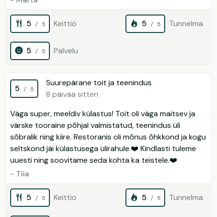
5
Keittiö
5
Tunnelma
/ 5
/ 5
5
Palvelu
/ 5
Suurepärane toit ja teenindus
5
/ 5
8 päivää sitten
Väga super, meeldiv külastus! Toit oli väga maitsev ja
värske tooraine põhjal valmistatud, teenindus üli
sõbralik ning kiire. Restoranis oli mõnus õhkkond ja kogu
seltskond jäi külastusega ülirahule.❤️ Kindlasti tuleme
uuesti ning soovitame seda kohta ka teistele.❤️
- Tiia
5
Keittiö
5
Tunnelma
/ 5
/ 5