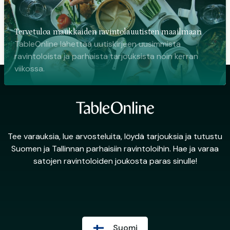
Tervetuloa maukkaiden ravintolauutisten maailmaan
TableOnline lähettää uutiskirjeen uusimmista
ravintoloista ja parhaista tarjouksista noin kerran
viikossa.
Tee varauksia, lue arvosteluita, löydä tarjouksia ja tutustu
Suomen ja Tallinnan parhaisiin ravintoloihin. Hae ja varaa
satojen ravintoloiden joukosta paras sinulle!
Suomi