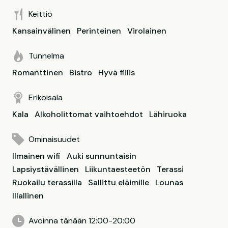
Keittiö
Kansainvälinen
Perinteinen
Virolainen
Tunnelma
Romanttinen
Bistro
Hyvä fiilis
Erikoisala
Kala
Alkoholittomat vaihtoehdot
Lähiruoka
Ominaisuudet
Ilmainen wifi
Auki sunnuntaisin
Lapsiystävällinen
Liikuntaesteetön
Terassi
Ruokailu terassilla
Sallittu eläimille
Lounas
Illallinen
Avoinna tänään 12:00-20:00