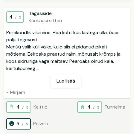
Tagasiside
4
/ 5
Kuukausi sitten
Perekondlik viibimine. Hea koht kus lastega olla, õues
palju tegevust.
Menüü valik küll väike, kuid siis ei pidanud pikalt
mõtlema. Eelroaks praetud räim, mõnusalt krõmps ja
koos sidruniga väga maitsev. Pearoaks olnud kala,
kartulipüreeg ...
Lue lisää
- Mirjam
4
Keittiö
4
Tunnelma
/ 5
/ 5
5
Palvelu
/ 5