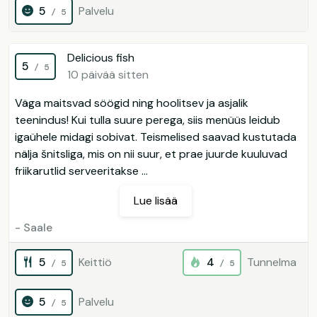
5
Palvelu
/ 5
Delicious fish
5
/ 5
10 päivää sitten
Väga maitsvad söögid ning hoolitsev ja asjalik
teenindus! Kui tulla suure perega, siis menüüs leidub
igaühele midagi sobivat. Teismelised saavad kustutada
nälja šnitsliga, mis on nii suur, et prae juurde kuuluvad
friikarutlid serveeritakse ...
Lue lisää
- Saale
5
Keittiö
4
Tunnelma
/ 5
/ 5
5
Palvelu
/ 5