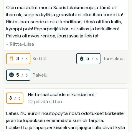
Olen maistellut monia Saaristolaismenuja ja tämä oli
ihan ok, suppea kyllä ja graavilohi ei ollut ihan tuoretta!
Hinta-laatusuhde ei ollut kohdillaan, tämä oli liian kallis,
kymppi pois! Raparperijälkkäri oli raikas ja herkullinen!
Palvelu oli myös rentoa, joustavaa ja iloista!
- Riitta-Liisa
3
Keittiö
5
Tunnelma
/ 5
/ 5
5
Palvelu
/ 5
Hinta-laatusuhde ei kohdannut
3
/ 5
10 päivää sitten
Lähes 40 euron noutopöytä nosti odotukset korkealle
ja antoi lupauksen enemmästä kuin oli tarjolla.
Lohikeitto ja raparperikiisseli vaniljajogurttilla olivat kyllä