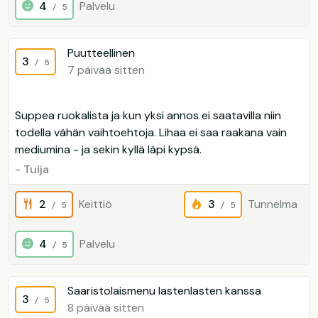
4
Palvelu
/ 5
Puutteellinen
3
/ 5
7 päivää sitten
Suppea ruokalista ja kun yksi annos ei saatavilla niin
todella vähän vaihtoehtoja. Lihaa ei saa raakana vain
mediumina - ja sekin kyllä läpi kypsä.
- Tuija
2
Keittiö
3
Tunnelma
/ 5
/ 5
4
Palvelu
/ 5
Saaristolaismenu lastenlasten kanssa
3
/ 5
8 päivää sitten