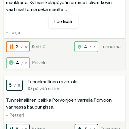
maukkaita. Kylmän kalapöydän antimet olivat kovin
vaatimattomia sekä maulta ...
Lue lisää
- Tarja
2
Keittiö
4
Tunnelma
/ 5
/ 5
4
Palvelu
/ 5
Tunnelmallinen ravintola
5
/ 5
10 päivää sitten
Tunnelmallinen paikka Porvonjoen varrella Porvoon
vanhassa kaupungissa.
- Petteri