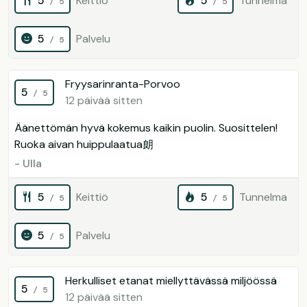
5
Keittiö
5
Tunnelma
/ 5
/ 5
5
Palvelu
/ 5
Fryysarinranta-Porvoo
5
/ 5
12 päivää sitten
Äänettömän hyvä kokemus kaikin puolin. Suosittelen!
Ruoka aivan huippulaatua朗
- Ulla
5
Keittiö
5
Tunnelma
/ 5
/ 5
5
Palvelu
/ 5
Herkulliset etanat miellyttävässä miljöössä
5
/ 5
12 päivää sitten