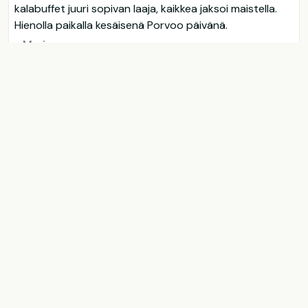
kalabuffet juuri sopivan laaja, kaikkea jaksoi maistella.
Hienolla paikalla kesäisenä Porvoo päivänä.
- Mari
4
Keittiö
5
Tunnelma
/ 5
/ 5
5
Palvelu
/ 5
Näytä lisää
Varaa