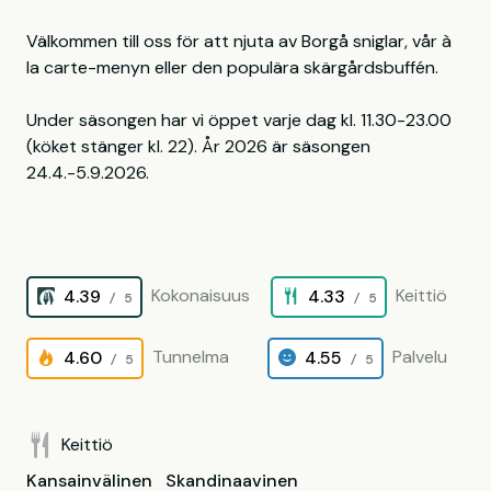
Välkommen till oss för att njuta av Borgå sniglar, vår à
la carte-menyn eller den populära skärgårdsbuffén.
Under säsongen har vi öppet varje dag kl. 11.30-23.00
(köket stänger kl. 22). År 2026 är säsongen
24.4.-5.9.2026.
Kokonaisuus
Keittiö
4.39
4.33
/ 5
/ 5
Tunnelma
Palvelu
4.60
4.55
/ 5
/ 5
Keittiö
Kansainvälinen
Skandinaavinen