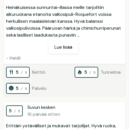
Heinäkuisessa sunnuntai-illassa meille tarjoiltiin
alkuruokana etanoita valkosipuli-Roquefort voissa
herkullisen maalaisleivän kanssa. Hyvä balanssi
valkosipulivoissa. Pääruoan härkä ja chimichurriperunat
sekä lasilliset laadukasta punaviin ...
Lue lisää
- Heidi
5
Keittiö
5
Tunnelma
/ 5
/ 5
5
Palvelu
/ 5
Suvun kesken
5
/ 5
16 päivää sitten
Erittäin ystävälliset ja mukavat tarjoilijat. Hyvä ruoka,