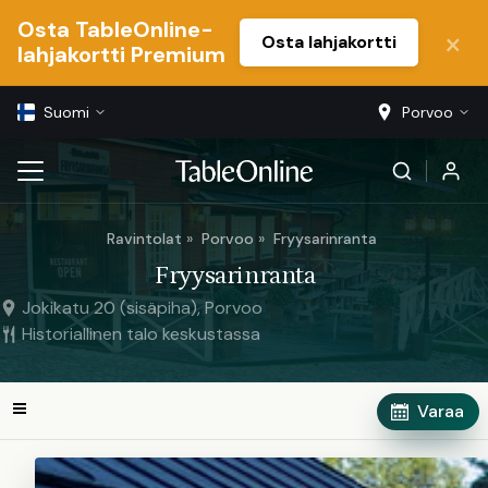
Osta TableOnline-
Osta lahjakortti
lahjakortti Premium
Suomi
Porvoo
Ravintolat
Porvoo
Fryysarinranta
Fryysarinranta
Jokikatu 20 (sisäpiha), Porvoo
Historiallinen talo keskustassa
Varaa