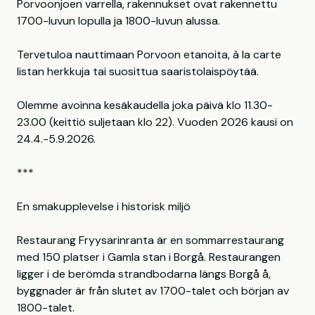
Porvoonjoen varrella, rakennukset ovat rakennettu
1700-luvun lopulla ja 1800-luvun alussa.
Tervetuloa nauttimaan Porvoon etanoita, à la carte
listan herkkuja tai suosittua saaristolaispöytää.
Olemme avoinna kesäkaudella joka päivä klo 11.30-
23.00 (keittiö suljetaan klo 22). Vuoden 2026 kausi on
24.4.-5.9.2026.
***
En smakupplevelse i historisk miljö
Restaurang Fryysarinranta är en sommarrestaurang
med 150 platser i Gamla stan i Borgå. Restaurangen
ligger i de berömda strandbodarna längs Borgå å,
byggnader är från slutet av 1700-talet och början av
1800-talet.