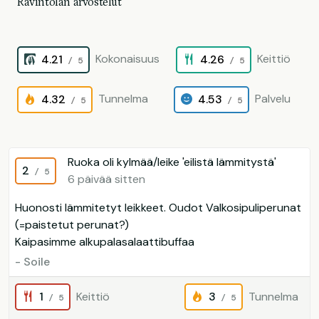
Ravintolan arvostelut
Kokonaisuus
Keittiö
4.21
4.26
/ 5
/ 5
Tunnelma
Palvelu
4.32
4.53
/ 5
/ 5
Ruoka oli kylmää/leike 'eilistä lämmitystä'
2
/ 5
6 päivää sitten
Huonosti lämmitetyt leikkeet. Oudot Valkosipuliperunat
(=paistetut perunat?)
Kaipasimme alkupalasalaattibuffaa
- Soile
1
Keittiö
3
Tunnelma
/ 5
/ 5