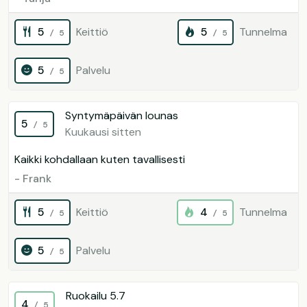
5
Keittiö
5
Tunnelma
/ 5
/ 5
5
Palvelu
/ 5
Syntymäpäivän lounas
5
/ 5
Kuukausi sitten
Kaikki kohdallaan kuten tavallisesti
- Frank
5
Keittiö
4
Tunnelma
/ 5
/ 5
5
Palvelu
/ 5
Ruokailu 5.7
4
/ 5