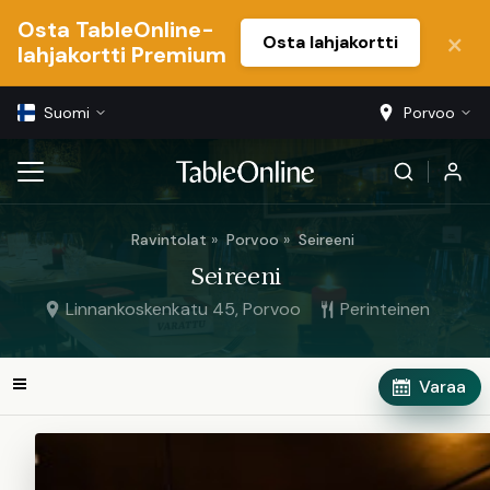
Osta TableOnline-
Osta lahjakortti
lahjakortti Premium
Suomi
Porvoo
Ravintolat
Porvoo
Seireeni
Seireeni
Linnankoskenkatu 45, Porvoo
Perinteinen
Varaa