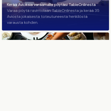
Kerää Avioksia varaamalla pöytäsi TableOnlinesta
Varaa pöytä ravintolaan TableOnlinesta ja kerää 35
Aviosta jokaisesta toteutuneesta henkilöstä
varausta kohden.
Tervetuloa maukkaiden ravintolauutisten maailmaan
TableOnline lähettää uutiskirjeen uusimmista
ravintoloista ja parhaista tarjouksista noin kerran
viikossa.