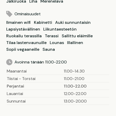
Jälkiruoka
Liha
Merenelävä
Ominaisuudet
Ilmainen wifi
Kabinetti
Auki sunnuntaisin
Lapsiystävällinen
Liikuntaesteetön
Ruokailu terassilla
Terassi
Sallittu eläimille
Tilaa lastenvaunuille
Lounas
Illallinen
Sopii vegaaneille
Sauna
Avoinna tänään 11.00-22.00
Maanantai
11.00-14.30
Tiistai - Torstai
11.00-21.00
Perjantai
11.00-22.00
Lauantai
12.00-22.00
Sunnuntai
13.00-20.00