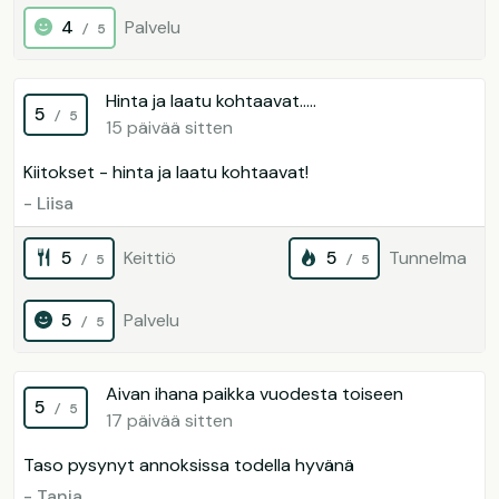
4
Palvelu
/ 5
Hinta ja laatu kohtaavat…..
5
/ 5
15 päivää sitten
Kiitokset - hinta ja laatu kohtaavat!
- Liisa
5
Keittiö
5
Tunnelma
/ 5
/ 5
5
Palvelu
/ 5
Aivan ihana paikka vuodesta toiseen
5
/ 5
17 päivää sitten
Taso pysynyt annoksissa todella hyvänä
- Tanja