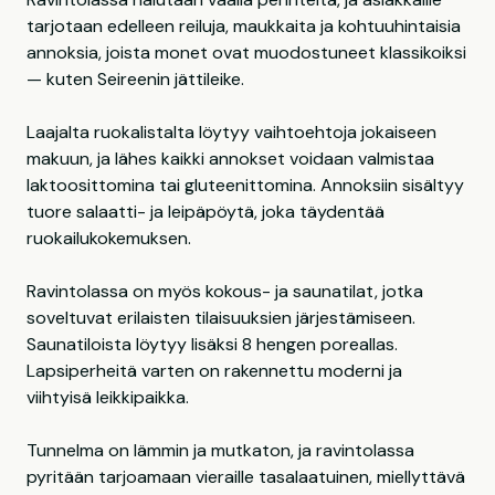
tarjotaan edelleen reiluja, maukkaita ja kohtuuhintaisia
annoksia, joista monet ovat muodostuneet klassikoiksi
— kuten Seireenin jättileike.
Laajalta ruokalistalta löytyy vaihtoehtoja jokaiseen
makuun, ja lähes kaikki annokset voidaan valmistaa
laktoosittomina tai gluteenittomina. Annoksiin sisältyy
tuore salaatti- ja leipäpöytä, joka täydentää
ruokailukokemuksen.
Ravintolassa on myös kokous- ja saunatilat, jotka
soveltuvat erilaisten tilaisuuksien järjestämiseen.
Saunatiloista löytyy lisäksi 8 hengen poreallas.
Lapsiperheitä varten on rakennettu moderni ja
viihtyisä leikkipaikka.
Tunnelma on lämmin ja mutkaton, ja ravintolassa
pyritään tarjoamaan vieraille tasalaatuinen, miellyttävä