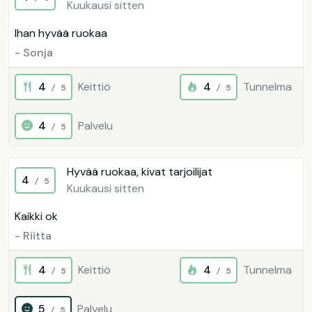
Kuukausi sitten
Ihan hyvää ruokaa
- Sonja
4
Keittiö
4
Tunnelma
/ 5
/ 5
4
Palvelu
/ 5
Hyvää ruokaa, kivat tarjoilijat
4
/ 5
Kuukausi sitten
Kaikki ok
- Riitta
4
Keittiö
4
Tunnelma
/ 5
/ 5
5
Palvelu
/ 5