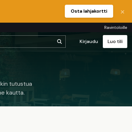
Osta lahjakortti
Ravintoloille
Kirjaudu
Luo tili
kin tutustua
e kautta.