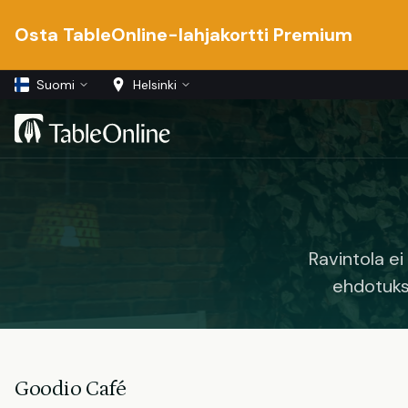
Osta TableOnline-lahjakortti Premium
Suomi
Helsinki
Ravintola e
ehdotuks
Goodio Café