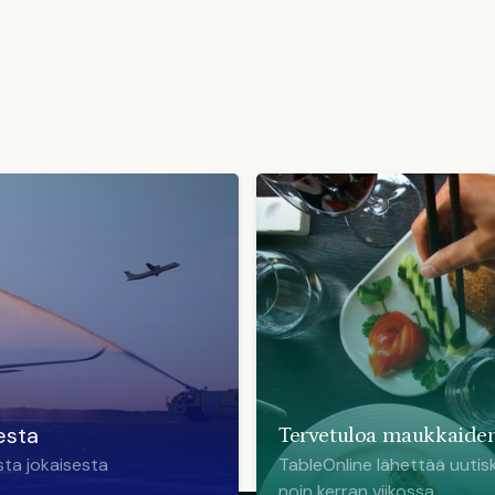
esta
Tervetuloa maukkaiden
sta jokaisesta
TableOnline lähettää uutisk
noin kerran viikossa.