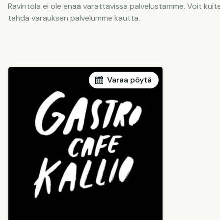
Ravintola ei ole enää varattavissa palvelustamme. Voit kuite
tehdä varauksen palvelumme kautta.
Varaa pöytä