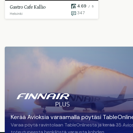
4.69
Gastro Cafe Kallio
/ 5
347
Helsinki
Kerää Avioksia varaamalla pöytäsi TableOnlin
Varaa pöytä ravintolaan TableOnlinesta ja kerää 35 Avio
toteutuneesta henkilöstä varausta kohden.