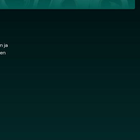
n ja
den