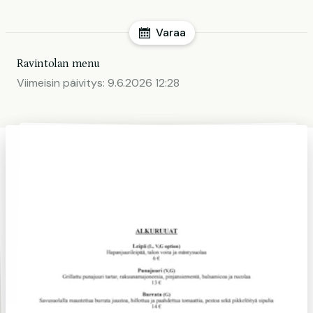
Varaa
Ravintolan menu
Viimeisin päivitys:
9.6.2026 12:28