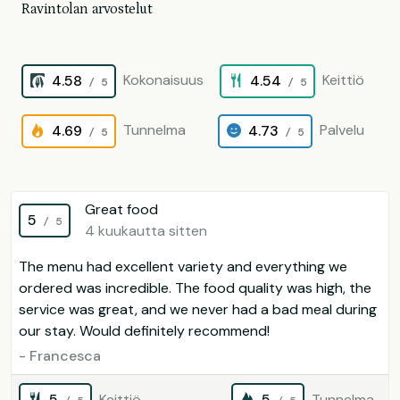
Ravintolan arvostelut
Kokonaisuus
Keittiö
4.58
4.54
/ 5
/ 5
Tunnelma
Palvelu
4.69
4.73
/ 5
/ 5
Great food
5
/ 5
4 kuukautta sitten
The menu had excellent variety and everything we
ordered was incredible. The food quality was high, the
service was great, and we never had a bad meal during
our stay. Would definitely recommend!
- Francesca
5
Keittiö
5
Tunnelma