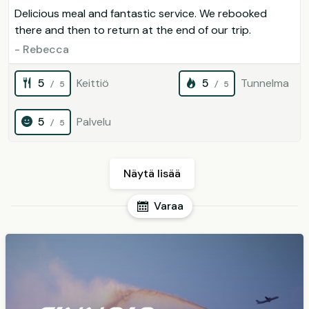
Delicious meal and fantastic service. We rebooked
there and then to return at the end of our trip.
- Rebecca
5
Keittiö
5
Tunnelma
/ 5
/ 5
5
Palvelu
/ 5
Näytä lisää
Varaa