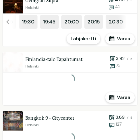
Georgian Supra
/ 5
42
Helsinki
19:15
19:30
19:45
20:00
20:15
20:30
Lahjakortti
Varaa
3.92
Finlandia-talo Tapahtumat
/ 5
73
Helsinki
Varaa
3.89
Bangkok 9 - Citycenter
/ 5
127
Helsinki