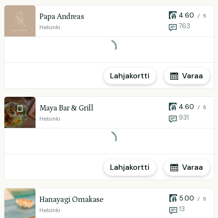
4.60
Papa Andreas
/ 5
763
Helsinki
Lahjakortti
Varaa
4.60
Maya Bar & Grill
/ 5
931
Helsinki
Lahjakortti
Varaa
5.00
Hanayagi Omakase
/ 5
13
Helsinki