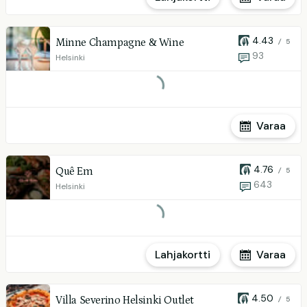
4.43
Minne Champagne & Wine
/ 5
93
Helsinki
Varaa
4.76
Quê Em
/ 5
643
Helsinki
Lahjakortti
Varaa
4.50
Villa Severino Helsinki Outlet
/ 5