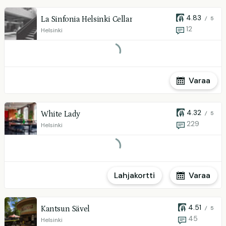
4.83
La Sinfonia Helsinki Cellar
/ 5
12
Helsinki
Varaa
4.32
White Lady
/ 5
229
Helsinki
Lahjakortti
Varaa
4.51
Kantsun Sävel
/ 5
45
Helsinki