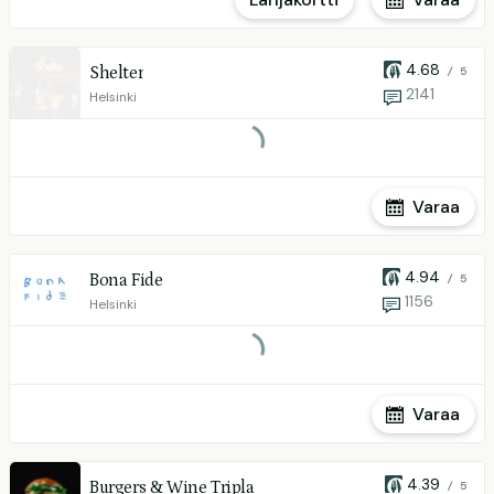
4.68
Shelter
/ 5
2141
Helsinki
Varaa
4.94
Bona Fide
/ 5
1156
Helsinki
Varaa
4.39
Burgers & Wine Tripla
/ 5