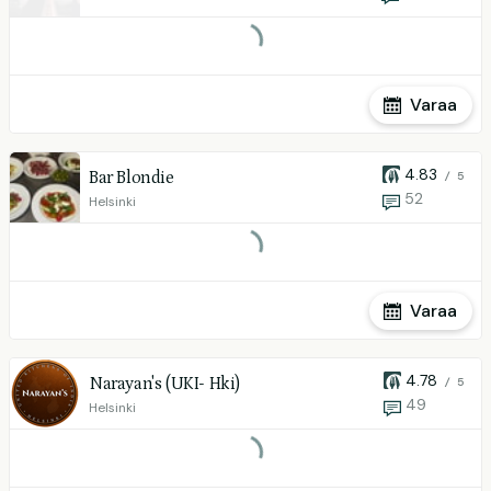
Varaa
4.83
Bar Blondie
/ 5
52
Helsinki
Varaa
4.78
Narayan's (UKI- Hki)
/ 5
49
Helsinki