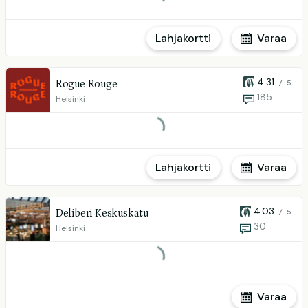
Lahjakortti
Varaa
4.31
Rogue Rouge
/ 5
185
Helsinki
Lahjakortti
Varaa
4.03
Deliberi Keskuskatu
/ 5
30
Helsinki
Varaa