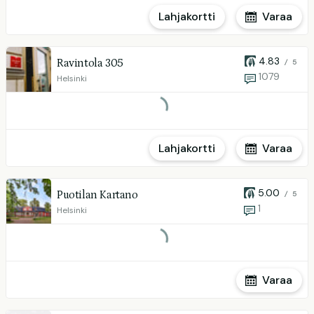
Lahjakortti
Varaa
4.83
Ravintola 305
/ 5
1079
Helsinki
Lahjakortti
Varaa
5.00
Puotilan Kartano
/ 5
1
Helsinki
Varaa