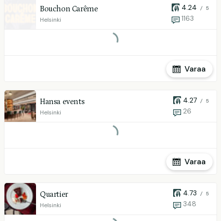
4.24
Bouchon Carême
/ 5
1163
Helsinki
Varaa
4.27
Hansa events
/ 5
26
Helsinki
Varaa
4.73
Quartier
/ 5
348
Helsinki