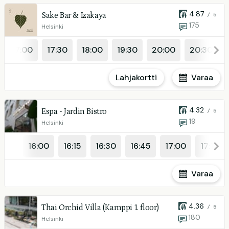
4.87
Sake Bar & Izakaya
/ 5
175
Helsinki
17:00
17:30
18:00
19:30
20:00
20:30
Lahjakortti
Varaa
4.32
Espa - Jardin Bistro
/ 5
19
Helsinki
16:00
16:15
16:30
16:45
17:00
17:15
Varaa
4.36
Thai Orchid Villa (Kamppi 1. floor)
/ 5
180
Helsinki