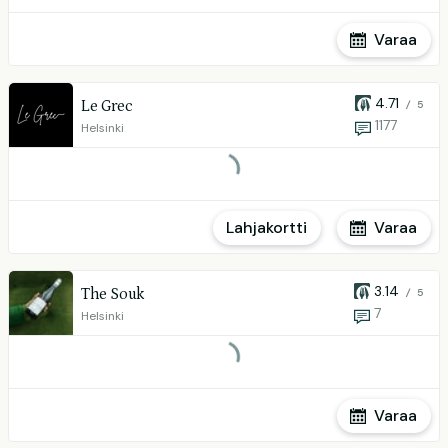
Varaa
4.71
Le Grec
/ 5
1177
Helsinki
Lahjakortti
Varaa
3.14
The Souk
/ 5
7
Helsinki
Varaa