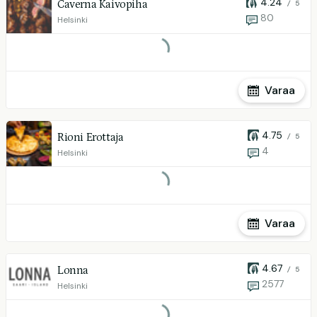
4.24
Caverna Kaivopiha
/ 5
80
Helsinki
Varaa
4.75
Rioni Erottaja
/ 5
4
Helsinki
Varaa
4.67
Lonna
/ 5
2577
Helsinki