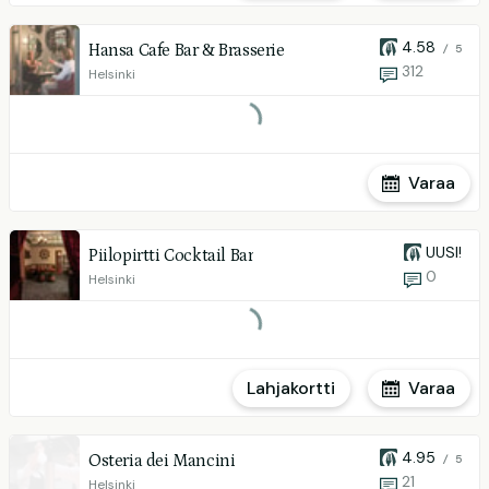
4.58
Hansa Cafe Bar & Brasserie
/ 5
312
Helsinki
Varaa
UUSI!
Piilopirtti Cocktail Bar
0
Helsinki
Lahjakortti
Varaa
4.95
Osteria dei Mancini
/ 5
21
Helsinki