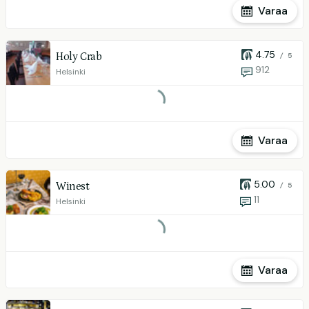
Varaa
4.75
Holy Crab
/ 5
912
Helsinki
Varaa
5.00
Winest
/ 5
11
Helsinki
Varaa