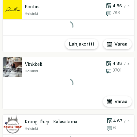
4.56
Pontus
/ 5
783
Helsinki
Lahjakortti
Varaa
4.88
Vinkkeli
/ 5
3701
Helsinki
Varaa
4.67
Krung Thep - Kalasatama
/ 5
6
Helsinki