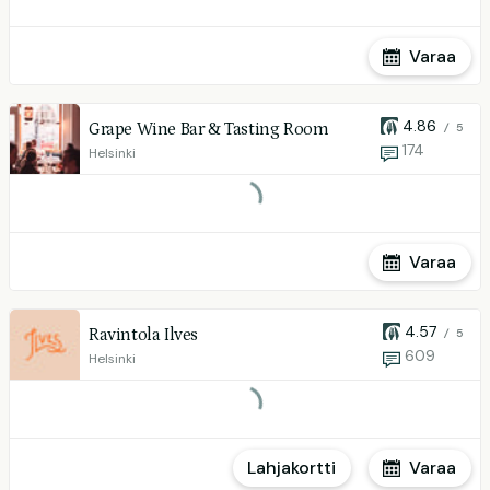
Varaa
4.86
Grape Wine Bar & Tasting Room
/ 5
174
Helsinki
Varaa
4.57
Ravintola Ilves
/ 5
609
Helsinki
Lahjakortti
Varaa