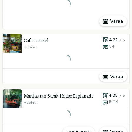
Varaa
4.22
Cafe Carusel
/ 5
54
Helsinki
Varaa
4.83
Manhattan Steak House Esplanadi
/ 5
1508
Helsinki
Lahjakortti
Varaa