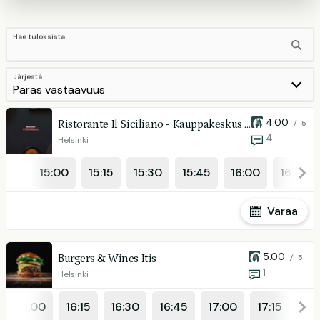
Hae tuloksista
Järjestä
4.00
Ristorante Il Siciliano - Kauppakeskus Redi
/ 5
4
Helsinki
15:00
15:15
15:30
15:45
16:00
16:15
Varaa
5.00
Burgers & Wines Itis
/ 5
1
Helsinki
16:00
16:15
16:30
16:45
17:00
17:15
17: