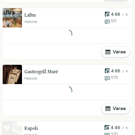
4.68
LaBra
/ 5
101
Helsinki
Varaa
4.68
Gastrogrill Muré
/ 5
1175
Helsinki
Varaa
4.46
Kupoli
/ 5
370