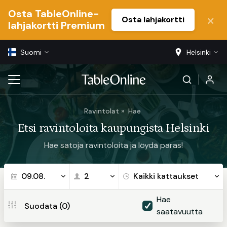
Osta TableOnline-
Osta lahjakortti
lahjakortti Premium
Suomi
Helsinki
Ravintolat
Hae
Etsi ravintoloita kaupungista Helsinki
Hae satoja ravintoloita ja löydä paras!
09.08.
Hae
Suodata (0)
saatavuutta