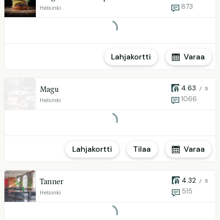
873
Helsinki
Lahjakortti
Varaa
4.63
Magu
/ 5
1066
Helsinki
Lahjakortti
Tilaa
Varaa
4.32
Tanner
/ 5
515
Helsinki