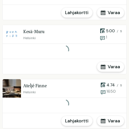
Lahjakortti
Varaa
5.00
Kesä-Muru
/ 5
1
Helsinki
Varaa
4.74
Ateljé Finne
/ 5
1650
Helsinki
Lahjakortti
Varaa