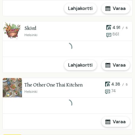
Lahjakortti
Varaa
4.91
Skörd
/ 5
861
Helsinki
Lahjakortti
Varaa
4.38
The Other One Thai Kitchen
/ 5
74
Helsinki
Varaa