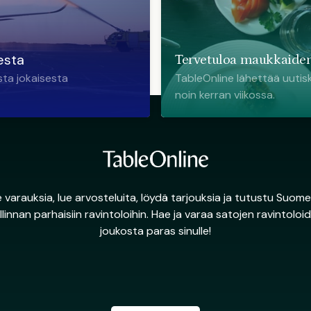
esta
Tervetuloa maukkaiden
sta jokaisesta
TableOnline lähettää uutisk
noin kerran viikossa.
 varauksia, lue arvosteluita, löydä tarjouksia ja tutustu Suome
llinnan parhaisiin ravintoloihin. Hae ja varaa satojen ravintoloi
joukosta paras sinulle!