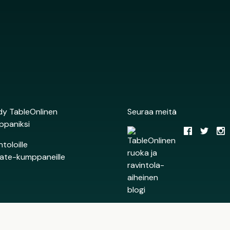
y TableOnlinen
Seuraa meitä
ppaniksi
ntoloille
liate-kumppaneille