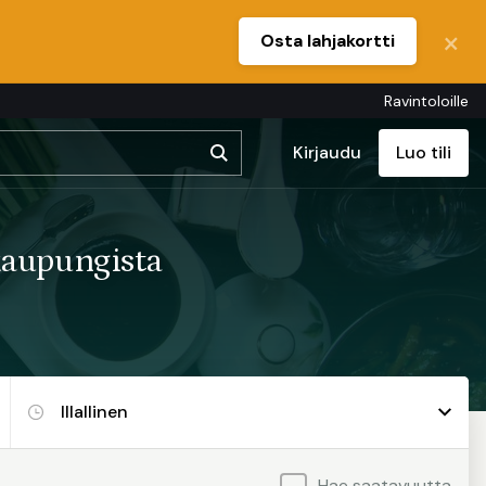
Osta lahjakortti
Ravintoloille
Kirjaudu
Luo tili
kaupungista
Hae saatavuutta