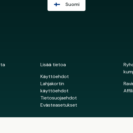
Suomi
sta
Lisää tietoa
Ryhd
kum
Käyttöehdot
Lahjakortin
Ravi
käyttöehdot
Affi
Tietosuojaehdot
Evästeasetukset