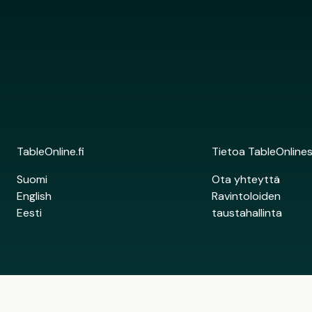
TableOnline.fi
Tietoa TableOnline
Suomi
Ota yhteyttä
English
Ravintoloiden
Eesti
taustahallinta
Copyright © 2026. All rights reserved. Site by Alasti.