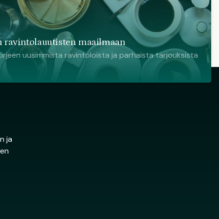
 ravintolauutisten maailmaan
irjeen uusimmista ravintoloista ja parhaista tarjouksista
n ja
den