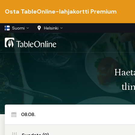
Osta TableOnline-lahjakortti Premium
Suomi
Helsinki
Haet
tli
08.08.