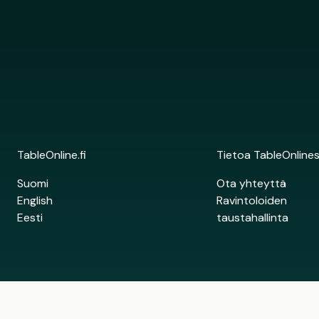
TableOnline.fi
Tietoa TableOnline
Suomi
Ota yhteyttä
English
Ravintoloiden
Eesti
taustahallinta
Copyright © 2026. All rights reserved. Site by Alasti.