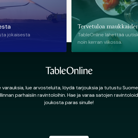
esta
Tervetuloa maukkaiden
sta jokaisesta
TableOnline lähettää uutisk
noin kerran viikossa.
 varauksia, lue arvosteluita, löydä tarjouksia ja tutustu Suome
llinnan parhaisiin ravintoloihin. Hae ja varaa satojen ravintoloi
joukosta paras sinulle!