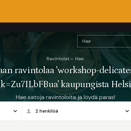
Ravintolat
Hae
aan ravintolaa 'workshop-delicate
nk=Zu7ILbFBua' kaupungista Hels
Hae satoja ravintoloita ja löydä paras!