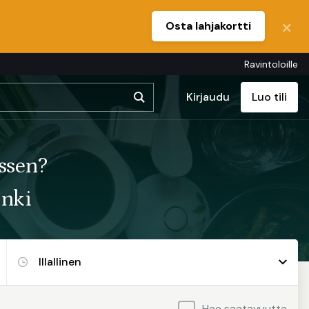
Osta lahjakortti
Ravintoloille
Kirjaudu
Luo tili
ssen?
inki
Hae saatavuutta