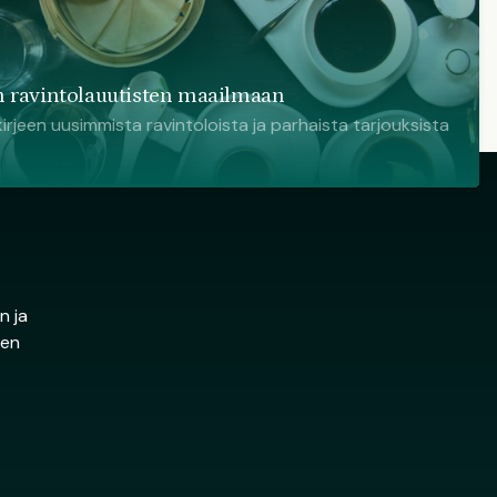
 ravintolauutisten maailmaan
irjeen uusimmista ravintoloista ja parhaista tarjouksista
n ja
den