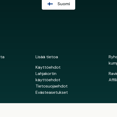
Suomi
sta
Lisää tietoa
Ryhd
kum
Käyttöehdot
Lahjakortin
Ravi
käyttöehdot
Affi
Tietosuojaehdot
Evästeasetukset