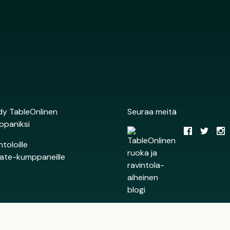
y TableOnlinen
Seuraa meitä
ppaniksi
ntoloille
liate-kumppaneille