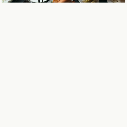
Tervetuloa maukkaiden ravintolauutisten maailmaan
TableOnline lähettää uutiskirjeen uusimmista
ravintoloista ja parhaista tarjouksista noin kerran
viikossa.
Tee varauksia, lue arvosteluita, löydä tarjouksia ja tutustu
Suomen ja Tallinnan parhaisiin ravintoloihin. Hae ja varaa
satojen ravintoloiden joukosta paras sinulle!