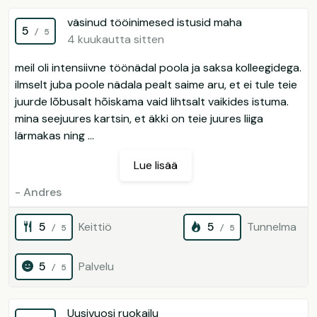
väsinud tööinimesed istusid maha
5
/ 5
4 kuukautta sitten
meil oli intensiivne töönädal poola ja saksa kolleegidega.
ilmselt juba poole nädala pealt saime aru, et ei tule teie
juurde lõbusalt hõiskama vaid lihtsalt vaikides istuma.
mina seejuures kartsin, et äkki on teie juures liiga
lärmakas ning ...
Lue lisää
- Andres
5
Keittiö
5
Tunnelma
/ 5
/ 5
5
Palvelu
/ 5
Uusivuosi ruokailu