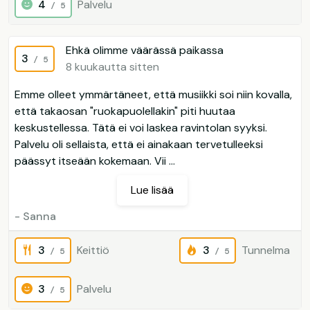
4
Palvelu
/ 5
Ehkä olimme väärässä paikassa
3
/ 5
8 kuukautta sitten
Emme olleet ymmärtäneet, että musiikki soi niin kovalla,
että takaosan "ruokapuolellakin" piti huutaa
keskustellessa. Tätä ei voi laskea ravintolan syyksi.
Palvelu oli sellaista, että ei ainakaan tervetulleeksi
päässyt itseään kokemaan. Vii ...
Lue lisää
- Sanna
3
Keittiö
3
Tunnelma
/ 5
/ 5
3
Palvelu
/ 5