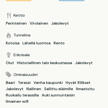
Keittiö
Perinteinen
Virolainen
Jakolevyt
Tunnelma
Kotoisa
Lähellä luontoa
Rento
Erikoisala
Olut
Historiallinen talo keskustassa
Jakolevyt
Ominaisuudet
Baari
Terassi
Vanha kaupunki
Hyvät fiilikset
Jakolevyt
Illallinen
Sallittu eläimille
Ilmastoitu
Ruokailu terassilla
Auki sunnuntaisin
Ilmainen wifi