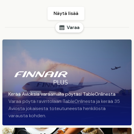
Näytä lisää
Varaa
Kerää Avioksia varaamalla pöytäsi TableOnlinesta
Varaa pöytä ravintolaan TableOnlinesta ja kerää 35
Aviosta jokaisesta toteutuneesta henkilöstä
varausta kohden.