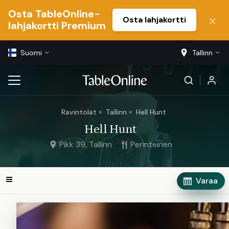
Osta TableOnline-
Osta lahjakortti
lahjakortti Premium
Suomi
Tallinn
Ravintolat
Tallinn
Hell Hunt
Hell Hunt
Pikk 39, Tallinn
Perinteinen
Varaa