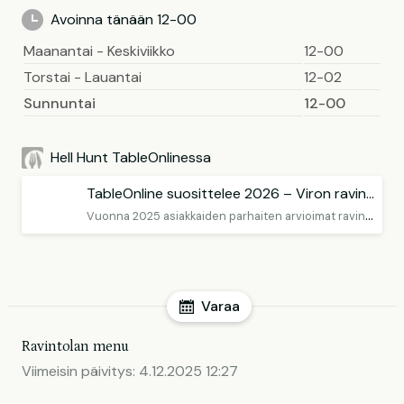
Avoinna tänään 12-00
Maanantai - Keskiviikko
12-00
Torstai - Lauantai
12-02
Sunnuntai
12-00
Hell Hunt TableOnlinessa
TableOnline suosittelee 2026 – Viron ravintolat
V
uonna 2025 asiakkaiden parhaiten arvioimat ravintolat Virossa
Varaa
Ravintolan menu
Viimeisin päivitys:
4.12.2025 12:27