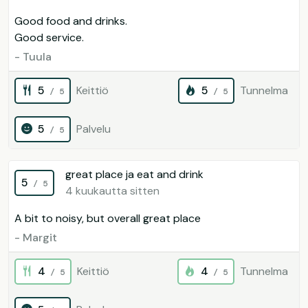
Good food and drinks.
Good service.
- Tuula
5
Keittiö
5
Tunnelma
/ 5
/ 5
5
Palvelu
/ 5
great place ja eat and drink
5
/ 5
4 kuukautta sitten
A bit to noisy, but overall great place
- Margit
4
Keittiö
4
Tunnelma
/ 5
/ 5