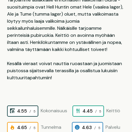
suosituimpia ovat Hell Huntin omat Hele (vaalea lager),
Ale ja Tume (tumma lager) oluet, mutta valikoimasta
löytyy myös laaja valikoima juomia
seikkailunhaluisemmille. Nälkäisille tarjoamme
perinteisiä pubiruokia. Keittiö on avoinna myöhään
iltaan asti. Henkilökuntamme on ystävällinen ja nopea,
valmiina täyttämään kaikki kohtuulliset toiveet!
Kesällä vieraat voivat nauttia ruoastaan ja juomistaan
puistossa sijaitsevalla terassilla ja osallistua lukuisiin
kulttuuritapahtumiin!
Kokonaisuus
Keittiö
4.55
4.45
/ 5
/ 5
Tunnelma
Palvelu
4.65
4.63
/ 5
/ 5