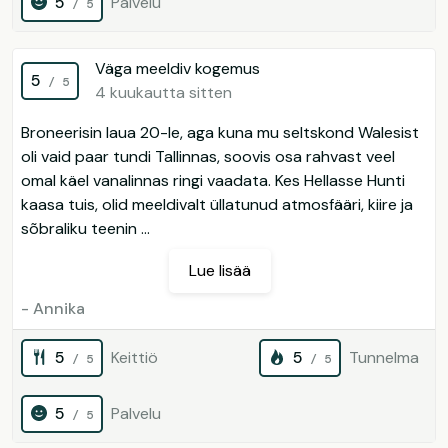
5
Palvelu
/ 5
Väga meeldiv kogemus
5
/ 5
4 kuukautta sitten
Broneerisin laua 20-le, aga kuna mu seltskond Walesist
oli vaid paar tundi Tallinnas, soovis osa rahvast veel
omal käel vanalinnas ringi vaadata. Kes Hellasse Hunti
kaasa tuis, olid meeldivalt üllatunud atmosfääri, kiire ja
sõbraliku teenin ...
Lue lisää
- Annika
5
Keittiö
5
Tunnelma
/ 5
/ 5
5
Palvelu
/ 5