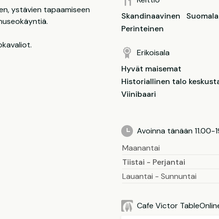
een, ystävien tapaamiseen
Skandinaavinen
Suomala
 museokäyntiä.
Perinteinen
kavaliot.
Erikoisala
Hyvät maisemat
Historiallinen talo keskust
Viinibaari
Avoinna tänään 11.00-
Maanantai
Tiistai - Perjantai
Lauantai - Sunnuntai
Cafe Victor TableOnlin