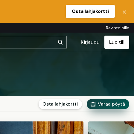
Osta lahjakortti
Ravintoloille
Kirjaudu
Luo tili
Osta lahjakortti
Varaa pöytä