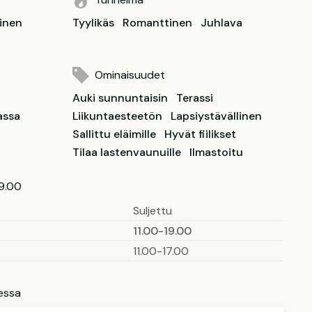
inen
Tyylikäs
Romanttinen
Juhlava
Ominaisuudet
Auki sunnuntaisin
Terassi
assa
Liikuntaesteetön
Lapsiystävällinen
Sallittu eläimille
Hyvät fiilikset
Tilaa lastenvaunuille
Ilmastoitu
19.00
Suljettu
11.00-19.00
11.00-17.00
essa