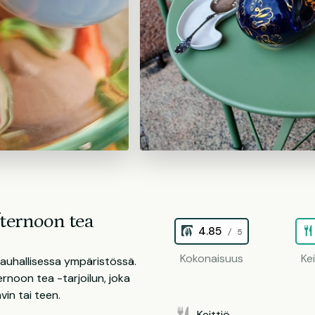
fternoon tea
4.85
/ 5
Kokonaisuus
Ke
rauhallisessa ympäristössä.
rnoon tea -tarjoilun, joka
vin tai teen.
Keittiö