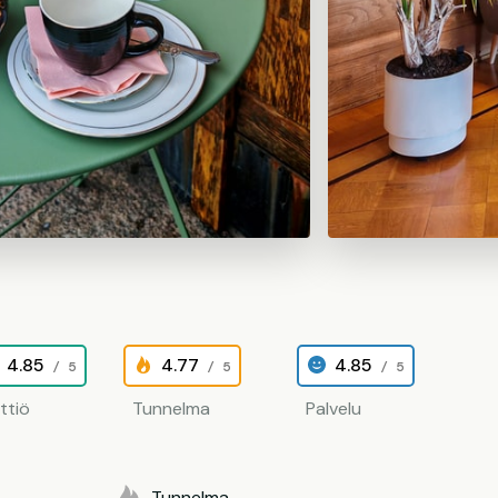
4.85
4.77
4.85
/ 5
/ 5
/ 5
ittiö
Tunnelma
Palvelu
Tunnelma