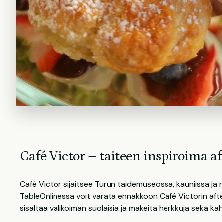
Café Victor – taiteen inspiroima a
Café Victor sijaitsee Turun taidemuseossa, kauniissa ja 
TableOnlinessa voit varata ennakkoon Café Victorin afte
sisältää valikoiman suolaisia ja makeita herkkuja sekä kah