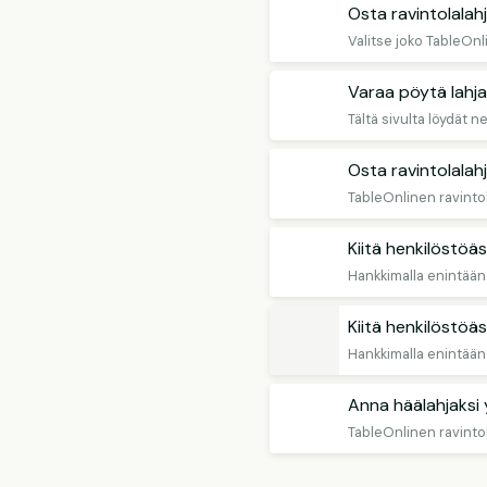
Osta ravintolalahj
Varaa pöytä lahjak
Osta ravintolalahj
TableOnlinen ravintol
Kiitä henkilöstöäsi
Kiitä henkilöstöäsi
Anna häälahjaksi
TableOnlinen ravintol