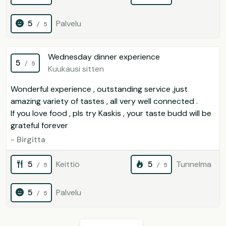
5
Palvelu
/ 5
Wednesday dinner experience
5
/ 5
Kuukausi sitten
Wonderful experience , outstanding service ,just
amazing variety of tastes , all very well connected .
If you love food , pls try Kaskis , your taste budd will be
grateful forever
- Birgitta
5
Keittiö
5
Tunnelma
/ 5
/ 5
5
Palvelu
/ 5