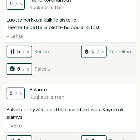
5
/ 5
Kuukausi sitten
Luotte herkkuja kaikille aisteille.
Teette taidetta ja olette huippuja! Kiitos!
- Lahja
5
Keittiö
5
Tunnelma
/ 5
/ 5
5
Palvelu
/ 5
Palaute
5
/ 5
Kuukausi sitten
Palvelu oli hyvää ja erittäin asiantuntevaa. Käynti oli
elämys
- Veijo