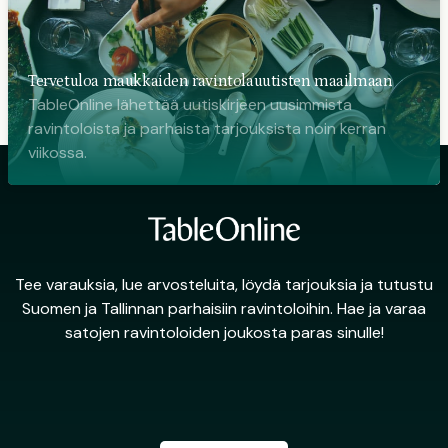
Tervetuloa maukkaiden ravintolauutisten maailmaan
TableOnline lähettää uutiskirjeen uusimmista
ravintoloista ja parhaista tarjouksista noin kerran
viikossa.
Tee varauksia, lue arvosteluita, löydä tarjouksia ja tutustu
Suomen ja Tallinnan parhaisiin ravintoloihin. Hae ja varaa
satojen ravintoloiden joukosta paras sinulle!