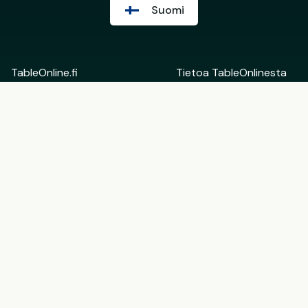
Suomi
TableOnline.fi
Tietoa TableOnlinesta
Suomi
Ota yhteyttä
English
Ravintoloiden
Eesti
taustahallinta
Lisää tietoa
Ryhdy TableOnlinen
kumppaniksi
Käyttöehdot
Lahjakortin
Ravintoloille
käyttöehdot
Affiliate-kumppaneille
Tietosuojaehdot
Evästeasetukset
Seuraa meitä