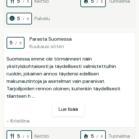
5
Keittiö
5
Tunnelma
/ 5
/ 5
5
Palvelu
/ 5
Parasta Suomessa
5
/ 5
Kuukausi sitten
Suomessa emme ole törmänneet näin
yksityiskohtaisesti ja täydellisesti valmistettuihin
ruokiin, jokainen annos täydensi edellisen
makunautintoja ja asetelmat vain paranivat.
Tarjoilijoiden rennon oloinen, kuitenkin täydellisesti
tilanteen h ...
Lue lisää
- Kristiina
5
Keittiö
5
Tunnelma
/ 5
/ 5