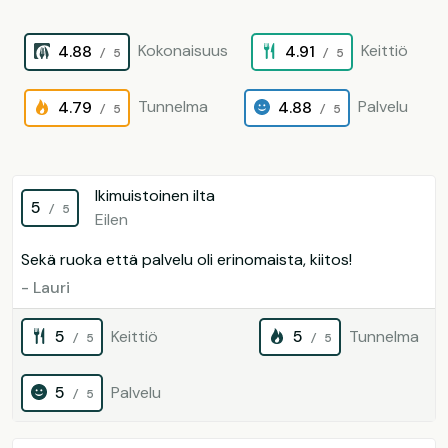
Kokonaisuus
Keittiö
4.88
4.91
/ 5
/ 5
Tunnelma
Palvelu
4.79
4.88
/ 5
/ 5
Ikimuistoinen ilta
5
/ 5
Eilen
Sekä ruoka että palvelu oli erinomaista, kiitos!
- Lauri
5
Keittiö
5
Tunnelma
/ 5
/ 5
5
Palvelu
/ 5