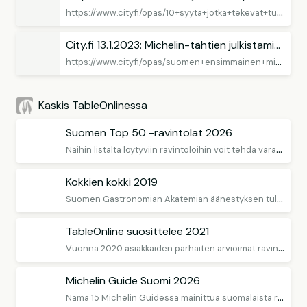
h
ttps://www.city.fi/opas/10+syyta+jotka+tekevat+turusta+taman+hetken+kiinnostavimman+ruokakaupungin/13230
City.fi 13.1.2023: Michelin-tähtien julkistamistilaisuus järjestetään Turussa kesäkuussa 2023
h
ttps://www.city.fi/opas/suomen+ensimmainen+michelin-tahtien+julkistamistilaisuus+jarjestetaan+turussa+kesakuussa+2023/13275
Kaskis TableOnlinessa
Suomen Top 50 -ravintolat 2026
N
äihin listalta löytyviin ravintoloihin voit tehdä varauksen TableOnlinen kautta
Kokkien kokki 2019
S
uomen Gastronomian Akatemian äänestyksen tulokset on julki!
TableOnline suosittelee 2021
V
uonna 2020 asiakkaiden parhaiten arvioimat ravintolat
Michelin Guide Suomi 2026
N
ämä 15 Michelin Guidessa mainittua suomalaista ravintolaa löytyvät TableOnlinesta. Varaa pöytä!