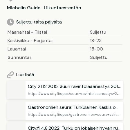
Michelin Guide
Liikuntaesteetön
Suljettu tältä päivältä
Maanantai - Tiistai
Suljettu
Keskiviikko - Perjantai
18-23
Lauantai
15-00
Sunnuntai
Suljettu
Lue lisää
City 21.12.2015: Suuri ravintolaäänestys 2015: Turku
h
ttps://www.city.fi/opas/suuri+ravintolaaanestys+2015+turku/9333
Gastronomien seura: Turkulainen Kaskis on vuoden 2018 ravintola!
h
ttps://www.city.fi/opas/gastronomien+seura+valitsi+turkulainen+kaskis+on+vuoden+ravintola/11515
City.fi 4.8.2022: Turku on jokaisen hyvän ruoan- ja juoman ystävän tämän hetken unelmakohde