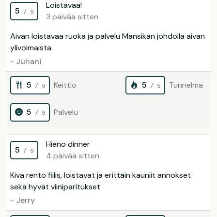
Loistavaa!
5
/ 5
3 päivää sitten
Aivan loistavaa ruoka ja palvelu Mansikan johdolla aivan
ylivoimaista.
- Juhani
5
Keittiö
5
Tunnelma
/ 5
/ 5
5
Palvelu
/ 5
Hieno dinner
5
/ 5
4 päivää sitten
Kiva rento fiilis, loistavat ja erittäin kauniit annokset
sekä hyvät viiniparitukset
- Jerry