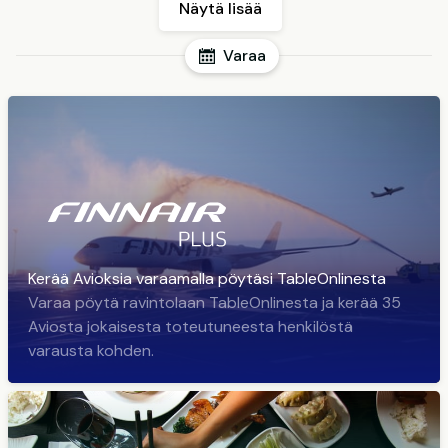
Näytä lisää
Varaa
Kerää Avioksia varaamalla pöytäsi TableOnlinesta
Varaa pöytä ravintolaan TableOnlinesta ja kerää 35
Aviosta jokaisesta toteutuneesta henkilöstä
varausta kohden.