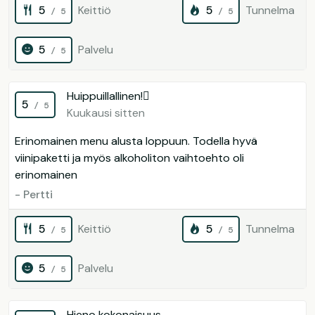
5
Keittiö
5
Tunnelma
/ 5
/ 5
5
Palvelu
/ 5
Huippuillallinen!
5
/ 5
Kuukausi sitten
Erinomainen menu alusta loppuun. Todella hyvä
viinipaketti ja myös alkoholiton vaihtoehto oli
erinomainen
- Pertti
5
Keittiö
5
Tunnelma
/ 5
/ 5
5
Palvelu
/ 5
Hieno kokonaisuus