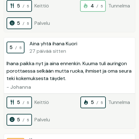
5
Keittiö
4
Tunnelma
/ 5
/ 5
5
Palvelu
/ 5
Aina yhtä ihana Kuori
5
/ 5
27 päivää sitten
Ihana paikka nyt ja aina ennenkin. Kuuma tuli auringon
porottaessa selkään mutta ruoka, ihmiset ja oma seura
- Johanna
5
Keittiö
5
Tunnelma
/ 5
/ 5
5
Palvelu
/ 5