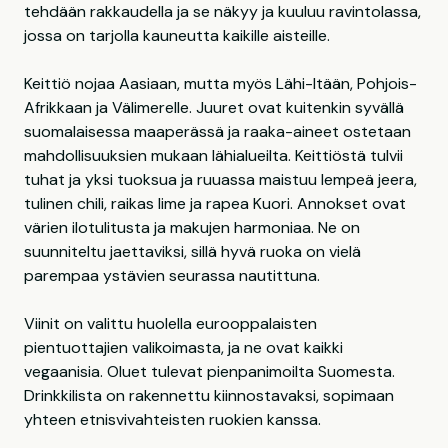
tehdään rakkaudella ja se näkyy ja kuuluu ravintolassa,
jossa on tarjolla kauneutta kaikille aisteille.
Keittiö nojaa Aasiaan, mutta myös Lähi-Itään, Pohjois-
Afrikkaan ja Välimerelle. Juuret ovat kuitenkin syvällä
suomalaisessa maaperässä ja raaka-aineet ostetaan
mahdollisuuksien mukaan lähialueilta. Keittiöstä tulvii
tuhat ja yksi tuoksua ja ruuassa maistuu lempeä jeera,
tulinen chili, raikas lime ja rapea Kuori. Annokset ovat
värien ilotulitusta ja makujen harmoniaa. Ne on
suunniteltu jaettaviksi, sillä hyvä ruoka on vielä
parempaa ystävien seurassa nautittuna.
Viinit on valittu huolella eurooppalaisten
pientuottajien valikoimasta, ja ne ovat kaikki
vegaanisia. Oluet tulevat pienpanimoilta Suomesta.
Drinkkilista on rakennettu kiinnostavaksi, sopimaan
yhteen etnisvivahteisten ruokien kanssa.