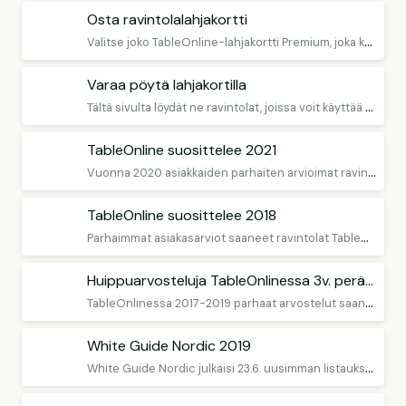
Osta ravintolalahjakortti
V
alitse joko TableOnline-lahjakortti Premium, joka käy yli 150:ssä ravintolassa tai TableOnline-lahjakortti Selected nimettyyn ravintolaan.
Varaa pöytä lahjakortilla
T
ältä sivulta löydät ne ravintolat, joissa voit käyttää TableOnlinen Premium-lahjakortteja, muista varata pöytä!
TableOnline suosittelee 2021
V
uonna 2020 asiakkaiden parhaiten arvioimat ravintolat
TableOnline suosittelee 2018
P
arhaimmat asiakasarviot saaneet ravintolat TableOnlinessa.
Huippuarvosteluja TableOnlinessa 3v. peräkkäin
T
ableOnlinessa 2017-2019 parhaat arvostelut saaneet ravintolat
White Guide Nordic 2019
W
hite Guide Nordic julkaisi 23.6. uusimman listauksensa Suomen ravintoloista, varaa pöytä useisiin. niistä TableOnlinesta.