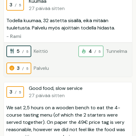
Kuumaa
3
/ 5
27 päivää sitten
Todella kuumaa, 32 astetta sisällä, eikä mitään
tuuletusta. Palvelu myös ajoittain todella hidasta.
- Rami
5
Keittiö
4
Tunnelma
/ 5
/ 5
3
Palvelu
/ 5
Good food, slow service
3
/ 5
27 päivää sitten
We sat 2,5 hours on a wooden bench to eat the 4-
course tasting menu (of which the 2 starters were
served together). On paper the 49€ price tag is very
reasonable, however we did not feel like the food was