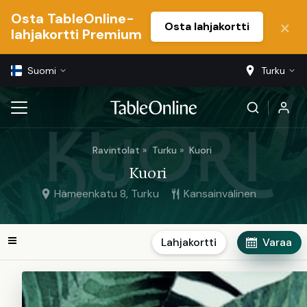
Osta TableOnline-
Osta lahjakortti
lahjakortti Premium
Suomi
Turku
Ravintolat
Turku
Kuori
Kuori
Hämeenkatu 8, Turku
Kansainvälinen
Lahjakortti
Varaa