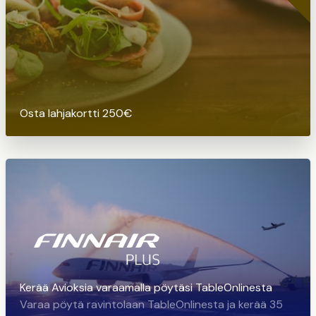
Osta lahjakortti 250€
Kerää Avioksia varaamalla pöytäsi TableOnlinesta
Varaa pöytä ravintolaan TableOnlinesta ja kerää 35