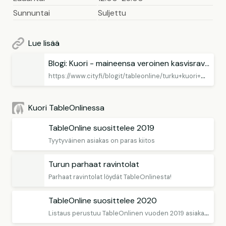
Sunnuntai
Suljettu
Lue lisää
Blogi: Kuori - maineensa veroinen kasvisravintola
h
ttps://www.city.fi/blogit/tableonline/turku+kuori+maineensa+veroinen+kasvisravintola/133191
Kuori TableOnlinessa
TableOnline suosittelee 2019
Tyytyväinen asiakas on paras kiitos
Turun parhaat ravintolat
Parhaat ravintolat löydät TableOnlinesta!
TableOnline suosittelee 2020
L
istaus perustuu TableOnlinen vuoden 2019 asiakasarvioihin