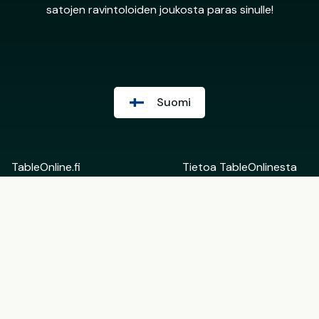
satojen ravintoloiden joukosta paras sinulle!
Suomi
TableOnline.fi
Tietoa TableOnlinesta
Suomi
Ota yhteyttä
English
Ravintoloiden
Eesti
taustahallinta
Lisää tietoa
Ryhdy TableOnlinen
kumppaniksi
Käyttöehdot
Lahjakortin
Ravintoloille