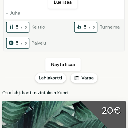
Lue lisää
- Juha
5
Keittiö
5
Tunnelma
/ 5
/ 5
5
Palvelu
/ 5
Näytä lisää
Lahjakortti
Varaa
Osta lahjakortti ravintolaan Kuori
20€