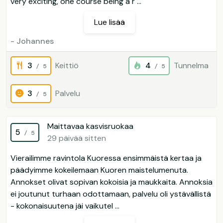
very exciting, one course being a r ...
Lue lisää
- Johannes
3
Keittiö
4
Tunnelma
/ 5
/ 5
3
Palvelu
/ 5
Maittavaa kasvisruokaa
5
/ 5
29 päivää sitten
Vierailimme ravintola Kuoressa ensimmäistä kertaa ja
päädyimme kokeilemaan Kuoren maistelumenuta.
Annokset olivat sopivan kokoisia ja maukkaita. Annoksia
ei joutunut turhaan odottamaan, palvelu oli ystävällistä
- kokonaisuutena jäi vaikutel ...