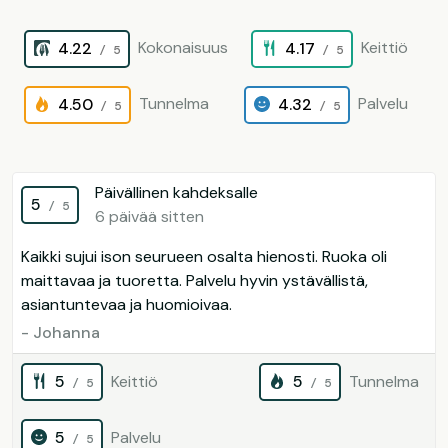
Kokonaisuus
Keittiö
4.22
4.17
/ 5
/ 5
Tunnelma
Palvelu
4.50
4.32
/ 5
/ 5
Päivällinen kahdeksalle
5
/ 5
6 päivää sitten
Kaikki sujui ison seurueen osalta hienosti. Ruoka oli
maittavaa ja tuoretta. Palvelu hyvin ystävällistä,
asiantuntevaa ja huomioivaa.
- Johanna
5
Keittiö
5
Tunnelma
/ 5
/ 5
5
Palvelu
/ 5