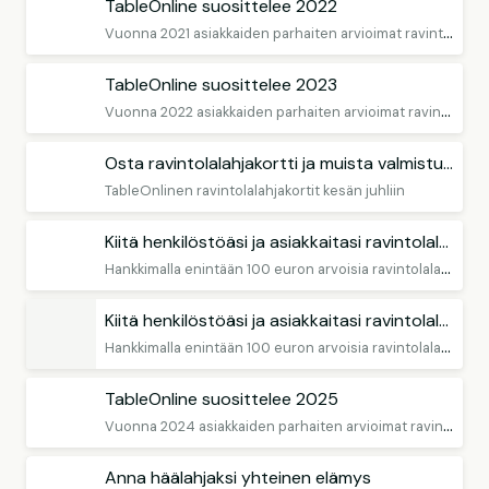
TableOnline suosittelee 2022
V
uonna 2021 asiakkaiden parhaiten arvioimat ravintolat
TableOnline suosittelee 2023
V
uonna 2022 asiakkaiden parhaiten arvioimat ravintolat
Osta ravintolalahjakortti ja muista valmistuvaa!
TableOnlinen ravintolalahjakortit kesän juhliin
Kiitä henkilöstöäsi ja asiakkaitasi ravintolalahjakortilla
H
ankkimalla enintään 100 euron arvoisia ravintolalahjakortteja, teet sen täysin verovapaasti.
Kiitä henkilöstöäsi ja asiakkaitasi ravintolalahjakortilla
H
ankkimalla enintään 100 euron arvoisia ravintolalahjakortteja, teet sen täysin verovapaasti.
TableOnline suosittelee 2025
V
uonna 2024 asiakkaiden parhaiten arvioimat ravintolat
Anna häälahjaksi yhteinen elämys