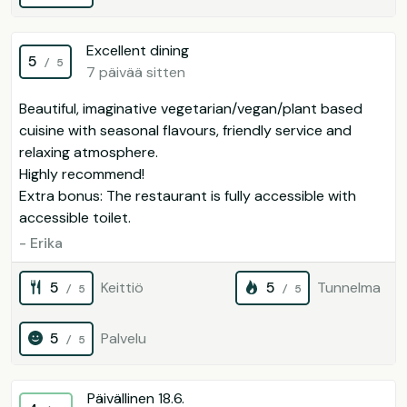
Excellent dining
5
/ 5
7 päivää sitten
Beautiful, imaginative vegetarian/vegan/plant based
cuisine with seasonal flavours, friendly service and
relaxing atmosphere.
Highly recommend!
Extra bonus: The restaurant is fully accessible with
accessible toilet.
- Erika
5
Keittiö
5
Tunnelma
/ 5
/ 5
5
Palvelu
/ 5
Päivällinen 18.6.