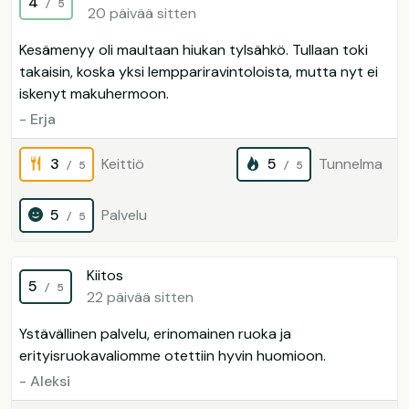
4
/ 5
20 päivää sitten
Kesämenyy oli maultaan hiukan tylsähkö. Tullaan toki
takaisin, koska yksi lemppariravintoloista, mutta nyt ei
iskenyt makuhermoon.
- Erja
3
Keittiö
5
Tunnelma
/ 5
/ 5
5
Palvelu
/ 5
Kiitos
5
/ 5
22 päivää sitten
Ystävällinen palvelu, erinomainen ruoka ja
erityisruokavaliomme otettiin hyvin huomioon.
- Aleksi