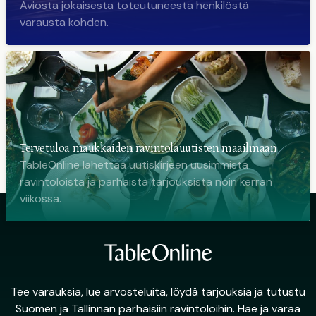
Aviosta jokaisesta toteutuneesta henkilöstä
varausta kohden.
Tervetuloa maukkaiden ravintolauutisten maailmaan
TableOnline lähettää uutiskirjeen uusimmista
ravintoloista ja parhaista tarjouksista noin kerran
viikossa.
Tee varauksia, lue arvosteluita, löydä tarjouksia ja tutustu
Suomen ja Tallinnan parhaisiin ravintoloihin. Hae ja varaa