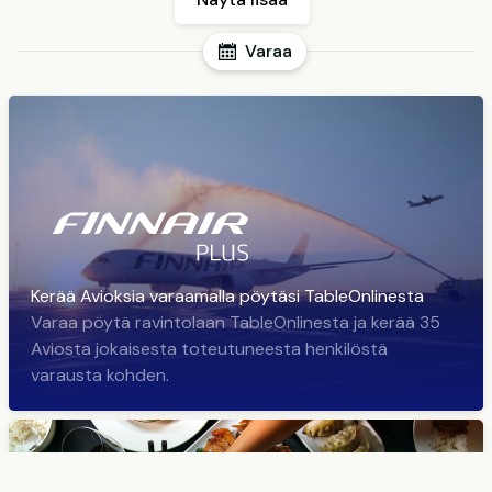
Varaa
Kerää Avioksia varaamalla pöytäsi TableOnlinesta
Varaa pöytä ravintolaan TableOnlinesta ja kerää 35
Aviosta jokaisesta toteutuneesta henkilöstä
varausta kohden.