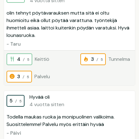
4 vuotta sitten
olin tehnyt pöytävarauksen mutta sitä ei oltu
huomioitu eikä ollut pöytää varattuna. työntekijä
ihmetteli asiaa. laittoi kuitenkin pöydän varatuksi. Hyvä
lounasruoka.
- Taru
4
Keittiö
3
Tunnelma
/ 5
/ 5
3
Palvelu
/ 5
Hyvää oli
5
/ 5
4 vuotta sitten
Todella maukas ruoka ja monipuolinen valikoima.
Suosittelemme! Palvelu myös erittäin hyvää
- Päivi