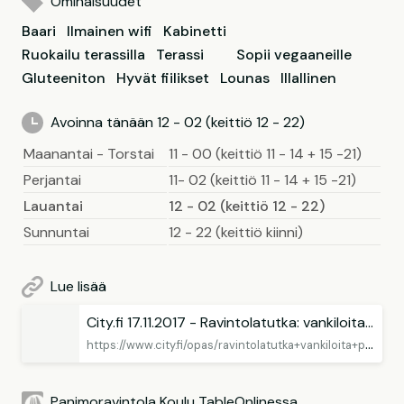
Ominaisuudet
Baari
Ilmainen wifi
Kabinetti
Ruokailu terassilla
Terassi
Sopii vegaaneille
Gluteeniton
Hyvät fiilikset
Lounas
Illallinen
Avoinna tänään 12 - 02 (keittiö 12 - 22)
Maanantai - Torstai
11 - 00 (keittiö 11 - 14 + 15 -21)
Perjantai
11- 02 (keittiö 11 - 14 + 15 -21)
Lauantai
12 - 02 (keittiö 12 - 22)
Sunnuntai
12 - 22 (keittiö kiinni)
Lue lisää
City.fi 17.11.2017 - Ravintolatutka: vankiloita, pankkeja, tehtaita ja muita erikoisia ravintolatiloja
h
ttps://www.city.fi/opas/ravintolatutka+vankiloita+pankkeja+tehtaita+ja+muita+erikoisia+ravintolatiloja/11355
Panimoravintola Koulu TableOnlinessa