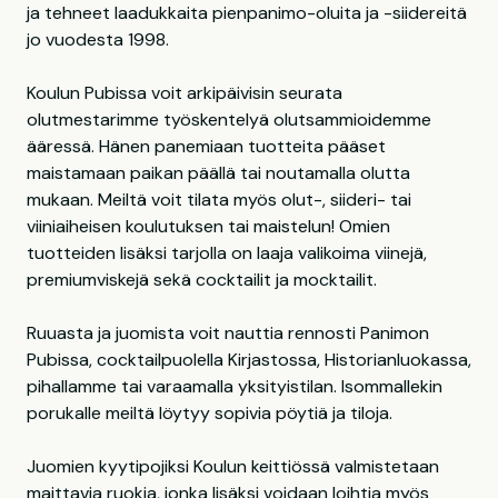
ja tehneet laadukkaita pienpanimo-oluita ja -siidereitä
jo vuodesta 1998.
Koulun Pubissa voit arkipäivisin seurata
olutmestarimme työskentelyä olutsammioidemme
ääressä. Hänen panemiaan tuotteita pääset
maistamaan paikan päällä tai noutamalla olutta
mukaan. Meiltä voit tilata myös olut-, siideri- tai
viiniaiheisen koulutuksen tai maistelun! Omien
tuotteiden lisäksi tarjolla on laaja valikoima viinejä,
premiumviskejä sekä cocktailit ja mocktailit.
Ruuasta ja juomista voit nauttia rennosti Panimon
Pubissa, cocktailpuolella Kirjastossa, Historianluokassa,
pihallamme tai varaamalla yksityistilan. Isommallekin
porukalle meiltä löytyy sopivia pöytiä ja tiloja.
Juomien kyytipojiksi Koulun keittiössä valmistetaan
maittavia ruokia, jonka lisäksi voidaan loihtia myös