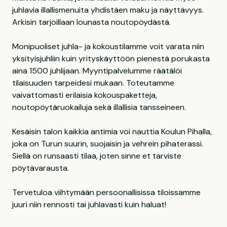
juhlavia illallismenuita yhdistäen maku ja näyttävyys.
Arkisin tarjoillaan lounasta noutopöydästä.
Monipuoliset juhla- ja kokoustilamme voit varata niin
yksityisjuhliin kuin yrityskäyttöön pienestä porukasta
aina 1500 juhlijaan. Myyntipalvelumme räätälöi
tilaisuuden tarpeidesi mukaan. Toteutamme
vaivattomasti erilaisia kokouspaketteja,
noutopöytäruokailuja sekä illallisia tansseineen.
Kesäisin talon kaikkia antimia voi nauttia Koulun Pihalla,
joka on Turun suurin, suojaisin ja vehrein pihaterassi.
Siellä on runsaasti tilaa, joten sinne et tarviste
pöytävarausta.
Tervetuloa viihtymään persoonallisissa tiloissamme
juuri niin rennosti tai juhlavasti kuin haluat!