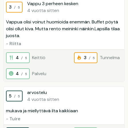
Vappu 3 perheen kesken
3
/ 5
4 vuotta sitten
Vappua olisi voinut huomioida enemmän. Buffet pöytä
olisi ollut kiva. Mutta rento meininki näinkin.Lapsilla tilaa
juosta.
- Riitta
4
Keittiö
3
Tunnelma
/ 5
/ 5
4
Palvelu
/ 5
arvostelu
5
/ 5
4 vuotta sitten
mukava ja miellyttävä ilta kaikkiaan
- Tuire