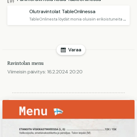
Olutravintolat TableOnlinessa
T
ableOnlinesta löydät monia oluisiin erikoistuneita ravintoloita
Varaa
Ravintolan menu
Viimeisin päivitys:
16.2.2024 20:20