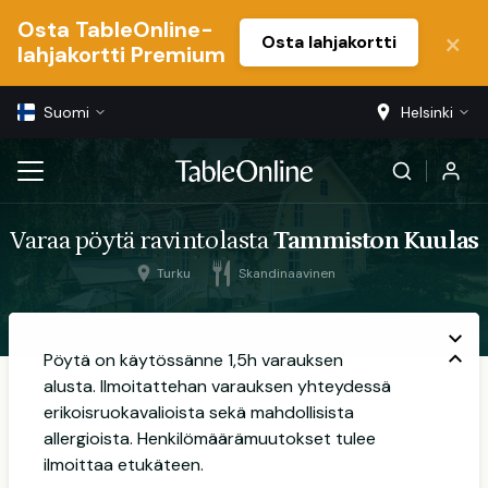
Osta TableOnline-
Osta lahjakortti
lahjakortti Premium
Suomi
Helsinki
Varaa pöytä ravintolasta
Tammiston Kuulas
Turku
Skandinaavinen
Pöytä on käytössänne 1,5h varauksen
alusta. Ilmoitattehan varauksen yhteydessä
erikoisruokavalioista sekä mahdollisista
allergioista. Henkilömäärämuutokset tulee
ilmoittaa etukäteen.