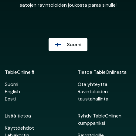
satojen ravintoloiden joukosta paras sinulle!
Suomi
TableOnline.fi
Tietoa TableOnlinesta
Suomi
Ota yhteyttä
English
Ravintoloiden
Eesti
taustahallinta
Lisää tietoa
Ryhdy TableOnlinen
kumppaniksi
Käyttöehdot
Lahjakortin
Ravintoloille