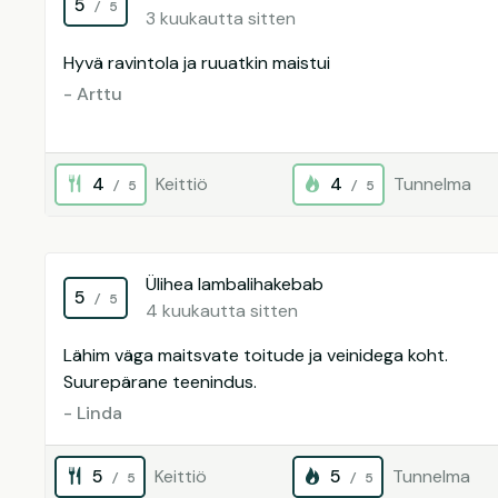
5
/ 5
3 kuukautta sitten
Hyvä ravintola ja ruuatkin maistui
- Arttu
4
Keittiö
4
Tunnelma
/ 5
/ 5
Ülihea lambalihakebab
5
/ 5
4 kuukautta sitten
Lähim väga maitsvate toitude ja veinidega koht.
Suurepärane teenindus.
- Linda
5
Keittiö
5
Tunnelma
/ 5
/ 5