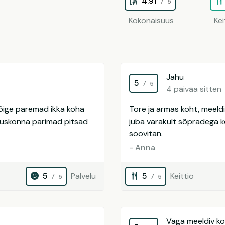
4.91
/ 5
Kokonaisuus
Kei
Jahu
5
/ 5
4 päivää sitten
õige paremad ikka koha
Tore ja armas koht, meeldi
bruskonna parimad pitsad
juba varakult sõpradega 
soovitan.
- Anna
5
Palvelu
5
Keittiö
/ 5
/ 5
Väga meeldiv k