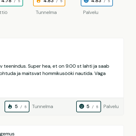
4.78
4.83
4.83
/ 5
/ 5
/ 5
ttiö
Tunnelma
Palvelu
v teenindus. Super hea, et on 9.00 st lahti ja saab
kohtuda ja maitsvat hommikusööki nautida. Väga
5
Tunnelma
5
Palvelu
/ 5
/ 5
ogemus