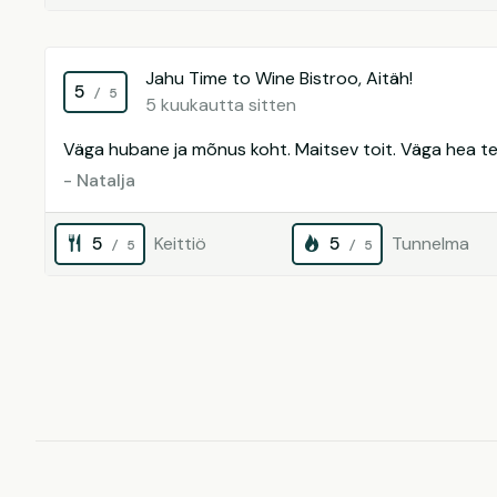
Jahu Time to Wine Bistroo, Aitäh!
5
/ 5
5 kuukautta sitten
Väga hubane ja mõnus koht. Maitsev toit. Väga hea t
- Natalja
5
Keittiö
5
Tunnelma
/ 5
/ 5