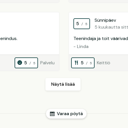
Sünnipäev
5
/ 5
5 kuukautta sit
eenindus.
Teenindaja ja toit väärivad
- Linda
5
Palvelu
5
Keittiö
/ 5
/ 5
Näytä lisää
Varaa pöytä