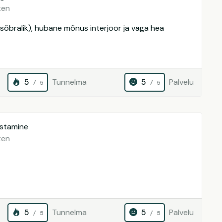
ten
a sõbralik), hubane mõnus interjöör ja väga hea
5
Tunnelma
5
Palvelu
/ 5
/ 5
istamine
ten
5
Tunnelma
5
Palvelu
/ 5
/ 5