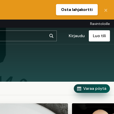
Osta lahjakortti
Ravintoloille
Kirjaudu
Luo tili
Varaa pöytä