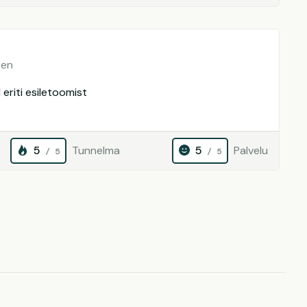
ten
 eriti esiletoomist
5
Tunnelma
5
Palvelu
/ 5
/ 5