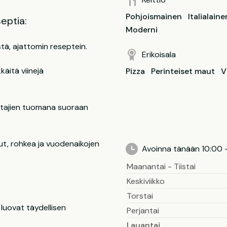
Pohjoismainen
Italialaine
eptia:
Moderni
tä, ajattomin reseptein.
Erikoisala
käitä viinejä
Pizza
Perinteiset maut
V
astajien tuomana suoraan
t, rohkea ja vuodenaikojen
Avoinna tänään 10:00 
Maanantai - Tiistai
Keskiviikko
Torstai
luovat täydellisen
Perjantai
Lauantai