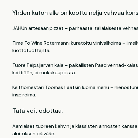
Yhden katon alle on koottu neljä vahvaa kons
JAHUn artesaanipizzat – parhaasta italialaisesta vehnäs
Time To Wine Rotermanni kuratoitu viinivalikoima – ilmeik
luottotuottajilta.
Tuore Peipsijärven kala – paikallisten Paadivennad-kal
keittiöön, ei ruokakaupoista.
Keittiömestari Toomas Läätsin luoma menu – hienostunu
inspiroima.
Tätä voit odottaa:
Aamiaiset tuoreen kahvin ja klassisten annosten kanssa 
aloituksen päivään.