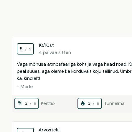
10/10st
5
/ 5
4 päivää sitten
Väga mõnusa atmosfääriga koht ja väga head road. K
peal süües, aga oleme ka korduvalt koju tellinud. Üm
ka, kindlalt!
- Merle
5
Keittiö
5
Tunnelma
/ 5
/ 5
Arvostelu