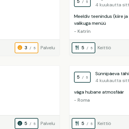
5
/ 5
4 kuukautta sit
Meeldiv teenindus (kiire j
valikuga menüü
- Katrin
3
Palvelu
5
Keittiö
/ 5
/ 5
Sünnipäeva täh
5
/ 5
4 kuukautta sit
väga hubane atmosfäär
- Roma
5
Palvelu
5
Keittiö
/ 5
/ 5