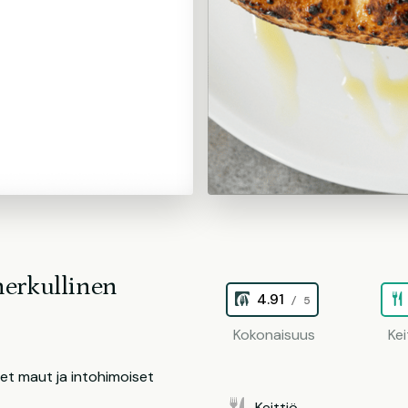
herkullinen
4.91
/ 5
Kokonaisuus
Kei
set maut ja intohimoiset
Keittiö