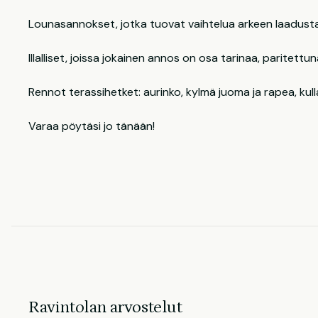
Lounasannokset, jotka tuovat vaihtelua arkeen laadusta
Illalliset, joissa jokainen annos on osa tarinaa, paritettuna j
Rennot terassihetket: aurinko, kylmä juoma ja rapea, kull
Varaa pöytäsi jo tänään!
Ravintolan arvostelut